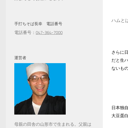
ハムと
手打ちそば長幸 電話番号
電話番号：
047-364-7000
さらに
運営者
だと生
ないも
日本独
大豆蛋
母親の田舎の山形市で生まれる。父親は