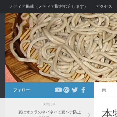
メディア掲載（メディア取材歓迎します）
アクセス
コンテンツへスキップ
お客様の声２
当店の感染症対策について
手打ちそ
送別会プラン
新年会プラン
忘年会プラン
法事
フォロー:
肉
次の記事
本
夏はオクラのネバネバで夏バテ防止