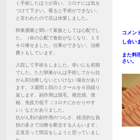
く手術したほうが良い、コロナには気を
つけて下さい。罹ると手術ができない」
と言われたので店は休業しました。
卵巣腫瘍と聞いて家族としては心配でし
コメン
た。（命の心配で食欲がなくなり、１５
し合い
キロ痩せました。仕事ができない、治療
費トもしています。
また料
さい。
入院して手術をしました。幸いにも初期
でした。ただ卵巣がんは手術してから抗
がん剤治療しないといけない場合があり
ます。３週間１回の１クールを６回繰り
返します。副作用は脱毛、倦怠感、便
秘、免疫力低下（コロナにかかりやす
い）などがありました。
抗がん剤の副作用のつらさ、経済的な負
担の多さで治療を断念する人もいます。
正直言って閉店をしようと思っていまし