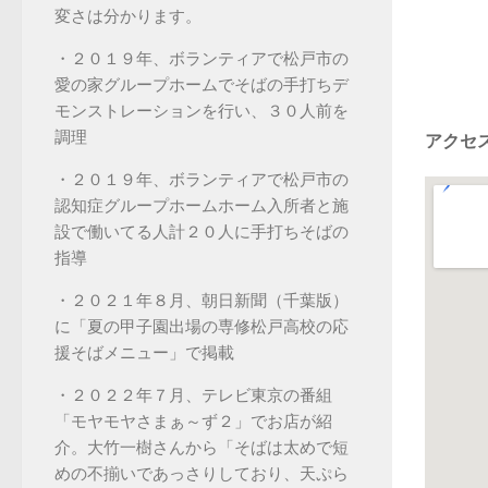
変さは分かります。
・２０１９年、ボランティアで松戸市の
愛の家グループホームでそばの手打ちデ
モンストレーションを行い、３０人前を
調理
アクセ
・２０１９年、ボランティアで松戸市の
認知症グループホームホーム入所者と施
設で働いてる人計２０人に手打ちそばの
指導
・２０２１年８月、朝日新聞（千葉版）
に「夏の甲子園出場の専修松戸高校の応
援そばメニュー」で掲載
・２０２２年７月、テレビ東京の番組
「モヤモヤさまぁ～ず２」でお店が紹
介。大竹一樹さんから「そばは太めで短
めの不揃いであっさりしており、天ぷら