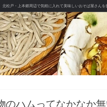
北松戸・上本郷周辺で気軽に入れて美味しいおそば屋さんを
ば長幸こだわり
テイクアウト
ドリンク
七五三プラン
プラン
物のハムってなかなか無