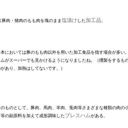
塩漬け
加工品
は
豚肉・猪肉
のもも肉を塊のまま
した
。
日本においては豚のもも肉以外を用いた加工食品を指す場合が多い
ハムがスーパーでも見かけるようになりましたね。（燻製をするも
のがあり、加熱はしてないです。）
自のものとして、豚肉、馬肉、羊肉、兎肉等さまざまな種類の肉の
プレスハム
白等の副原料を加えて成形調味した
がある。