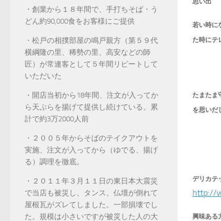
思い出
・創業から１８年間で、手打ちそば・う
どん約90,000食をお客様にご提供
若い時に
た時にテ
・松戸の相撲部屋の鳴戸親方（第５９代
横綱隆の里、稀勢の里、高安などの師
匠）が常連客として５年間リピートして
いただいた
・開店当初から18年間、注文が入ってか
たまたま
ら天ぷらを揚げて提供し続けている。累
を思いだ
計で約3万2000人前
・２００５年からそばのテイクアウトを
実施、注文が入ってから（ゆでる、揚げ
る）調理を徹底。
デリカテ
・２０１１年３月１１日の東日本大震災
http:/
で当店も被災し、タンス、仏壇が倒れて
屋根瓦がズレてしました。一部損壊でし
た。規模は小さいですが被災した人の大
興味ある