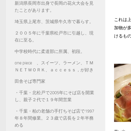
新潟県長岡市出身で長岡の花火大会を見
たことがあります。
これは
埼玉県上尾市、茨城県牛久市で暮らす。
加物が
２００５年に千葉県松戸市に引越し、現
けるも
在に至る。
中学校時代に柔道部に所属、初段。
one piece 、スイーツ、ラーメン、ＴＭ
ＮＥＴＷＯＲＫ、ａｃｃｅｓｓ，が好き
田舎そば専門家
・千葉・北松戸で2005年にそば店を開業
し、親子２代で１９年間営業
・千葉・柏の老舗の手打ちそば店で1997
年８年間修業。２３歳で店長を２年半務
める