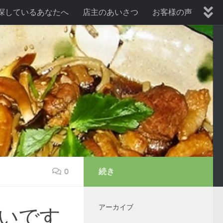
探しているあなたへ
店主のあいさつ
お客様の声
暑気払い、納涼会プラン
歓送迎会プラン
0
続き
アーカイブ
いです