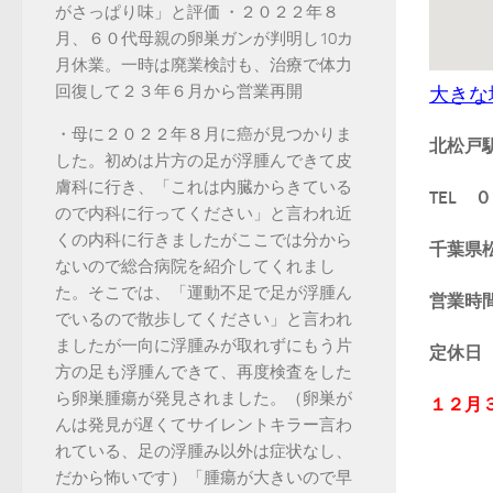
がさっぱり味」と評価 ・２０２２年８
月、６０代母親の卵巣ガンが判明し10カ
月休業。一時は廃業検討も、治療で体力
回復して２３年６月から営業再開
大きな
・母に２０２２年８月に癌が見つかりま
北松戸
した。初めは片方の足が浮腫んできて皮
膚科に行き、「これは内臓からきている
TEL
ので内科に行ってください」と言われ近
くの内科に行きましたがここでは分から
千葉県
ないので総合病院を紹介してくれまし
た。そこでは、「運動不足で足が浮腫ん
営業
でいるので散歩してください」と言われ
ましたが一向に浮腫みが取れずにもう片
定休
方の足も浮腫んできて、再度検査をした
ら卵巣腫瘍が発見されました。（卵巣が
１２月
んは発見が遅くてサイレントキラー言わ
れている、足の浮腫み以外は症状なし、
だから怖いです）「腫瘍が大きいので早