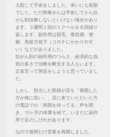
入院して手術をしました。幸いにも初期
でした。ただ卵巣がんは手術してから抗
がん剤治療しないといけない場合があり
ます。３週間１回の１クールを６回繰り
返します。副作用は脱毛、倦怠感、便
秘、免疫力低下（コロナにかかりやす
い）などがありました。
抗がん剤の副作用のつらさ、経済的な負
担の多さで治療を断念する人もいます。
正直言って閉店をしようと思っていまし
た。
しかし、担当した医師が店を「再開した
方が体に良い」、店に来ていただいた方
の電話での「再開を待ってる」声を聞
き、10ヶ月の休業を経て、いまだに副作
用で足のしびれがあります。
なので昼間だけ営業を再開しました。