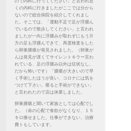
ので内科に行ってください」と言われ近
くの内科に行きましたがここでは分から
ないので総合病院を紹介してくれまし
た。そこでは、「運動不足で足が浮腫ん
でいるので散歩してください」と言われ
ましたが一向に浮腫みが取れずにもう片
方の足も浮腫んできて、再度検査をした
ら卵巣腫瘍が発見されました。（卵巣が
んは発見が遅くてサイレントキラー言わ
れている、足の浮腫み以外は症状なし、
だから怖いです）「腫瘍が大きいので早
く手術したほうが良い、コロナには気を
つけて下さい。罹ると手術ができない」
と言われたので店は休業しました。
卵巣腫瘍と聞いて家族としては心配でし
た。（命の心配で食欲がなくなり、１５
キロ痩せました。仕事ができない、治療
費トもしています。