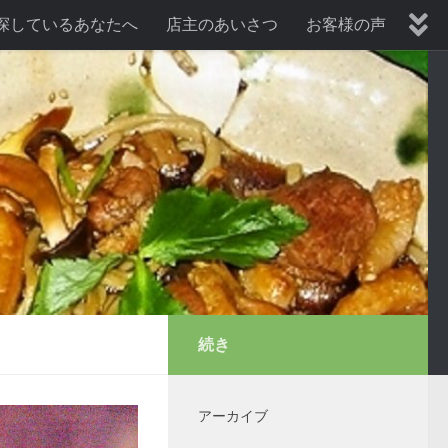
探しているあなたへ
店主のあいさつ
お客様の声
暑気払い、納涼会プラン
歓送迎会プラン
続き
アーカイブ