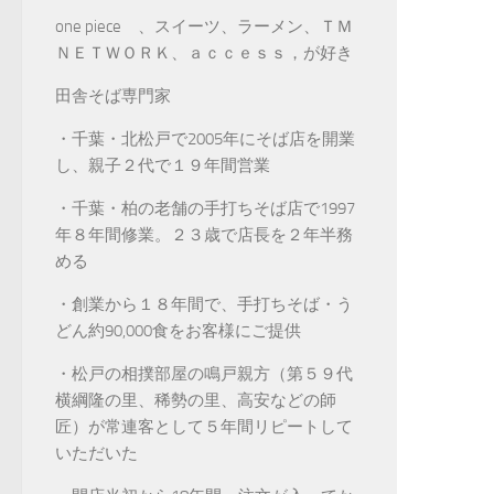
one piece 、スイーツ、ラーメン、ＴＭ
ＮＥＴＷＯＲＫ、ａｃｃｅｓｓ，が好き
田舎そば専門家
・千葉・北松戸で2005年にそば店を開業
し、親子２代で１９年間営業
・千葉・柏の老舗の手打ちそば店で1997
年８年間修業。２３歳で店長を２年半務
める
・創業から１８年間で、手打ちそば・う
どん約90,000食をお客様にご提供
・松戸の相撲部屋の鳴戸親方（第５９代
横綱隆の里、稀勢の里、高安などの師
匠）が常連客として５年間リピートして
いただいた