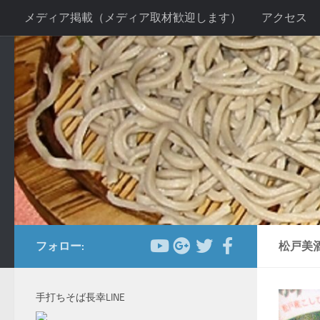
メディア掲載（メディア取材歓迎します）
アクセス
コンテンツへスキップ
お客様の声２
当店の感染症対策について
手打ちそ
送別会プラン
新年会プラン
忘年会プラン
法事
フォロー:
松戸美
手打ちそば長幸LINE