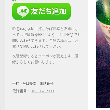
ID @nagayuki 手打ちそば長幸と友達にな
ってお得情報をGETしよう！！LINE@でも
問い合わせできます。至急の場合は、お
電話で問い合わせして下さい。
友達登録するとクーポンが貰えます。登
録よろしくお願いします。
手打ちそば長幸 電話番号
電話番号：
047-364-7000