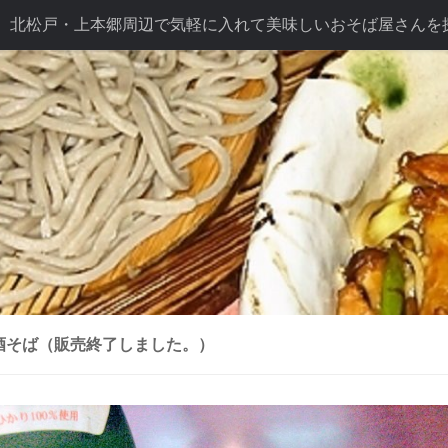
北松戸・上本郷周辺で気軽に入れて美味しいおそば屋さんを
ば長幸こだわり
テイクアウト
ドリンク
七五三プラン
プラン
酒そば（販売終了しました。）