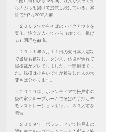
・開店当初から18年間、注文が入ってか
ら天ぷらを揚げて提供し続けている。累
計で約3万2000人前
・２００５年からそばのテイクアウトを
実施、注文が入ってから（ゆでる、揚げ
る）調理を徹底。
・２０１１年３月１１日の東日本大震災
で当店も被災し、タンス、仏壇が倒れて
屋根瓦がズレてしました。一部損壊でし
た。規模は小さいですが被災した人の大
変さは分かります。
・２０１９年、ボランティアで松戸市の
愛の家グループホームでそばの手打ちデ
モンストレーションを行い、３０人前を
調理
・２０１９年、ボランティアで松戸市の
認知症グループホームホーム入所者と施