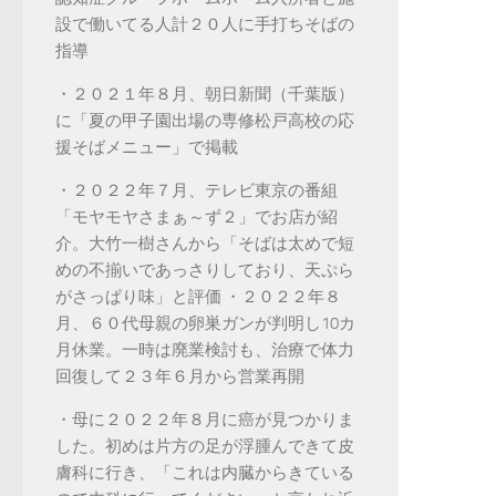
設で働いてる人計２０人に手打ちそばの
指導
・２０２１年８月、朝日新聞（千葉版）
に「夏の甲子園出場の専修松戸高校の応
援そばメニュー」で掲載
・２０２２年７月、テレビ東京の番組
「モヤモヤさまぁ～ず２」でお店が紹
介。大竹一樹さんから「そばは太めで短
めの不揃いであっさりしており、天ぷら
がさっぱり味」と評価 ・２０２２年８
月、６０代母親の卵巣ガンが判明し10カ
月休業。一時は廃業検討も、治療で体力
回復して２３年６月から営業再開
・母に２０２２年８月に癌が見つかりま
した。初めは片方の足が浮腫んできて皮
膚科に行き、「これは内臓からきている