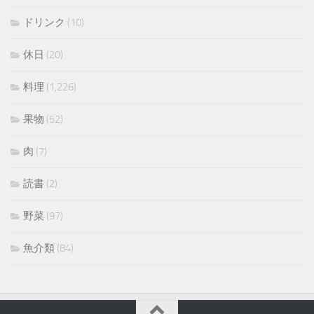
ドリンク
(10)
休日
(20)
料理
(1,226)
果物
(52)
肉
(7)
読書
(2)
野菜
(97)
魚介類
(84)