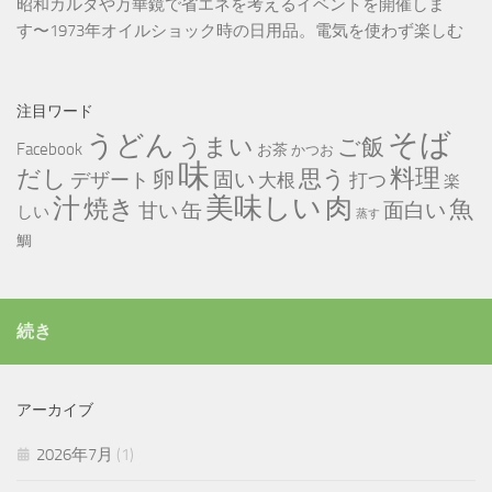
昭和カルタや万華鏡で省エネを考えるイベントを開催しま
す〜1973年オイルショック時の日用品。電気を使わず楽しむ
注目ワード
そば
うどん
うまい
ご飯
Facebook
お茶
かつお
味
だし
料理
思う
卵
固い
デザート
大根
打つ
楽
美味しい
汁
肉
焼き
魚
缶
甘い
面白い
しい
蒸す
鯛
続き
アーカイブ
2026年7月
(1)