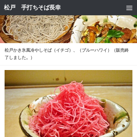
松戸 手打ちそば長幸
コンテンツへスキップ
松戸かき氷風冷やしそば（イチゴ）、（ブルーハワイ）（販売終
了しました。）