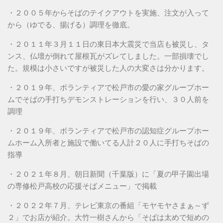
・２００５年からそばのテイクアウトを実施、注文が入って
から（ゆでる、揚げる）調理を徹底。
・２０１１年３月１１日の東日本大震災で当店も被災し、タ
ンス、仏壇が倒れて屋根瓦がズレてしました。一部損壊でし
た。規模は小さいですが被災した人の大変さは分かります。
・２０１９年、ボランティアで松戸市の愛の家グループホー
ムでそばの手打ちデモンストレーションを行い、３０人前を
調理
・２０１９年、ボランティアで松戸市の認知症グループホー
ムホーム入所者と施設で働いてる人計２０人に手打ちそばの
指導
・２０２１年８月、朝日新聞（千葉版）に「夏の甲子園出場
の専修松戸高校の応援そばメニュー」で掲載
・２０２２年７月、テレビ東京の番組「モヤモヤさまぁ～ず
２」でお店が紹介。大竹一樹さんから「そばは太めで短めの