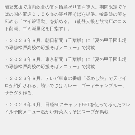
能登支援で店内飲食の箸を輪島塗り箸を導入。期間限定でそ
ばの国内流通０．５６％の能登産そばを提供。輪島塗の箸を
広める「マイ箸運動」を始める。（能登支援と飲食店のコス
ト削減、ゴミ減量化を目指す）。
・２０２３年８月、朝日新聞（千葉版）に「夏の甲子園出場
の専修松戸高校の応援そばメニュー」で掲載
・２０２３年８月、東京新聞（千葉版）に「夏の甲子園出場
の専修松戸高校の応援そばメニュー」で掲載
・２０２３年８月、テレビ東京の番組「昼めし旅」で天セイ
ロが紹介される。賄いでさばカレー、ゴーヤチャンプルー、
サラダを作る。
・２０２３年９月、日経MJにチャットGPTを使って考えたフレ
イル予防メニュー温かい野菜入りそばスープが掲載