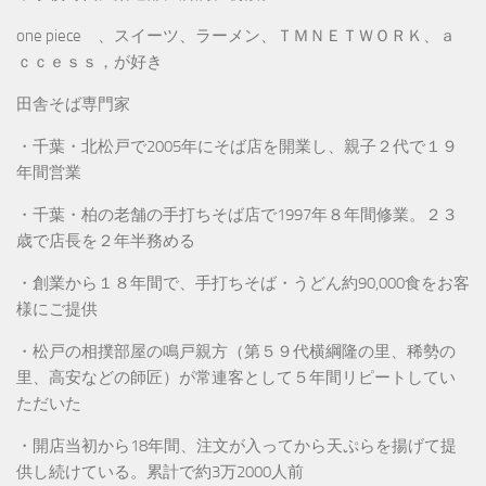
one piece 、スイーツ、ラーメン、ＴＭＮＥＴＷＯＲＫ、ａ
ｃｃｅｓｓ，が好き
田舎そば専門家
・千葉・北松戸で2005年にそば店を開業し、親子２代で１９
年間営業
・千葉・柏の老舗の手打ちそば店で1997年８年間修業。２３
歳で店長を２年半務める
・創業から１８年間で、手打ちそば・うどん約90,000食をお客
様にご提供
・松戸の相撲部屋の鳴戸親方（第５９代横綱隆の里、稀勢の
里、高安などの師匠）が常連客として５年間リピートしてい
ただいた
・開店当初から18年間、注文が入ってから天ぷらを揚げて提
供し続けている。累計で約3万2000人前