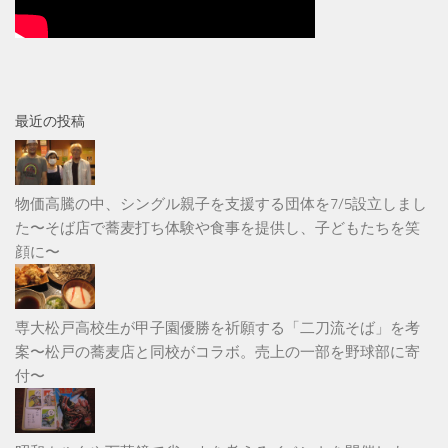
最近の投稿
物価高騰の中、シングル親子を支援する団体を7/5設立しまし
た〜そば店で蕎麦打ち体験や食事を提供し、子どもたちを笑
顔に〜
専大松戸高校生が甲子園優勝を祈願する「二刀流そば」を考
案〜松戸の蕎麦店と同校がコラボ。売上の一部を野球部に寄
付〜