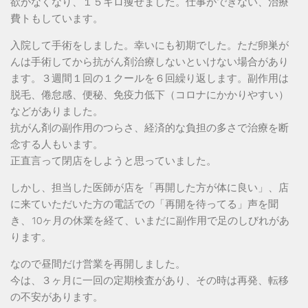
欲がなくなり、１５キロ痩せました。仕事ができない、治療
費トもしています。
入院して手術をしました。幸いにも初期でした。ただ卵巣が
んは手術してから抗がん剤治療しないといけない場合があり
ます。３週間１回の１クールを６回繰り返します。副作用は
脱毛、倦怠感、便秘、免疫力低下（コロナにかかりやすい）
などがありました。
抗がん剤の副作用のつらさ、経済的な負担の多さで治療を断
念する人もいます。
正直言って閉店をしようと思っていました。
しかし、担当した医師が店を「再開した方が体に良い」、店
に来ていただいた方の電話での「再開を待ってる」声を聞
き、10ヶ月の休業を経て、いまだに副作用で足のしびれがあ
ります。
なので昼間だけ営業を再開しました。
今は、３ヶ月に一回の定期検査があり、その時は再発、転移
の不安があります。