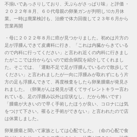
不揃いであっさりしており、天ぷらがさっぱり味」と評価 ・
２０２２年８月、６０代母親の卵巣ガンが判明し10カ月休
業。一時は廃業検討も、治療で体力回復して２３年６月から
営業再開
・母に２０２２年８月に癌が見つかりました。初めは片方の
足が浮腫んできて皮膚科に行き、「これは内臓からきている
ので内科に行ってください」と言われ近くの内科に行きまし
たがここでは分からないので総合病院を紹介してくれまし
た。そこでは、「運動不足で足が浮腫んでいるので散歩して
ください」と言われましたが一向に浮腫みが取れずにもう片
方の足も浮腫んできて、再度検査をしたら卵巣腫瘍が発見さ
れました。（卵巣がんは発見が遅くてサイレントキラー言わ
れている、足の浮腫み以外は症状なし、だから怖いです）
「腫瘍が大きいので早く手術したほうが良い、コロナには気
をつけて下さい。罹ると手術ができない」と言われたので店
は休業しました。
卵巣腫瘍と聞いて家族としては心配でした。（命の心配で食