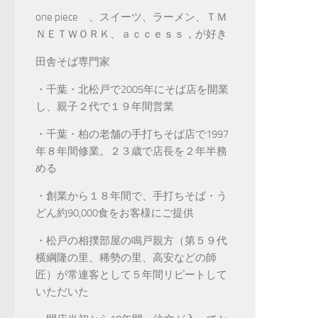
one piece 、スイーツ、ラーメン、ＴＭ
ＮＥＴＷＯＲＫ、ａｃｃｅｓｓ，が好き
田舎そば専門家
・千葉・北松戸で2005年にそば店を開業
し、親子２代で１９年間営業
・千葉・柏の老舗の手打ちそば店で1997
年８年間修業。２３歳で店長を２年半務
める
・創業から１８年間で、手打ちそば・う
どん約90,000食をお客様にご提供
・松戸の相撲部屋の鳴戸親方（第５９代
横綱隆の里、稀勢の里、高安などの師
匠）が常連客として５年間リピートして
いただいた