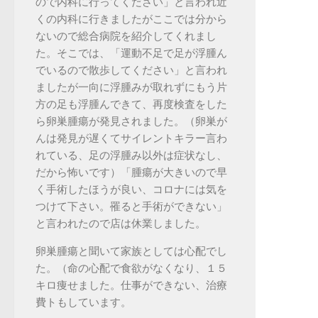
ので内科に行ってください」と言われ近
くの内科に行きましたがここでは分から
ないので総合病院を紹介してくれまし
た。そこでは、「運動不足で足が浮腫ん
でいるので散歩してください」と言われ
ましたが一向に浮腫みが取れずにもう片
方の足も浮腫んできて、再度検査をした
ら卵巣腫瘍が発見されました。（卵巣が
んは発見が遅くてサイレントキラー言わ
れている、足の浮腫み以外は症状なし、
だから怖いです）「腫瘍が大きいので早
く手術したほうが良い、コロナには気を
つけて下さい。罹ると手術ができない」
と言われたので店は休業しました。
卵巣腫瘍と聞いて家族としては心配でし
た。（命の心配で食欲がなくなり、１５
キロ痩せました。仕事ができない、治療
費トもしています。