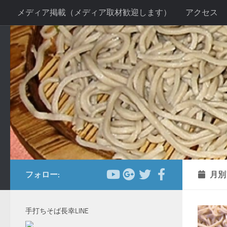
メディア掲載（メディア取材歓迎します）
アクセス
コンテンツへスキップ
お客様の声２
当店の感染症対策について
手打ちそ
送別会プラン
新年会プラン
忘年会プラン
法事
フォロー:
月別
手打ちそば長幸LINE