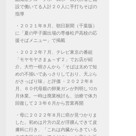
設で働いてる人計２０人に手打ちそばの
指導
・２０２１年８月、朝日新聞（千葉版）
に「夏の甲子園出場の専修松戸高校の応
援そばメニュー」で掲載
・２０２２年７月、テレビ東京の番組
「モヤモヤさまぁ～ず２」でお店が紹
介。大竹一樹さんから「そばは太めで短
めの不揃いであっさりしており、天ぷら
がさっぱり味」と評価 ・２０２２年８
月、６０代母親の卵巣ガンが判明し10カ
月休業。一時は廃業検討も、治療で体力
回復して２３年６月から営業再開
・母に２０２２年８月に癌が見つかりま
した。初めは片方の足が浮腫んできて皮
膚科に行き、「これは内臓からきている