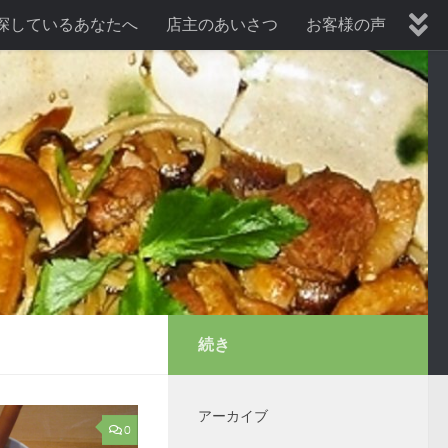
探しているあなたへ
店主のあいさつ
お客様の声
暑気払い、納涼会プラン
歓送迎会プラン
続き
アーカイブ
0