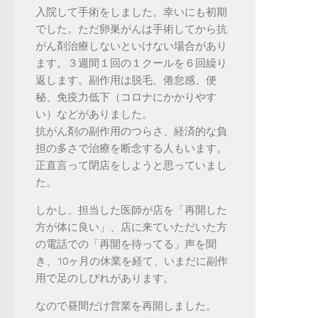
入院して手術をしました。幸いにも初期
でした。ただ卵巣がんは手術してから抗
がん剤治療しないといけない場合があり
ます。３週間１回の１クールを６回繰り
返します。副作用は脱毛、倦怠感、便
秘、免疫力低下（コロナにかかりやす
い）などがありました。
抗がん剤の副作用のつらさ、経済的な負
担の多さで治療を断念する人もいます。
正直言って閉店をしようと思っていまし
た。
しかし、担当した医師が店を「再開した
方が体に良い」、店に来ていただいた方
の電話での「再開を待ってる」声を聞
き、10ヶ月の休業を経て、いまだに副作
用で足のしびれがあります。
なので昼間だけ営業を再開しました。