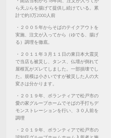
・開店当初から18年間、注文が入ってか
ら天ぷらを揚げて提供し続けている。累
計で約3万2000人前
・２００５年からそばのテイクアウトを
実施、注文が入ってから（ゆでる、揚げ
る）調理を徹底。
・２０１１年３月１１日の東日本大震災
で当店も被災し、タンス、仏壇が倒れて
屋根瓦がズレてしました。一部損壊でし
た。規模は小さいですが被災した人の大
変さは分かります。
・２０１９年、ボランティアで松戸市の
愛の家グループホームでそばの手打ちデ
モンストレーションを行い、３０人前を
調理
・２０１９年、ボランティアで松戸市の
認知症グループホームホーム入所者と施