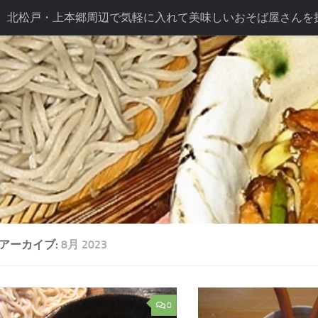
北松戸・上本郷周辺で気軽に入れて美味しいおそば屋さんを
ば長幸こだわり
テイクアウト
ドリンク
七五三プラン
プラン
アーカイブ:
8月 2023
0