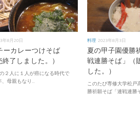
23年8月20日
料理
2023年8月3日
チーカレーつけそば
夏の甲子園優勝
売終了しました。）
戦連勝そば」（
した。）
の２人に１人が癌になる時代で
、母親もなり...
このたび専修大学松戸
勝祈願そば「連戦連勝そば