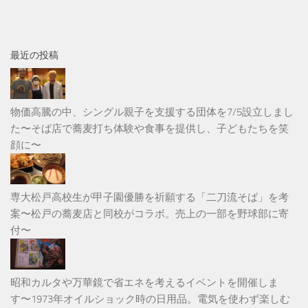
最近の投稿
物価高騰の中、シングル親子を支援する団体を7/5設立しまし
た〜そば店で蕎麦打ち体験や食事を提供し、子どもたちを笑
顔に〜
専大松戸高校生が甲子園優勝を祈願する「二刀流そば」を考
案〜松戸の蕎麦店と同校がコラボ。売上の一部を野球部に寄
付〜
昭和カルタや万華鏡で省エネを考えるイベントを開催しま
す〜1973年オイルショック時の日用品。電気を使わず楽しむ