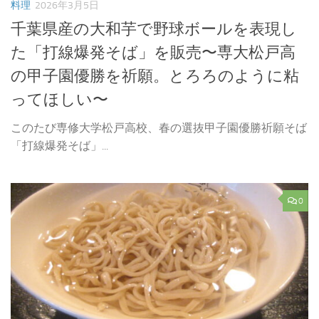
料理
2026年3月5日
千葉県産の大和芋で野球ボールを表現し
た「打線爆発そば」を販売〜専大松戸高
の甲子園優勝を祈願。とろろのように粘
ってほしい〜
このたび専修大学松戸高校、春の選抜甲子園優勝祈願そば
「打線爆発そば」...
0