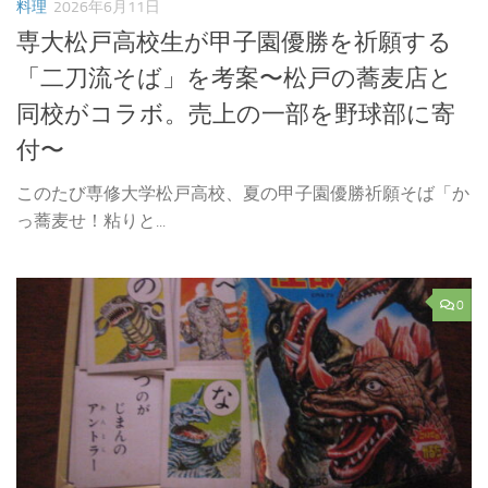
料理
2026年6月11日
専大松戸高校生が甲子園優勝を祈願する
「二刀流そば」を考案〜松戸の蕎麦店と
同校がコラボ。売上の一部を野球部に寄
付〜
このたび専修大学松戸高校、夏の甲子園優勝祈願そば「か
っ蕎麦せ！粘りと...
0