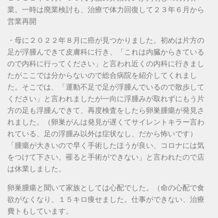
業。一時は廃業検討も、治療で体力回復して２３年６月から
営業再開
・母に２０２２年８月に癌が見つかりました。初めは片方の
足が浮腫んできて皮膚科に行き、「これは内臓からきている
ので内科に行ってください」と言われ近くの内科に行きまし
たがここでは分からないので総合病院を紹介してくれまし
た。そこでは、「運動不足で足が浮腫んでいるので散歩して
ください」と言われましたが一向に浮腫みが取れずにもう片
方の足も浮腫んできて、再度検査をしたら卵巣腫瘍が発見さ
れました。（卵巣がんは発見が遅くてサイレントキラー言わ
れている、足の浮腫み以外は症状なし、だから怖いです）
「腫瘍が大きいので早く手術したほうが良い、コロナには気
をつけて下さい。罹ると手術ができない」と言われたので店
は休業しました。
卵巣腫瘍と聞いて家族としては心配でした。（命の心配で食
欲がなくなり、１５キロ痩せました。仕事ができない、治療
費トもしています。