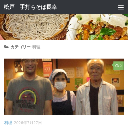
松戸 手打ちそば長幸
コンテンツへスキップ
カテゴリー:
料理
0
料理
2026年7月27日