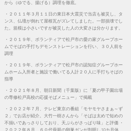
から（ゆでる、揚げる）調理を徹底。
・２０１１年３月１１日の東日本大震災で当店も被災し、タ
ンス、仏壇が倒れて屋根瓦がズレてしました。一部損壊でし
た。規模は小さいですが被災した人の大変さは分かります。
・２０１９年、ボランティアで松戸市の愛の家グループホー
ムでそばの手打ちデモンストレーションを行い、３０人前を
調理
・２０１９年、ボランティアで松戸市の認知症グループホー
ムホーム入所者と施設で働いてる人計２０人に手打ちそばの
指導
・２０２１年８月、朝日新聞（千葉版）に「夏の甲子園出場
の専修松戸高校の応援そばメニュー」で掲載
・２０２２年７月、テレビ東京の番組「モヤモヤさまぁ～ず
２」でお店が紹介。大竹一樹さんから「そばは太めで短めの
不揃いであっさりしており、天ぷらがさっぱり味」と評価 ・
２０２２年８月、６０代母親の卵巣ガンが判明し10カ月休