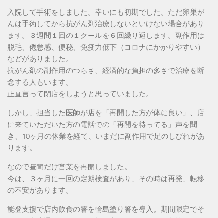
入院して手術をしました。幸いにも初期でした。ただ卵巣が
んは手術してから抗がん剤治療しないといけない場合があり
ます。３週間１回の１クールを６回繰り返します。副作用は
脱毛、倦怠感、便秘、免疫力低下（コロナにかかりやすい）
などがありました。
抗がん剤の副作用のつらさ、経済的な負担の多さで治療を断
念する人もいます。
正直言って閉店をしようと思っていました。
しかし、担当した医師が店を「再開した方が体に良い」、店
に来ていただいた方の電話での「再開を待ってる」声を聞
き、10ヶ月の休業を経て、いまだに副作用で足のしびれがあ
ります。
なので昼間だけ営業を再開しました。
今は、３ヶ月に一回の定期検査があり、その時は再発、転移
の不安があります。
能登支援で店内飲食の箸を輪島塗り箸を導入。期間限定でそ