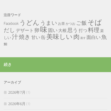
注目ワード
そば
うどん
うまい
ご飯
Facebook
お茶
かつお
味
だし
料理
思う
卵
固い
デザート
大根
打つ
楽
美味しい
汁
肉
焼き
魚
缶
甘い
面白い
しい
蒸す
鯛
続き
アーカイブ
2026年7月
(1)
2026年6月
(1)