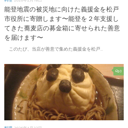
料理
2026年2月18日
能登地震の被災地に向けた義援金を松戸
市役所に寄贈します〜能登を２年支援し
てきた蕎麦店の募金箱に寄せられた善意
を届けます〜
このたび、当店が善意で集めた義援金を松戸...
0