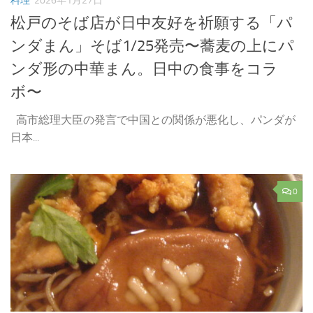
料理
2026年1月27日
松戸のそば店が日中友好を祈願する「パ
ンダまん」そば1/25発売〜蕎麦の上にパ
ンダ形の中華まん。日中の食事をコラ
ボ〜
高市総理大臣の発言で中国との関係が悪化し、パンダが
日本...
0