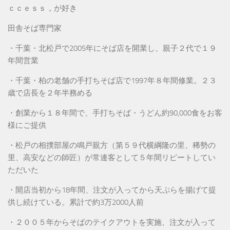
ｃｃｅｓｓ，が好き
田舎そば専門家
・千葉・北松戸で2005年にそば店を開業し、親子２代で１９
年間営業
・千葉・柏の老舗の手打ちそば店で1997年８年間修業。２３
歳で店長を２年半務める
・創業から１８年間で、手打ちそば・うどん約90,000食をお客
様にご提供
・松戸の相撲部屋の鳴戸親方（第５９代横綱隆の里、稀勢の
里、高安などの師匠）が常連客として５年間リピートしてい
ただいた
・開店当初から18年間、注文が入ってから天ぷらを揚げて提
供し続けている。累計で約3万2000人前
・２００５年からそばのテイクアウトを実施、注文が入って