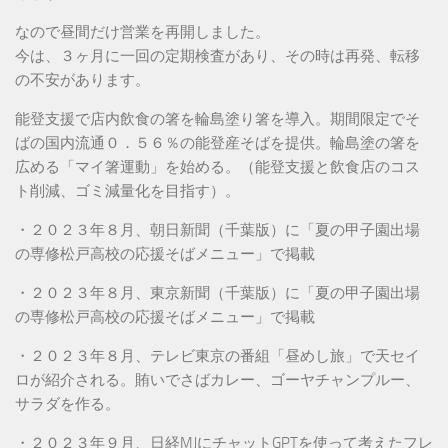
なので昼間だけ営業を再開しました。
今は、３ヶ月に一回の定期検査があり、その時は再発、転移
の不安があります。
能登支援で店内飲食の箸を輪島塗り箸を導入。期間限定でそ
ばの国内流通０．５６％の能登産そばを提供。輪島塗の箸を
広める「マイ箸運動」を始める。（能登支援と飲食店のコス
ト削減、ゴミ減量化を目指す）。
・２０２３年８月、朝日新聞（千葉版）に「夏の甲子園出場
の専修松戸高校の応援そばメニュー」で掲載
・２０２３年８月、東京新聞（千葉版）に「夏の甲子園出場
の専修松戸高校の応援そばメニュー」で掲載
・２０２３年８月、テレビ東京の番組「昼めし旅」で天セイ
ロが紹介される。賄いでさばカレー、ゴーヤチャンプルー、
サラダを作る。
・２０２３年９月、日経MJにチャットGPTを使って考えたフレ