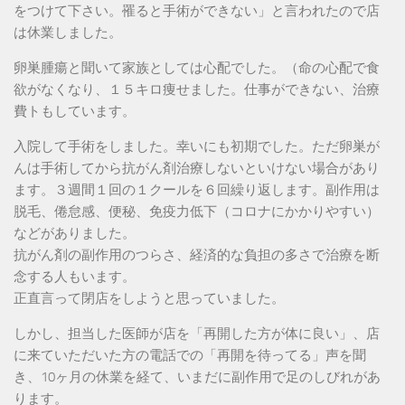
をつけて下さい。罹ると手術ができない」と言われたので店
は休業しました。
卵巣腫瘍と聞いて家族としては心配でした。（命の心配で食
欲がなくなり、１５キロ痩せました。仕事ができない、治療
費トもしています。
入院して手術をしました。幸いにも初期でした。ただ卵巣が
んは手術してから抗がん剤治療しないといけない場合があり
ます。３週間１回の１クールを６回繰り返します。副作用は
脱毛、倦怠感、便秘、免疫力低下（コロナにかかりやすい）
などがありました。
抗がん剤の副作用のつらさ、経済的な負担の多さで治療を断
念する人もいます。
正直言って閉店をしようと思っていました。
しかし、担当した医師が店を「再開した方が体に良い」、店
に来ていただいた方の電話での「再開を待ってる」声を聞
き、10ヶ月の休業を経て、いまだに副作用で足のしびれがあ
ります。