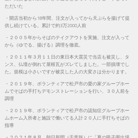
ただいた
・開店当初から18年間、注文が入ってから天ぷらを揚げて提
供し続けている。累計で約3万2000人前
・２００５年からそばのテイクアウトを実施、注文が入って
から（ゆでる、揚げる）調理を徹底。
・２０１１年３月１１日の東日本大震災で当店も被災し、タ
ンス、仏壇が倒れて屋根瓦がズレてしました。一部損壊でし
た。規模は小さいですが被災した人の大変さは分かります。
・２０１９年、ボランティアで松戸市の愛の家グループホー
ムでそばの手打ちデモンストレーションを行い、３０人前を
調理
・２０１９年、ボランティアで松戸市の認知症グループホー
ムホーム入所者と施設で働いてる人計２０人に手打ちそばの
指導
・２０２１年８月、朝日新聞（千葉版）に「夏の甲子園出場