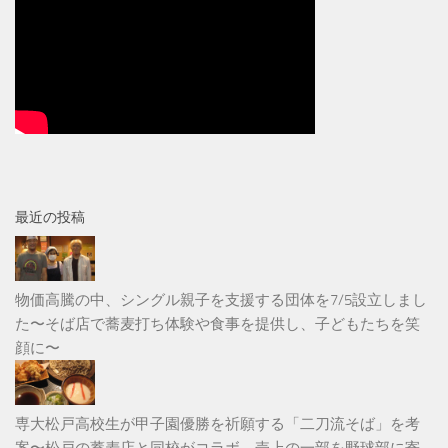
最近の投稿
物価高騰の中、シングル親子を支援する団体を7/5設立しまし
た〜そば店で蕎麦打ち体験や食事を提供し、子どもたちを笑
顔に〜
専大松戸高校生が甲子園優勝を祈願する「二刀流そば」を考