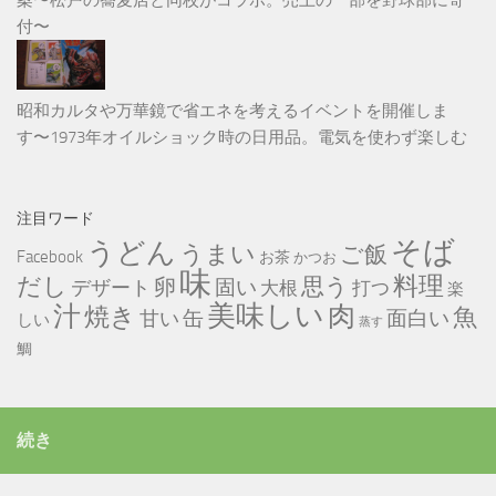
案〜松戸の蕎麦店と同校がコラボ。売上の一部を野球部に寄
付〜
昭和カルタや万華鏡で省エネを考えるイベントを開催しま
す〜1973年オイルショック時の日用品。電気を使わず楽しむ
注目ワード
そば
うどん
うまい
ご飯
Facebook
お茶
かつお
味
だし
料理
思う
卵
固い
デザート
大根
打つ
楽
美味しい
汁
肉
焼き
魚
缶
甘い
面白い
しい
蒸す
鯛
続き