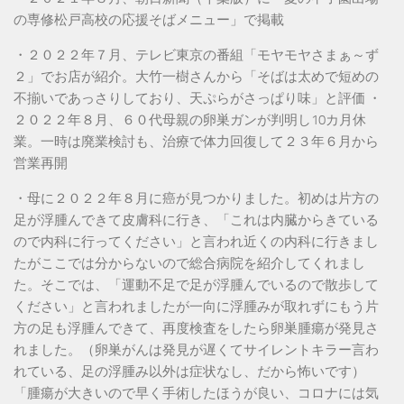
の専修松戸高校の応援そばメニュー」で掲載
・２０２２年７月、テレビ東京の番組「モヤモヤさまぁ～ず
２」でお店が紹介。大竹一樹さんから「そばは太めで短めの
不揃いであっさりしており、天ぷらがさっぱり味」と評価 ・
２０２２年８月、６０代母親の卵巣ガンが判明し10カ月休
業。一時は廃業検討も、治療で体力回復して２３年６月から
営業再開
・母に２０２２年８月に癌が見つかりました。初めは片方の
足が浮腫んできて皮膚科に行き、「これは内臓からきている
ので内科に行ってください」と言われ近くの内科に行きまし
たがここでは分からないので総合病院を紹介してくれまし
た。そこでは、「運動不足で足が浮腫んでいるので散歩して
ください」と言われましたが一向に浮腫みが取れずにもう片
方の足も浮腫んできて、再度検査をしたら卵巣腫瘍が発見さ
れました。（卵巣がんは発見が遅くてサイレントキラー言わ
れている、足の浮腫み以外は症状なし、だから怖いです）
「腫瘍が大きいので早く手術したほうが良い、コロナには気