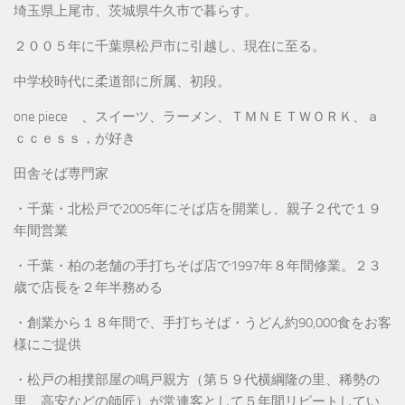
埼玉県上尾市、茨城県牛久市で暮らす。
２００５年に千葉県松戸市に引越し、現在に至る。
中学校時代に柔道部に所属、初段。
one piece 、スイーツ、ラーメン、ＴＭＮＥＴＷＯＲＫ、ａ
ｃｃｅｓｓ，が好き
田舎そば専門家
・千葉・北松戸で2005年にそば店を開業し、親子２代で１９
年間営業
・千葉・柏の老舗の手打ちそば店で1997年８年間修業。２３
歳で店長を２年半務める
・創業から１８年間で、手打ちそば・うどん約90,000食をお客
様にご提供
・松戸の相撲部屋の鳴戸親方（第５９代横綱隆の里、稀勢の
里、高安などの師匠）が常連客として５年間リピートしてい