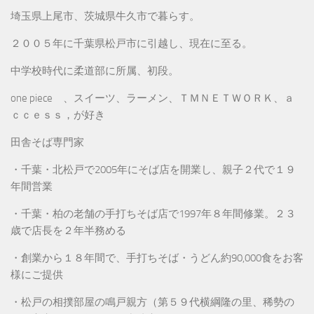
埼玉県上尾市、茨城県牛久市で暮らす。
２００５年に千葉県松戸市に引越し、現在に至る。
中学校時代に柔道部に所属、初段。
one piece 、スイーツ、ラーメン、ＴＭＮＥＴＷＯＲＫ、ａ
ｃｃｅｓｓ，が好き
田舎そば専門家
・千葉・北松戸で2005年にそば店を開業し、親子２代で１９
年間営業
・千葉・柏の老舗の手打ちそば店で1997年８年間修業。２３
歳で店長を２年半務める
・創業から１８年間で、手打ちそば・うどん約90,000食をお客
様にご提供
・松戸の相撲部屋の鳴戸親方（第５９代横綱隆の里、稀勢の