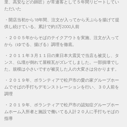
里、高安などの師匠）が常連客として５年間リピートしてい
ただいた
・開店当初から18年間、注文が入ってから天ぷらを揚げて提
供し続けている。累計で約3万2000人前
・２００５年からそばのテイクアウトを実施、注文が入って
から（ゆでる、揚げる）調理を徹底。
・２０１１年３月１１日の東日本大震災で当店も被災し、タ
ンス、仏壇が倒れて屋根瓦がズレてしました。一部損壊でし
た。規模は小さいですが被災した人の大変さは分かります。
・２０１９年、ボランティアで松戸市の愛の家グループホー
ムでそばの手打ちデモンストレーションを行い、３０人前を
調理
・２０１９年、ボランティアで松戸市の認知症グループホー
ムホーム入所者と施設で働いてる人計２０人に手打ちそばの
指導