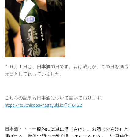
１０月１日は、
日本酒の日
です。昔は蔵元が、この日を酒造
元日として祝っていました。
こちらの記事も日本酒について書いております。
https://teuchisoba-nagayuki.jp/?p=6122
日本酒・・・
一般的には単に酒（さけ）、お酒（おさけ）と
呼ばれる。僧侶の間
では般若湯（はんにゃとう）、江戸時代