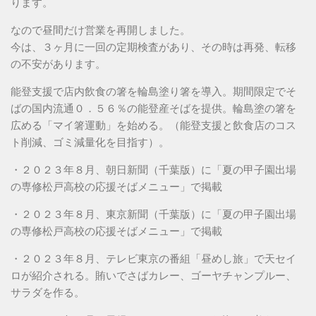
ります。
なので昼間だけ営業を再開しました。
今は、３ヶ月に一回の定期検査があり、その時は再発、転移
の不安があります。
能登支援で店内飲食の箸を輪島塗り箸を導入。期間限定でそ
ばの国内流通０．５６％の能登産そばを提供。輪島塗の箸を
広める「マイ箸運動」を始める。（能登支援と飲食店のコス
ト削減、ゴミ減量化を目指す）。
・２０２３年８月、朝日新聞（千葉版）に「夏の甲子園出場
の専修松戸高校の応援そばメニュー」で掲載
・２０２３年８月、東京新聞（千葉版）に「夏の甲子園出場
の専修松戸高校の応援そばメニュー」で掲載
・２０２３年８月、テレビ東京の番組「昼めし旅」で天セイ
ロが紹介される。賄いでさばカレー、ゴーヤチャンプルー、
サラダを作る。