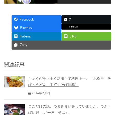
Facebook
X
Threads
Bluesky
Hatena
LINE
Copy
関連記事
しょうがを上手く活用して料理上手。（北松戸 そ
ば・うどん 手打ちそば長幸）
2014年7月2日
ここだけの話、つまみ食いをしていました。つぶ・
ばい貝 (北松戸 そば）