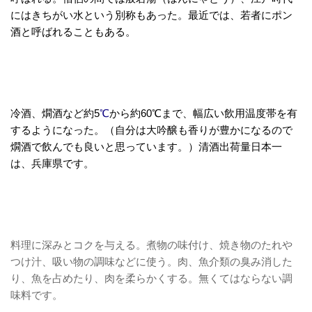
にはきちがい水という別称もあった。最近では、若者にポン
酒
と呼ばれることもある。
冷酒、燗酒など
約5
℃
から約60℃まで、幅広い飲用温度帯を有
するようになった。（自分は大吟醸も香りが豊かになるので
燗酒で飲んでも良いと思っています。）清酒出荷量日本一
は、兵庫県です。
料理に深みとコクを与える。煮物の味付け、焼き物のたれや
つけ汁、吸い物の調味などに使う。肉、魚介類の臭み消した
り、魚を占めたり、肉を柔らかくする。無くてはならない調
味料です。