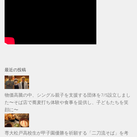
最近の投稿
物価高騰の中、シングル親子を支援する団体を7/5設立しまし
た〜そば店で蕎麦打ち体験や食事を提供し、子どもたちを笑
顔に〜
専大松戸高校生が甲子園優勝を祈願する「二刀流そば」を考