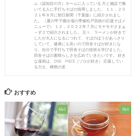
ム（認知症の方）ホームに入っている 方と施設で働
いてる人に手打ちそばの指導しました。 １１，２０
２１年８月に朝日新聞（千葉版）に紹介されまし
た。 （夏の甲子園出場の専修松戸高校の応援そばメ
ニューで） １２，２０２２年７月にモヤモヤさまぁ
～ず２で紹介されました。 元々、ラーメンが好きで
したが大人になるにつれて、そばのほうがあっさり
していて、健康にも良いので田舎そばが好きにな
り、自分で手打ちで田舎そばの技術を学びました。
田舎そばの素晴らしさを広めていきたいです。 好き
な漫画は、ONE PIECE（ゾロが好き） 応援してい
る力士、稀勢の里
おすすめ
0
0