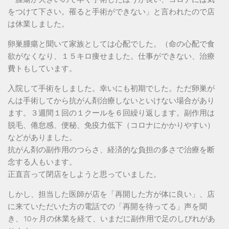
をつけて下さい。罹ると手術ができない」と言われたので店
は休業しました。
卵巣腫瘍と聞いて家族としては心配でした。（命の心配で食
欲がなくなり、１５キロ痩せました。仕事ができない、治療
費トもしています。
入院して手術をしました。幸いにも初期でした。ただ卵巣が
んは手術してから抗がん剤治療しないといけない場合があり
ます。３週間１回の１クールを６回繰り返します。副作用は
脱毛、倦怠感、便秘、免疫力低下（コロナにかかりやすい）
などがありました。
抗がん剤の副作用のつらさ、経済的な負担の多さで治療を断
念する人もいます。
正直言って閉店をしようと思っていました。
しかし、担当した医師が店を「再開した方が体に良い」、店
に来ていただいた方の電話での「再開を待ってる」声を聞
き、10ヶ月の休業を経て、いまだに副作用で足のしびれがあ