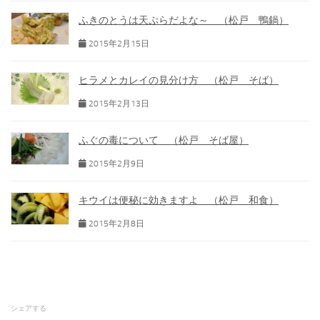
ふきのとうは天ぷらだよな～ （松戸 鴨鍋）
2015年2月15日
ヒラメとカレイの見分け方 （松戸 そば）
2015年2月13日
ふぐの毒について （松戸 そば屋）
2015年2月9日
キウイは便秘に効きますよ （松戸 和食）
2015年2月8日
シェアする