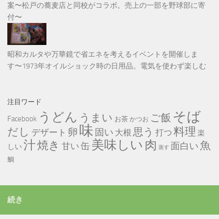
案〜松戸の蕎麦店と同校がコラボ。売上の一部を野球部に寄
付〜
昭和カルタや万華鏡で省エネを考えるイベントを開催しま
す〜1973年オイルショック時の日用品。電気を使わず楽しむ
注目ワード
そば
うどん
うまい
ご飯
Facebook
お茶
かつお
味
だし
料理
思う
卵
固い
デザート
大根
打つ
楽
美味しい
汁
肉
焼き
魚
缶
甘い
面白い
しい
蒸す
鯛
続き