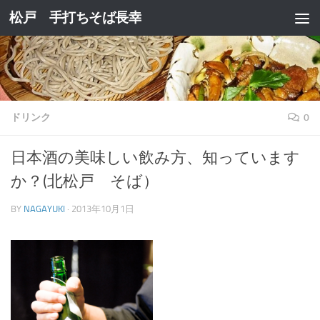
松戸 手打ちそば長幸
コンテンツへスキップ
ドリンク
0
日本酒の美味しい飲み方、知っています
か？(北松戸 そば）
BY
NAGAYUKI
·
2013年10月1日