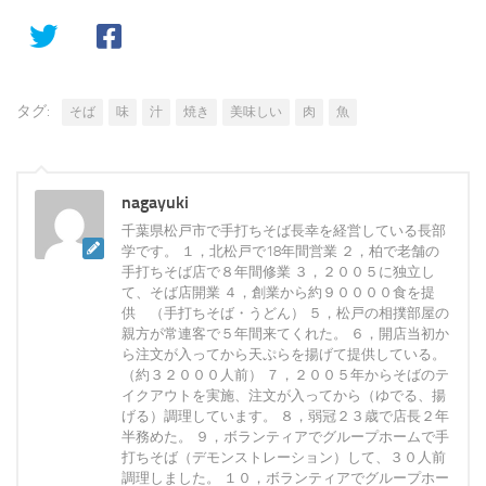
タグ:
そば
味
汁
焼き
美味しい
肉
魚
nagayuki
千葉県松戸市で手打ちそば長幸を経営している長部
学です。 １，北松戸で18年間営業 ２，柏で老舗の
手打ちそば店で８年間修業 ３，２００５に独立し
て、そば店開業 ４，創業から約９００００食を提
供 （手打ちそば・うどん） ５，松戸の相撲部屋の
親方が常連客で５年間来てくれた。 ６，開店当初か
ら注文が入ってから天ぷらを揚げて提供している。
（約３２０００人前） ７，２００５年からそばのテ
イクアウトを実施、注文が入ってから（ゆでる、揚
げる）調理しています。 ８，弱冠２３歳で店長２年
半務めた。 ９，ボランティアでグループホームで手
打ちそば（デモンストレーション）して、３０人前
調理しました。 １０，ボランティアでグループホー