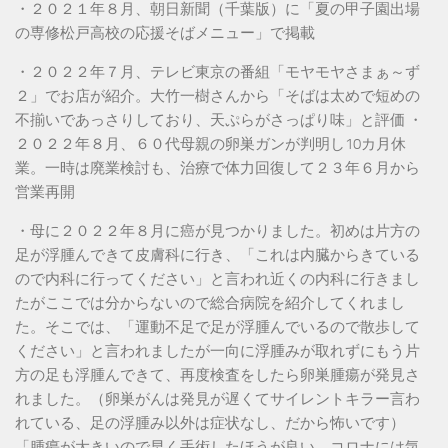
・２０２１年８月、朝日新聞（千葉版）に「夏の甲子園出場
の専修松戸高校の応援そばメニュー」で掲載
・２０２２年７月、テレビ東京の番組「モヤモヤさまぁ～ず
２」でお店が紹介。大竹一樹さんから「そばは太めで短めの
不揃いであっさりしており、天ぷらがさっぱり味」と評価 ・
２０２２年８月、６０代母親の卵巣ガンが判明し10カ月休
業。一時は廃業検討も、治療で体力回復して２３年６月から
営業再開
・母に２０２２年８月に癌が見つかりました。初めは片方の
足が浮腫んできて皮膚科に行き、「これは内臓からきている
ので内科に行ってください」と言われ近くの内科に行きまし
たがここでは分からないので総合病院を紹介してくれまし
た。そこでは、「運動不足で足が浮腫んでいるので散歩して
ください」と言われましたが一向に浮腫みが取れずにもう片
方の足も浮腫んできて、再度検査をしたら卵巣腫瘍が発見さ
れました。（卵巣がんは発見が遅くてサイレントキラー言わ
れている、足の浮腫み以外は症状なし、だから怖いです）
「腫瘍が大きいので早く手術したほうが良い、コロナには気