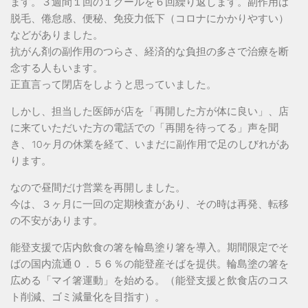
ます。３週間１回の１クールを６回繰り返します。副作用は
脱毛、倦怠感、便秘、免疫力低下（コロナにかかりやすい）
などがありました。
抗がん剤の副作用のつらさ、経済的な負担の多さで治療を断
念する人もいます。
正直言って閉店をしようと思っていました。
しかし、担当した医師が店を「再開した方が体に良い」、店
に来ていただいた方の電話での「再開を待ってる」声を聞
き、10ヶ月の休業を経て、いまだに副作用で足のしびれがあ
ります。
なので昼間だけ営業を再開しました。
今は、３ヶ月に一回の定期検査があり、その時は再発、転移
の不安があります。
能登支援で店内飲食の箸を輪島塗り箸を導入。期間限定でそ
ばの国内流通０．５６％の能登産そばを提供。輪島塗の箸を
広める「マイ箸運動」を始める。（能登支援と飲食店のコス
ト削減、ゴミ減量化を目指す）。