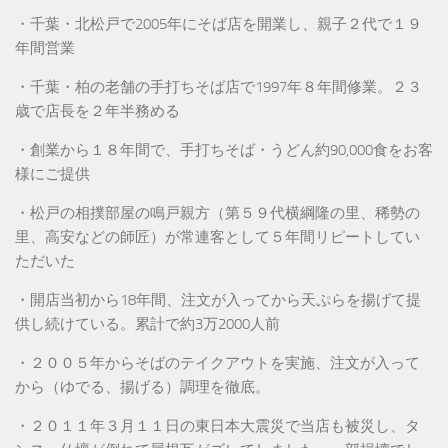
・千葉・北松戸で2005年にそば店を開業し、親子２代で１９
年間営業
・千葉・柏の老舗の手打ちそば店で1997年８年間修業。２３
歳で店長を２年半務める
・創業から１８年間で、手打ちそば・うどん約90,000食をお客
様にご提供
・松戸の相撲部屋の鳴戸親方（第５９代横綱隆の里、稀勢の
里、高安などの師匠）が常連客として５年間リピートしてい
ただいた
・開店当初から18年間、注文が入ってから天ぷらを揚げて提
供し続けている。累計で約3万2000人前
・２００５年からそばのテイクアウトを実施、注文が入って
から（ゆでる、揚げる）調理を徹底。
・２０１１年３月１１日の東日本大震災で当店も被災し、タ