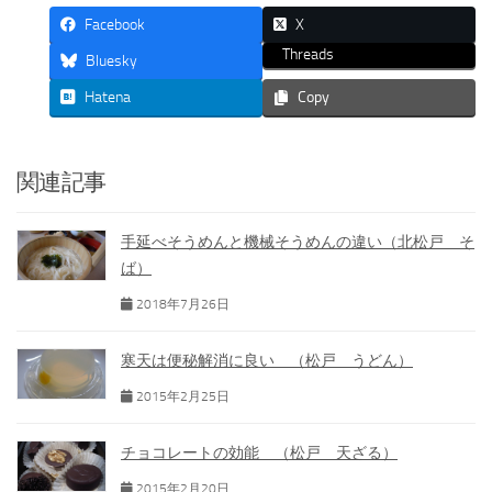
Facebook
X
Threads
Bluesky
Hatena
Copy
関連記事
手延べそうめんと機械そうめんの違い（北松戸 そ
ば）
2018年7月26日
寒天は便秘解消に良い （松戸 うどん）
2015年2月25日
チョコレートの効能 （松戸 天ざる）
2015年2月20日