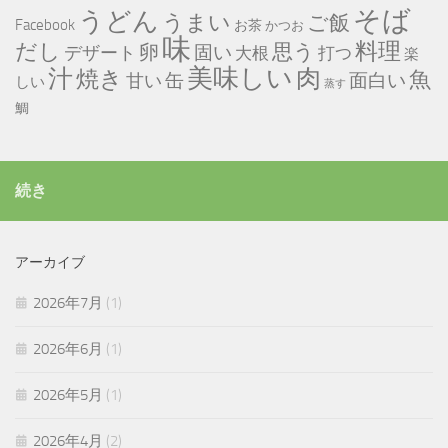
そば
うどん
うまい
ご飯
Facebook
お茶
かつお
味
だし
料理
思う
卵
固い
デザート
大根
打つ
楽
美味しい
汁
肉
焼き
魚
缶
甘い
面白い
しい
蒸す
鯛
続き
アーカイブ
2026年7月
(1)
2026年6月
(1)
2026年5月
(1)
2026年4月
(2)