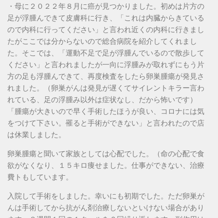
・母に２０２２年８月に癌が見つかりました。初めは片方の
足が浮腫んできて皮膚科に行き、「これは内臓からきている
ので内科に行ってください」と言われ近くの内科に行きまし
たがここでは分からないので総合病院を紹介してくれまし
た。そこでは、「運動不足で足が浮腫んでいるので散歩して
ください」と言われましたが一向に浮腫みが取れずにもう片
方の足も浮腫んできて、再度検査をしたら卵巣腫瘍が発見さ
れました。（卵巣がんは発見が遅くてサイレントキラー言わ
れている、足の浮腫み以外は症状なし、だから怖いです）
「腫瘍が大きいので早く手術したほうが良い、コロナには気
をつけて下さい。罹ると手術ができない」と言われたので店
は休業しました。
卵巣腫瘍と聞いて家族としては心配でした。（命の心配で食
欲がなくなり、１５キロ痩せました。仕事ができない、治療
費トもしています。
入院して手術をしました。幸いにも初期でした。ただ卵巣が
んは手術してから抗がん剤治療しないといけない場合があり