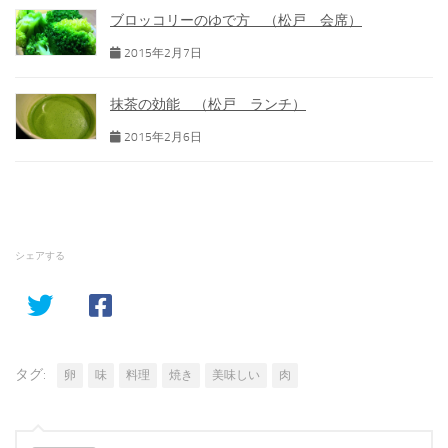
ブロッコリーのゆで方 （松戸 会席）
2015年2月7日
抹茶の効能 （松戸 ランチ）
2015年2月6日
シェアする
タグ:
卵
味
料理
焼き
美味しい
肉