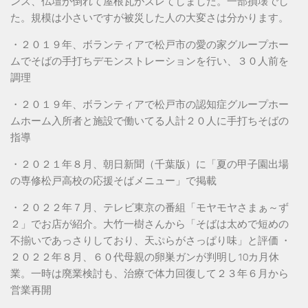
ンス、仏壇が倒れて屋根瓦がズレてしました。一部損壊でし
た。規模は小さいですが被災した人の大変さは分かります。
・２０１９年、ボランティアで松戸市の愛の家グループホー
ムでそばの手打ちデモンストレーションを行い、３０人前を
調理
・２０１９年、ボランティアで松戸市の認知症グループホー
ムホーム入所者と施設で働いてる人計２０人に手打ちそばの
指導
・２０２１年８月、朝日新聞（千葉版）に「夏の甲子園出場
の専修松戸高校の応援そばメニュー」で掲載
・２０２２年７月、テレビ東京の番組「モヤモヤさまぁ～ず
２」でお店が紹介。大竹一樹さんから「そばは太めで短めの
不揃いであっさりしており、天ぷらがさっぱり味」と評価 ・
２０２２年８月、６０代母親の卵巣ガンが判明し10カ月休
業。一時は廃業検討も、治療で体力回復して２３年６月から
営業再開