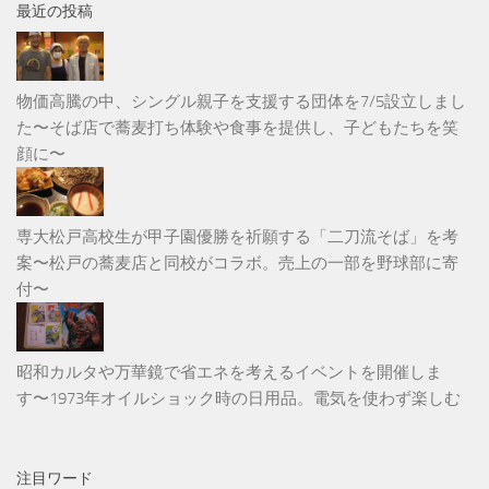
最近の投稿
物価高騰の中、シングル親子を支援する団体を7/5設立しまし
た〜そば店で蕎麦打ち体験や食事を提供し、子どもたちを笑
顔に〜
専大松戸高校生が甲子園優勝を祈願する「二刀流そば」を考
案〜松戸の蕎麦店と同校がコラボ。売上の一部を野球部に寄
付〜
昭和カルタや万華鏡で省エネを考えるイベントを開催しま
す〜1973年オイルショック時の日用品。電気を使わず楽しむ
注目ワード