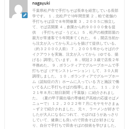
nagayuki
千葉県松戸市で手打ちそば長幸を経営している長部
学です。 １，北松戸で18年間営業 ２，柏で老舗の
手打ちそば店で８年間修業 ３，２００５に独立し
て、そば店開業 ４，創業から約９００００食を提
供 （手打ちそば・うどん） ５，松戸の相撲部屋の
親方が常連客で５年間来てくれた。 ６，開店当初か
ら注文が入ってから天ぷらを揚げて提供している。
（約３２０００人前） ７，２００５年からそばのテ
イクアウトを実施、注文が入ってから（ゆでる、揚
げる）調理しています。 ８，弱冠２３歳で店長２年
半務めた。 ９，ボランティアでグループホームで手
打ちそば（デモンストレーション）して、３０人前
調理しました。 １０，ボランティアでグループホー
ム（認知症の方）ホームに入っている 方と施設で働
いてる人に手打ちそばの指導しました。 １１，２０
２１年８月に朝日新聞（千葉版）に紹介されまし
た。 （夏の甲子園出場の専修松戸高校の応援そばメ
ニューで） １２，２０２２年７月にモヤモヤさまぁ
～ず２で紹介されました。 元々、ラーメンが好きで
したが大人になるにつれて、そばのほうがあっさり
していて、健康にも良いので田舎そばが好きにな
り、自分で手打ちで田舎そばの技術を学びました。