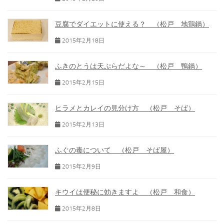
豆腐でダイエットに使える？ （松戸 地鶏鍋）
2015年2月18日
ふきのとうは天ぷらだよな～ （松戸 鴨鍋）
2015年2月15日
ヒラメとカレイの見分け方 （松戸 そば）
2015年2月13日
ふぐの毒について （松戸 そば屋）
2015年2月9日
キウイは便秘に効きますよ （松戸 和食）
2015年2月8日