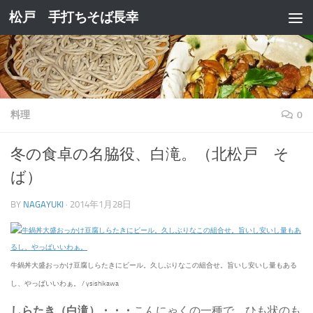
松戸 手打ちそば長幸
コンテンツへスキップ
料理
0
冬の食卓の名脇役、白滝。（北松戸 そ
ば）
BY
NAGAYUKI
·
2014年1月28日
牛鍋丼大盛おっかけ豆腐しらたきにビール。久しぶりなこの組合せ。旨いし安いし量もある
し、やっぱいいわぁ。 / ysishikawa
しらたき（白滝）・・・
こんにゃくの一種で、ひも状のも