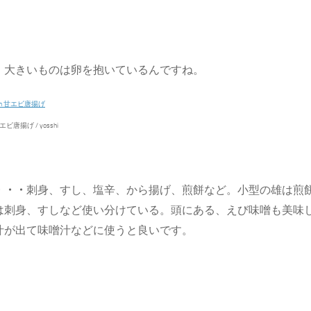
、大きいものは卵を抱いているんですね。
 甘エビ唐揚げ / yosshi
・・・
刺身、すし、塩辛、から揚げ、煎餅など。小型の雄は煎
は刺身、すしなど使い分けている。頭にある、えび味噌も美味
汁が出て味噌汁などに使うと良いです。