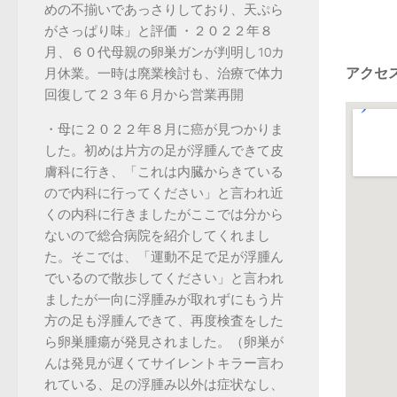
めの不揃いであっさりしており、天ぷら
がさっぱり味」と評価 ・２０２２年８
月、６０代母親の卵巣ガンが判明し10カ
アクセ
月休業。一時は廃業検討も、治療で体力
回復して２３年６月から営業再開
・母に２０２２年８月に癌が見つかりま
した。初めは片方の足が浮腫んできて皮
膚科に行き、「これは内臓からきている
ので内科に行ってください」と言われ近
くの内科に行きましたがここでは分から
ないので総合病院を紹介してくれまし
た。そこでは、「運動不足で足が浮腫ん
でいるので散歩してください」と言われ
ましたが一向に浮腫みが取れずにもう片
方の足も浮腫んできて、再度検査をした
ら卵巣腫瘍が発見されました。（卵巣が
んは発見が遅くてサイレントキラー言わ
れている、足の浮腫み以外は症状なし、