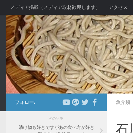
メディア掲載（メディア取材歓迎します）
アクセス
コンテンツへスキップ
お客様の声２
当店の感染症対策について
手打ちそ
送別会プラン
新年会プラン
忘年会プラン
法事
フォロー:
魚介類
次の記事
石
漬け物も好きですがあの食べ方が好き