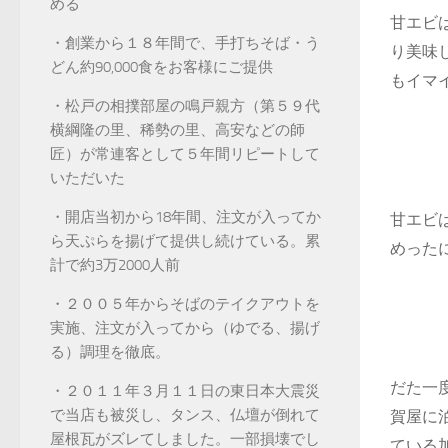
める
甘エビ
・創業から１８年間で、手打ちそば・う
り美味
どん約90,000食をお客様にご提供
もイマ
・松戸の相撲部屋の鳴戸親方（第５９代
横綱隆の里、稀勢の里、高安などの師
匠）が常連客として５年間リピートして
いただいた
・開店当初から18年間、注文が入ってか
甘エビ
ら天ぷらを揚げて提供し続けている。累
めった
計で約3万2000人前
・２００５年からそばのテイクアウトを
実施、注文が入ってから（ゆでる、揚げ
る）調理を徹底。
だた一
・２０１１年３月１１日の東日本大震災
で当店も被災し、タンス、仏壇が倒れて
賀屋に
屋根瓦がズレてしました。一部損壊でし
ている