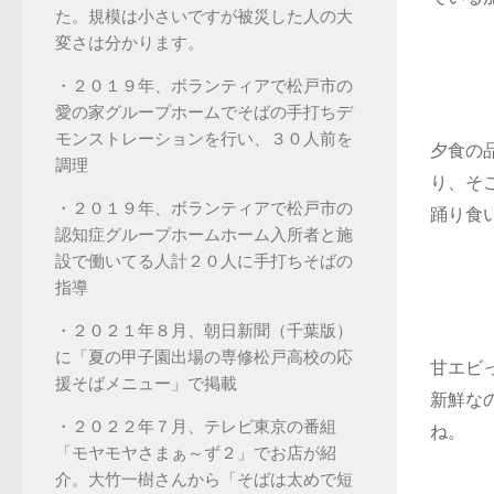
た。規模は小さいですが被災した人の大
変さは分かります。
・２０１９年、ボランティアで松戸市の
愛の家グループホームでそばの手打ちデ
モンストレーションを行い、３０人前を
夕食の
調理
り、そ
・２０１９年、ボランティアで松戸市の
踊り食
認知症グループホームホーム入所者と施
設で働いてる人計２０人に手打ちそばの
指導
・２０２１年８月、朝日新聞（千葉版）
に「夏の甲子園出場の専修松戸高校の応
甘エビ
援そばメニュー」で掲載
新鮮な
・２０２２年７月、テレビ東京の番組
ね。
「モヤモヤさまぁ～ず２」でお店が紹
介。大竹一樹さんから「そばは太めで短