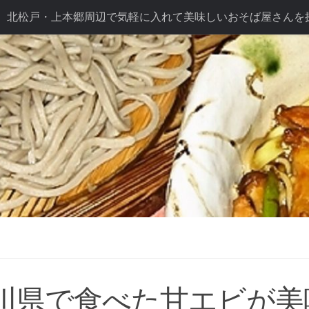
北松戸・上本郷周辺で気軽に入れて美味しいおそば屋さんを
ば長幸こだわり
テイクアウト
ドリンク
七五三プラン
プラン
川県で食べた甘エビが美