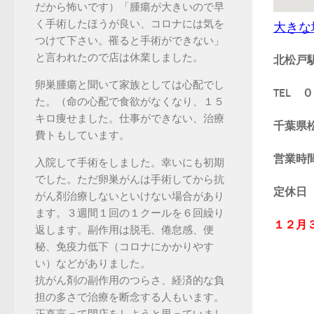
だから怖いです）「腫瘍が大きいので早
く手術したほうが良い、コロナには気を
大きな
つけて下さい。罹ると手術ができない」
と言われたので店は休業しました。
北松戸
卵巣腫瘍と聞いて家族としては心配でし
TEL
た。（命の心配で食欲がなくなり、１５
キロ痩せました。仕事ができない、治療
千葉県
費トもしています。
営業
入院して手術をしました。幸いにも初期
でした。ただ卵巣がんは手術してから抗
定休
がん剤治療しないといけない場合があり
ます。３週間１回の１クールを６回繰り
１２月
返します。副作用は脱毛、倦怠感、便
秘、免疫力低下（コロナにかかりやす
い）などがありました。
抗がん剤の副作用のつらさ、経済的な負
担の多さで治療を断念する人もいます。