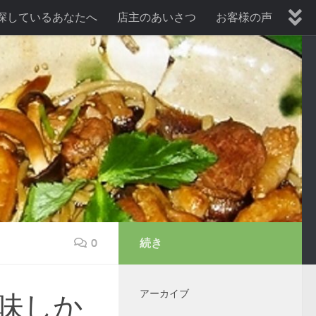
探しているあなたへ
店主のあいさつ
お客様の声
暑気払い、納涼会プラン
歓送迎会プラン
0
続き
アーカイブ
味しか