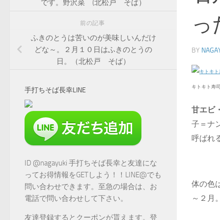
です。野沢菜 (北松戸 そば）
っ
前の記事
ふきのとうは苦いのが美味しいんだけ
どな～。２月１０日はふきのとうの
BY
NAGA
日。（北松戸 そば）
キトキト寿司氷見
手打ちそば長幸LINE
甘エビ
子＝ナ
呼ばれ
ID @nagayuki 手打ちそば長幸と友達にな
ってお得情報をGETしよう！！LINE@でも
体の色
問い合わせできます。至急の場合は、お
～２月
電話で問い合わせして下さい。
友達登録するとクーポンが貰えます。登