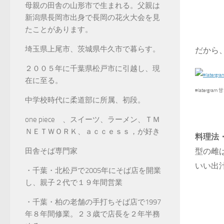
母親の田舎の山形市で生まれる。父親は
新潟県長岡市出身で長岡の花火大会を見
たことがあります。
埼玉県上尾市、茨城県牛久市で暮らす。
だから
２００５年に千葉県松戸市に引越し、現
在に至る。
#latergram
中学校時代に柔道部に所属、初段。
one piece 、スイーツ、ラーメン、ＴＭ
ＮＥＴＷＯＲＫ、ａｃｃｅｓｓ，が好き
料理法
型の雌
田舎そば専門家
いい出
・千葉・北松戸で2005年にそば店を開業
し、親子２代で１９年間営業
・千葉・柏の老舗の手打ちそば店で1997
年８年間修業。２３歳で店長を２年半務