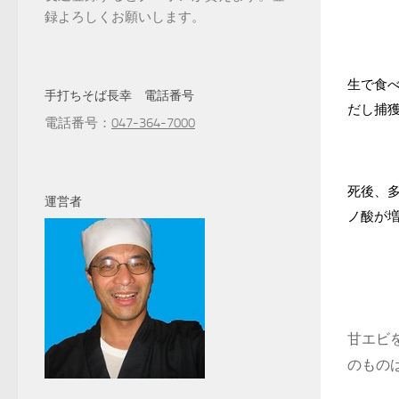
録よろしくお願いします。
生で食
手打ちそば長幸 電話番号
だし捕
電話番号：
047-364-7000
死後、
運営者
ノ酸が
甘エビ
のもの