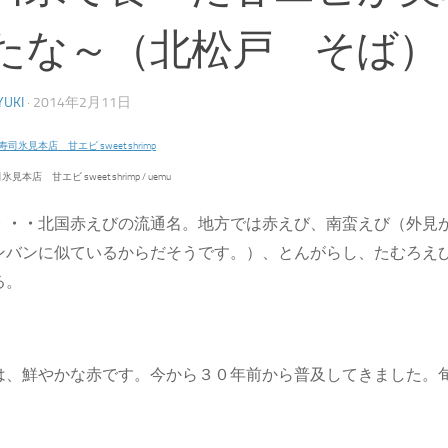
たな～（北松戸 そば）
YUKI
·
2014年2月11日
本店 甘エビ sweet shrimp / uemu
・・・
北国赤えびの流通名。地方では赤えび、南蛮えび（外見
ンバンに似ているからだそうです。）、とんがらし、たむろえ
る。
は、鮮やかな赤です。今から３０年前から普及してきました。
。