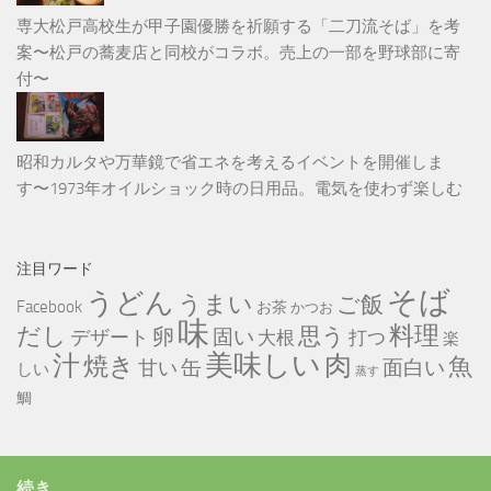
専大松戸高校生が甲子園優勝を祈願する「二刀流そば」を考
案〜松戸の蕎麦店と同校がコラボ。売上の一部を野球部に寄
付〜
昭和カルタや万華鏡で省エネを考えるイベントを開催しま
す〜1973年オイルショック時の日用品。電気を使わず楽しむ
注目ワード
そば
うどん
うまい
ご飯
Facebook
お茶
かつお
味
だし
料理
思う
卵
固い
デザート
大根
打つ
楽
美味しい
汁
肉
焼き
魚
缶
甘い
面白い
しい
蒸す
鯛
続き