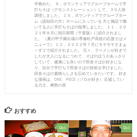
半務めた。 ９，ボランティアでグループホームで手
打ちそば（デモンストレーション）して、３０人前
調理しました。 １０，ボランティアでグループホー
ム（認知症の方）ホームに入っている 方と施設で働
いてる人に手打ちそばの指導しました。 １１，２０
２１年８月に朝日新聞（千葉版）に紹介されまし
た。 （夏の甲子園出場の専修松戸高校の応援そばメ
ニューで） １２，２０２２年７月にモヤモヤさまぁ
～ず２で紹介されました。 元々、ラーメンが好きで
したが大人になるにつれて、そばのほうがあっさり
していて、健康にも良いので田舎そばが好きにな
り、自分で手打ちで田舎そばの技術を学びました。
田舎そばの素晴らしさを広めていきたいです。 好き
な漫画は、ONE PIECE（ゾロが好き） 応援してい
る力士、稀勢の里
おすすめ
0
0