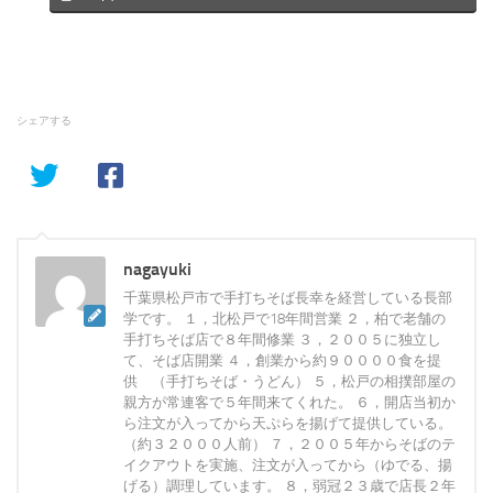
シェアする
nagayuki
千葉県松戸市で手打ちそば長幸を経営している長部
学です。 １，北松戸で18年間営業 ２，柏で老舗の
手打ちそば店で８年間修業 ３，２００５に独立し
て、そば店開業 ４，創業から約９００００食を提
供 （手打ちそば・うどん） ５，松戸の相撲部屋の
親方が常連客で５年間来てくれた。 ６，開店当初か
ら注文が入ってから天ぷらを揚げて提供している。
（約３２０００人前） ７，２００５年からそばのテ
イクアウトを実施、注文が入ってから（ゆでる、揚
げる）調理しています。 ８，弱冠２３歳で店長２年