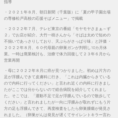
指導
・２０２１年８月、朝日新聞（千葉版）に「夏の甲子園出場
の専修松戸高校の応援そばメニュー」で掲載
・２０２２年７月、テレビ東京の番組「モヤモヤさまぁ～ず
２」でお店が紹介。大竹一樹さんから「そばは太めで短めの
不揃いであっさりしており、天ぷらがさっぱり味」と評価 ・
２０２２年８月、６０代母親の卵巣ガンが判明し10カ月休
業。一時は廃業検討も、治療で体力回復して２３年６月から
営業再開
・母に２０２２年８月に癌が見つかりました。初めは片方の
足が浮腫んできて皮膚科に行き、「これは内臓からきている
ので内科に行ってください」と言われ近くの内科に行きまし
たがここでは分からないので総合病院を紹介してくれまし
た。そこでは、「運動不足で足が浮腫んでいるので散歩して
ください」と言われましたが一向に浮腫みが取れずにもう片
方の足も浮腫んできて、再度検査をしたら卵巣腫瘍が発見さ
れました。（卵巣がんは発見が遅くてサイレントキラー言わ