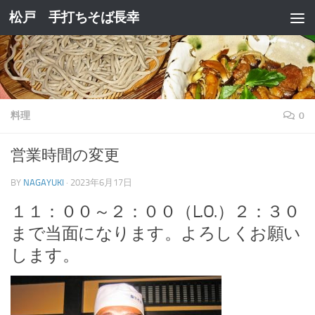
松戸 手打ちそば長幸
コンテンツへスキップ
料理
0
営業時間の変更
BY
NAGAYUKI
·
2023年6月17日
１１：００～２：００（L.O.）２：３０
まで当面になります。よろしくお願い
します。