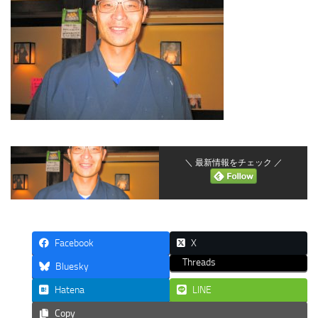
＼ 最新情報をチェック ／
Facebook
X
Threads
Bluesky
Hatena
LINE
Copy