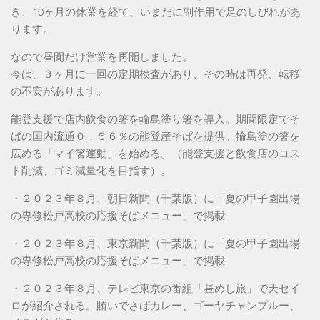
き、10ヶ月の休業を経て、いまだに副作用で足のしびれがあ
ります。
なので昼間だけ営業を再開しました。
今は、３ヶ月に一回の定期検査があり、その時は再発、転移
の不安があります。
能登支援で店内飲食の箸を輪島塗り箸を導入。期間限定でそ
ばの国内流通０．５６％の能登産そばを提供。輪島塗の箸を
広める「マイ箸運動」を始める。（能登支援と飲食店のコス
ト削減、ゴミ減量化を目指す）。
・２０２３年８月、朝日新聞（千葉版）に「夏の甲子園出場
の専修松戸高校の応援そばメニュー」で掲載
・２０２３年８月、東京新聞（千葉版）に「夏の甲子園出場
の専修松戸高校の応援そばメニュー」で掲載
・２０２３年８月、テレビ東京の番組「昼めし旅」で天セイ
ロが紹介される。賄いでさばカレー、ゴーヤチャンプルー、