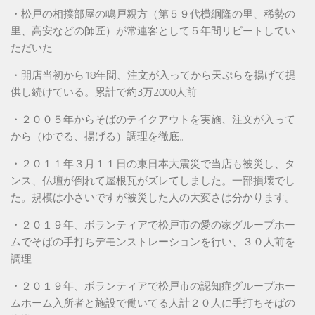
・松戸の相撲部屋の鳴戸親方（第５９代横綱隆の里、稀勢の
里、高安などの師匠）が常連客として５年間リピートしてい
ただいた
・開店当初から18年間、注文が入ってから天ぷらを揚げて提
供し続けている。累計で約3万2000人前
・２００５年からそばのテイクアウトを実施、注文が入って
から（ゆでる、揚げる）調理を徹底。
・２０１１年３月１１日の東日本大震災で当店も被災し、タ
ンス、仏壇が倒れて屋根瓦がズレてしました。一部損壊でし
た。規模は小さいですが被災した人の大変さは分かります。
・２０１９年、ボランティアで松戸市の愛の家グループホー
ムでそばの手打ちデモンストレーションを行い、３０人前を
調理
・２０１９年、ボランティアで松戸市の認知症グループホー
ムホーム入所者と施設で働いてる人計２０人に手打ちそばの