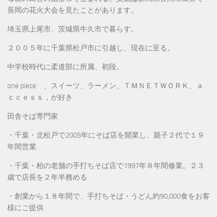
長岡の花火大会を見たことがあります。
埼玉県上尾市、茨城県牛久市で暮らす。
２００５年に千葉県松戸市に引越し、現在に至る。
中学校時代に柔道部に所属、初段。
one piece 、スイーツ、ラーメン、ＴＭＮＥＴＷＯＲＫ、ａ
ｃｃｅｓｓ，が好き
田舎そば専門家
・千葉・北松戸で2005年にそば店を開業し、親子２代で１９
年間営業
・千葉・柏の老舗の手打ちそば店で1997年８年間修業。２３
歳で店長を２年半務める
・創業から１８年間で、手打ちそば・うどん約90,000食をお客
様にご提供