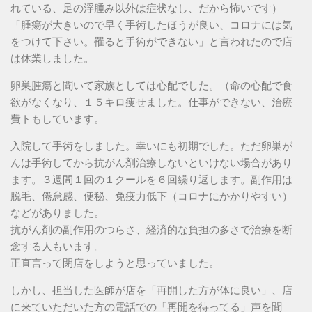
れている、足の浮腫み以外は症状なし、だから怖いです）
「腫瘍が大きいので早く手術したほうが良い、コロナには気
をつけて下さい。罹ると手術ができない」と言われたので店
は休業しました。
卵巣腫瘍と聞いて家族としては心配でした。（命の心配で食
欲がなくなり、１５キロ痩せました。仕事ができない、治療
費トもしています。
入院して手術をしました。幸いにも初期でした。ただ卵巣が
んは手術してから抗がん剤治療しないといけない場合があり
ます。３週間１回の１クールを６回繰り返します。副作用は
脱毛、倦怠感、便秘、免疫力低下（コロナにかかりやすい）
などがありました。
抗がん剤の副作用のつらさ、経済的な負担の多さで治療を断
念する人もいます。
正直言って閉店をしようと思っていました。
しかし、担当した医師が店を「再開した方が体に良い」、店
に来ていただいた方の電話での「再開を待ってる」声を聞