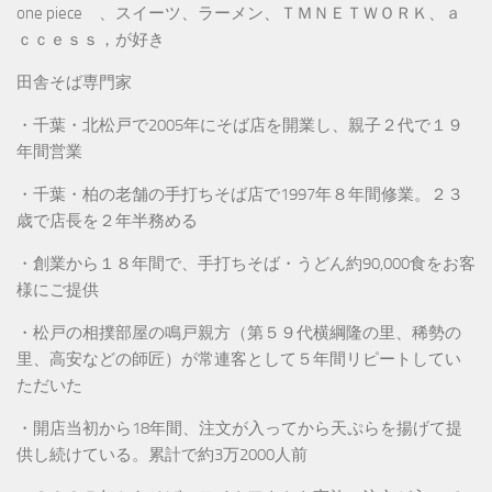
one piece 、スイーツ、ラーメン、ＴＭＮＥＴＷＯＲＫ、ａ
ｃｃｅｓｓ，が好き
田舎そば専門家
・千葉・北松戸で2005年にそば店を開業し、親子２代で１９
年間営業
・千葉・柏の老舗の手打ちそば店で1997年８年間修業。２３
歳で店長を２年半務める
・創業から１８年間で、手打ちそば・うどん約90,000食をお客
様にご提供
・松戸の相撲部屋の鳴戸親方（第５９代横綱隆の里、稀勢の
里、高安などの師匠）が常連客として５年間リピートしてい
ただいた
・開店当初から18年間、注文が入ってから天ぷらを揚げて提
供し続けている。累計で約3万2000人前