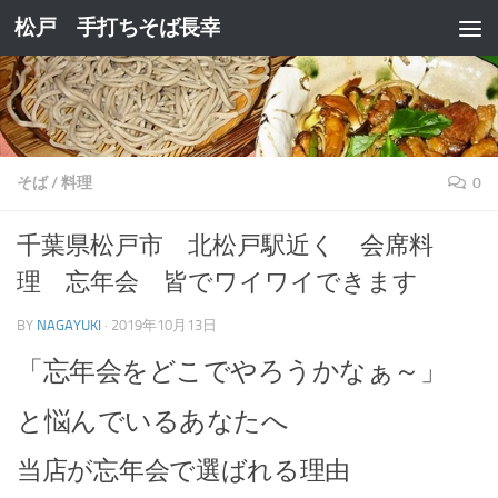
松戸 手打ちそば長幸
コンテンツへスキップ
そば
/
料理
0
千葉県松戸市 北松戸駅近く 会席料
理 忘年会 皆でワイワイできます
BY
NAGAYUKI
·
2019年10月13日
「忘年会をどこでやろうかなぁ～」
と悩んでいるあなたへ
当店が忘年会で選ばれる理由