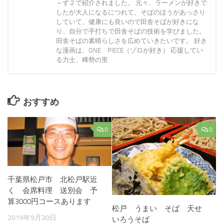
～ず２で紹介されました。 元々、ラーメンが好きで
したが大人になるにつれて、そばのほうがあっさり
していて、健康にも良いので田舎そばが好きにな
り、自分で手打ちで田舎そばの技術を学びました。
田舎そばの素晴らしさを広めていきたいです。 好き
な漫画は、ONE PIECE（ゾロが好き） 応援してい
る力士、稀勢の里
おすすめ
0
0
千葉県松戸市 北松戸駅近
く 会席料理 送別会 予
算3000円コースあります
松戸 うまい そば 天せ
2019年9月30日
いろうそば