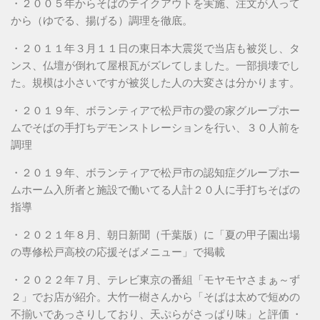
・２００５年からそばのテイクアウトを実施、注文が入って
から（ゆでる、揚げる）調理を徹底。
・２０１１年３月１１日の東日本大震災で当店も被災し、タ
ンス、仏壇が倒れて屋根瓦がズレてしました。一部損壊でし
た。規模は小さいですが被災した人の大変さは分かります。
・２０１９年、ボランティアで松戸市の愛の家グループホー
ムでそばの手打ちデモンストレーションを行い、３０人前を
調理
・２０１９年、ボランティアで松戸市の認知症グループホー
ムホーム入所者と施設で働いてる人計２０人に手打ちそばの
指導
・２０２１年８月、朝日新聞（千葉版）に「夏の甲子園出場
の専修松戸高校の応援そばメニュー」で掲載
・２０２２年７月、テレビ東京の番組「モヤモヤさまぁ～ず
２」でお店が紹介。大竹一樹さんから「そばは太めで短めの
不揃いであっさりしており、天ぷらがさっぱり味」と評価 ・