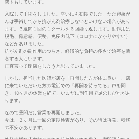
費トもしています。
入院して手術をしました。幸いにも初期でした。ただ卵巣が
んは手術してから抗がん剤治療しないといけない場合があり
ます。３週間１回の１クールを６回繰り返します。副作用は
脱毛、倦怠感、便秘、免疫力低下（コロナにかかりやすい）
などがありました。
抗がん剤の副作用のつらさ、経済的な負担の多さで治療を断
念する人もいます。
正直言って閉店をしようと思っていました。
しかし、担当した医師が店を「再開した方が体に良い」、店
に来ていただいた方の電話での「再開を待ってる」声を聞
き、10ヶ月の休業を経て、いまだに副作用で足のしびれがあ
ります。
なので昼間だけ営業を再開しました。
今は、３ヶ月に一回の定期検査があり、その時は再発、転移
の不安があります。