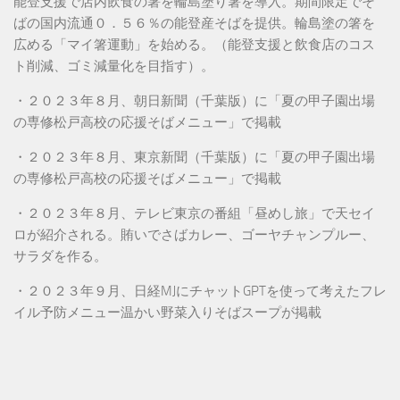
能登支援で店内飲食の箸を輪島塗り箸を導入。期間限定でそ
ばの国内流通０．５６％の能登産そばを提供。輪島塗の箸を
広める「マイ箸運動」を始める。（能登支援と飲食店のコス
ト削減、ゴミ減量化を目指す）。
・２０２３年８月、朝日新聞（千葉版）に「夏の甲子園出場
の専修松戸高校の応援そばメニュー」で掲載
・２０２３年８月、東京新聞（千葉版）に「夏の甲子園出場
の専修松戸高校の応援そばメニュー」で掲載
・２０２３年８月、テレビ東京の番組「昼めし旅」で天セイ
ロが紹介される。賄いでさばカレー、ゴーヤチャンプルー、
サラダを作る。
・２０２３年９月、日経MJにチャットGPTを使って考えたフレ
イル予防メニュー温かい野菜入りそばスープが掲載