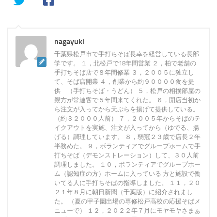
nagayuki
千葉県松戸市で手打ちそば長幸を経営している長部
学です。 １，北松戸で18年間営業 ２，柏で老舗の
手打ちそば店で８年間修業 ３，２００５に独立し
て、そば店開業 ４，創業から約９００００食を提
供 （手打ちそば・うどん） ５，松戸の相撲部屋の
親方が常連客で５年間来てくれた。 ６，開店当初か
ら注文が入ってから天ぷらを揚げて提供している。
（約３２０００人前） ７，２００５年からそばのテ
イクアウトを実施、注文が入ってから（ゆでる、揚
げる）調理しています。 ８，弱冠２３歳で店長２年
半務めた。 ９，ボランティアでグループホームで手
打ちそば（デモンストレーション）して、３０人前
調理しました。 １０，ボランティアでグループホー
ム（認知症の方）ホームに入っている 方と施設で働
いてる人に手打ちそばの指導しました。 １１，２０
２１年８月に朝日新聞（千葉版）に紹介されまし
た。 （夏の甲子園出場の専修松戸高校の応援そばメ
ニューで） １２，２０２２年７月にモヤモヤさまぁ