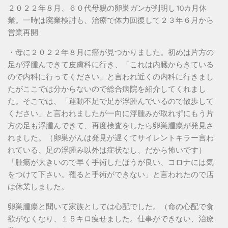
２０２２年８月、６０代母親の卵巣ガンが判明し10カ月休
業。一時は廃業検討も、治療で体力回復して２３年６月から
営業再開
・母に２０２２年８月に癌が見つかりました。初めは片方の
足が浮腫んできて皮膚科に行き、「これは内臓からきている
ので内科に行ってください」と言われ近くの内科に行きまし
たがここでは分からないので総合病院を紹介してくれまし
た。そこでは、「運動不足で足が浮腫んでいるので散歩して
ください」と言われましたが一向に浮腫みが取れずにもう片
方の足も浮腫んできて、再度検査をしたら卵巣腫瘍が発見さ
れました。（卵巣がんは発見が遅くてサイレントキラー言わ
れている、足の浮腫み以外は症状なし、だから怖いです）
「腫瘍が大きいので早く手術したほうが良い、コロナには気
をつけて下さい。罹ると手術ができない」と言われたので店
は休業しました。
卵巣腫瘍と聞いて家族としては心配でした。（命の心配で食
欲がなくなり、１５キロ痩せました。仕事ができない、治療