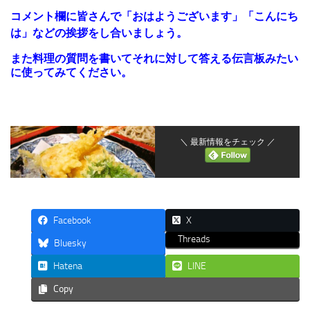
コメント欄に皆さんで「おはよ
うございます」「こんにち
は」などの挨拶をし合いましょう。
また料理の質問を書いてそれに対して答える伝言板みたい
に使ってみてください。
＼ 最新情報をチェック ／
Facebook
X
Threads
Bluesky
Hatena
LINE
Copy