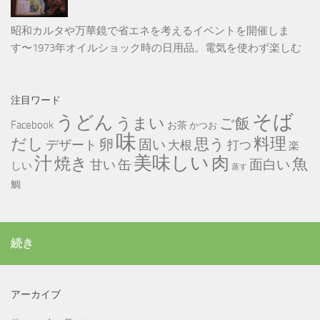
昭和カルタや万華鏡で省エネを考えるイベントを開催しま
す〜1973年オイルショック時の日用品。電気を使わず楽しむ
注目ワード
そば
うどん
うまい
ご飯
Facebook
お茶
かつお
味
だし
料理
思う
卵
固い
デザート
大根
打つ
楽
美味しい
汁
肉
焼き
魚
缶
甘い
面白い
しい
蒸す
鯛
続き
アーカイブ