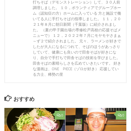
打ちそば（デモンストレーション）して、３０人前
調理しました。 １０，ボランティアでグループホー
ム（認知症の方）ホームに入っている 方と施設で働
いてる人に手打ちそばの指導しました。 １１，２０
２１年８月に朝日新聞（千葉版）に紹介されまし
た。 （夏の甲子園出場の専修松戸高校の応援そばメ
ニューで） １２，２０２２年７月にモヤモヤさまぁ
～ず２で紹介されました。 元々、ラーメンが好きで
したが大人になるにつれて、そばのほうがあっさり
していて、健康にも良いので田舎そばが好きにな
り、自分で手打ちで田舎そばの技術を学びました。
田舎そばの素晴らしさを広めていきたいです。 好き
な漫画は、ONE PIECE（ゾロが好き） 応援してい
る力士、稀勢の里
おすすめ
0
0