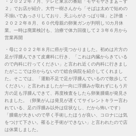
・２０２２年７月、テレビ東京の番組「モヤモヤさまぁ～ず
２」でお店が紹介。大竹一樹さんから「そばは太めで短めの
不揃いであっさりしており、天ぷらがさっぱり味」と評価 ・
２０２２年８月、６０代母親の卵巣ガンが判明し10カ月休
業。一時は廃業検討も、治療で体力回復して２３年６月から
営業再開
・母に２０２２年８月に癌が見つかりました。初めは片方の
足が浮腫んできて皮膚科に行き、「これは内臓からきている
ので内科に行ってください」と言われ近くの内科に行きまし
たがここでは分からないので総合病院を紹介してくれまし
た。そこでは、「運動不足で足が浮腫んでいるので散歩して
ください」と言われましたが一向に浮腫みが取れずにもう片
方の足も浮腫んできて、再度検査をしたら卵巣腫瘍が発見さ
れました。（卵巣がんは発見が遅くてサイレントキラー言わ
れている、足の浮腫み以外は症状なし、だから怖いです）
「腫瘍が大きいので早く手術したほうが良い、コロナには気
をつけて下さい。罹ると手術ができない」と言われたので店
は休業しました。