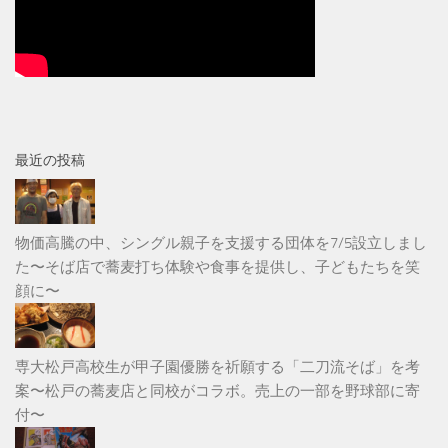
最近の投稿
物価高騰の中、シングル親子を支援する団体を7/5設立しまし
た〜そば店で蕎麦打ち体験や食事を提供し、子どもたちを笑
顔に〜
専大松戸高校生が甲子園優勝を祈願する「二刀流そば」を考
案〜松戸の蕎麦店と同校がコラボ。売上の一部を野球部に寄
付〜