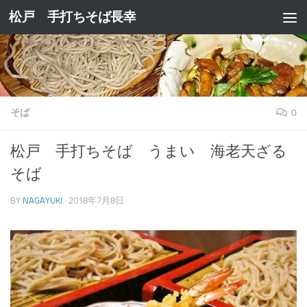
松戸 手打ちそば長幸
コンテンツへスキップ
そば
0
松戸 手打ちそば うまい 海老天ざる
そば
BY
NAGAYUKI
·
2018年7月8日