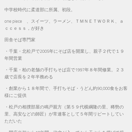
中学校時代に柔道部に所属、初段。
one piece 、スイーツ、ラーメン、ＴＭＮＥＴＷＯＲＫ、ａ
ｃｃｅｓｓ，が好き
田舎そば専門家
・千葉・北松戸で2005年にそば店を開業し、親子２代で１９
年間営業
・千葉・柏の老舗の手打ちそば店で1997年８年間修業。２３
歳で店長を２年半務める
・創業から１８年間で、手打ちそば・うどん約90,000食をお客
様にご提供
・松戸の相撲部屋の鳴戸親方（第５９代横綱隆の里、稀勢の
里、高安などの師匠）が常連客として５年間リピートしてい
ただいた