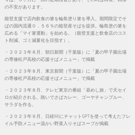
の不安があります。
能登支援で店内飲食の箸を輪島塗り箸を導入。期間限定でそ
ばの国内流通０．５６％の能登産そばを提供。輪島塗の箸を
広める「マイ箸運動」を始める。（能登支援と飲食店のコス
ト削減、ゴミ減量化を目指す）。
・２０２３年８月、朝日新聞（千葉版）に「夏の甲子園出場
の専修松戸高校の応援そばメニュー」で掲載
・２０２３年８月、東京新聞（千葉版）に「夏の甲子園出場
の専修松戸高校の応援そばメニュー」で掲載
・２０２３年８月、テレビ東京の番組「昼めし旅」で天セイ
ロが紹介される。賄いでさばカレー、ゴーヤチャンプルー、
サラダを作る。
・２０２３年９月、日経MJにチャットGPTを使って考えたフレ
イル予防メニュー温かい野菜入りそばスープが掲載