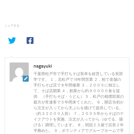
シェアする
nagayuki
千葉県松戸市で手打ちそば長幸を経営している長部
学です。 １，北松戸で18年間営業 ２，柏で老舗の
手打ちそば店で８年間修業 ３，２００５に独立し
て、そば店開業 ４，創業から約９００００食を提
供 （手打ちそば・うどん） ５，松戸の相撲部屋の
親方が常連客で５年間来てくれた。 ６，開店当初か
ら注文が入ってから天ぷらを揚げて提供している。
（約３２０００人前） ７，２００５年からそばのテ
イクアウトを実施、注文が入ってから（ゆでる、揚
げる）調理しています。 ８，弱冠２３歳で店長２年
半務めた。 ９，ボランティアでグループホームで手