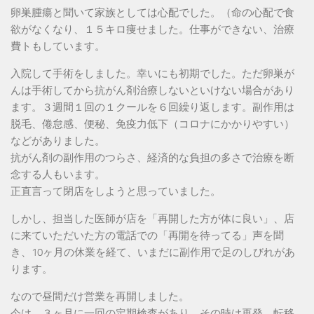
卵巣腫瘍と聞いて家族としては心配でした。（命の心配で食
欲がなくなり、１５キロ痩せました。仕事ができない、治療
費トもしています。
入院して手術をしました。幸いにも初期でした。ただ卵巣が
んは手術してから抗がん剤治療しないといけない場合があり
ます。３週間１回の１クールを６回繰り返します。副作用は
脱毛、倦怠感、便秘、免疫力低下（コロナにかかりやすい）
などがありました。
抗がん剤の副作用のつらさ、経済的な負担の多さで治療を断
念する人もいます。
正直言って閉店をしようと思っていました。
しかし、担当した医師が店を「再開した方が体に良い」、店
に来ていただいた方の電話での「再開を待ってる」声を聞
き、10ヶ月の休業を経て、いまだに副作用で足のしびれがあ
ります。
なので昼間だけ営業を再開しました。
今は、３ヶ月に一回の定期検査があり、その時は再発、転移