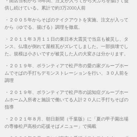
・開店当初から18年間、注文が入ってから天ぷらを揚げて提
供し続けている。累計で約3万2000人前
・２００５年からそばのテイクアウトを実施、注文が入って
から（ゆでる、揚げる）調理を徹底。
・２０１１年３月１１日の東日本大震災で当店も被災し、タ
ンス、仏壇が倒れて屋根瓦がズレてしました。一部損壊でし
た。規模は小さいですが被災した人の大変さは分かります。
・２０１９年、ボランティアで松戸市の愛の家グループホー
ムでそばの手打ちデモンストレーションを行い、３０人前を
調理
・２０１９年、ボランティアで松戸市の認知症グループホー
ムホーム入所者と施設で働いてる人計２０人に手打ちそばの
指導
・２０２１年８月、朝日新聞（千葉版）に「夏の甲子園出場
の専修松戸高校の応援そばメニュー」で掲載