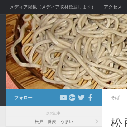
メディア掲載（メディア取材歓迎します）
アクセス
コンテンツへスキップ
お客様の声２
当店の感染症対策について
手打ちそ
送別会プラン
新年会プラン
忘年会プラン
法事
フォロー:
そば
次の記事
松
松戸 蕎麦 うまい