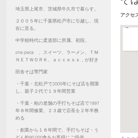
埼玉県上尾市、茨城県牛久市で暮らす。
アクセ
２００５年に千葉県松戸市に引越し、現
在に至る。
中学校時代に柔道部に所属、初段。
one piece 、スイーツ、ラーメン、ＴＭ
ＮＥＴＷＯＲＫ、ａｃｃｅｓｓ，が好き
田舎そば専門家
・千葉・北松戸で2005年にそば店を開業
し、親子２代で１９年間営業
・千葉・柏の老舗の手打ちそば店で1997
年８年間修業。２３歳で店長を２年半務
める
・創業から１８年間で、手打ちそば・う
どん約90,000食をお客様にご提供