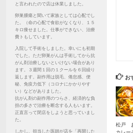
と言われたので店は休業しました。
卵巣腫瘍と聞いて家族としては心配でし
た。（命の心配で食欲がなくなり、１５
キロ痩せました。仕事ができない、治療
費トもしています。
入院して手術をしました。幸いにも初期
でした。ただ卵巣がんは手術してから抗
がん剤治療しないといけない場合があり
ます。３週間１回の１クールを６回繰り
返します。副作用は脱毛、倦怠感、便
お
秘、免疫力低下（コロナにかかりやす
い）などがありました。
抗がん剤の副作用のつらさ、経済的な負
担の多さで治療を断念する人もいます。
正直言って閉店をしようと思っていまし
た。
松戸 
しかし、担当した医師が店を「再開した
カレー