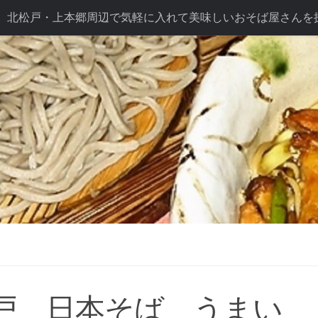
北松戸・上本郷周辺で気軽に入れて美味しいおそば屋さんを
ば長幸こだわり
テイクアウト
ドリンク
七五三プラン
プラン
戸 日本そば うまい