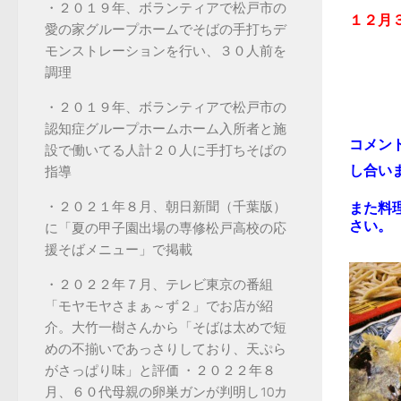
・２０１９年、ボランティアで松戸市の
１２月
愛の家グループホームでそばの手打ちデ
モンストレーションを行い、３０人前を
調理
・２０１９年、ボランティアで松戸市の
認知症グループホームホーム入所者と施
コメン
設で働いてる人計２０人に手打ちそばの
し合い
指導
・２０２１年８月、朝日新聞（千葉版）
また料
さい。
に「夏の甲子園出場の専修松戸高校の応
援そばメニュー」で掲載
・２０２２年７月、テレビ東京の番組
「モヤモヤさまぁ～ず２」でお店が紹
介。大竹一樹さんから「そばは太めで短
めの不揃いであっさりしており、天ぷら
がさっぱり味」と評価 ・２０２２年８
月、６０代母親の卵巣ガンが判明し10カ