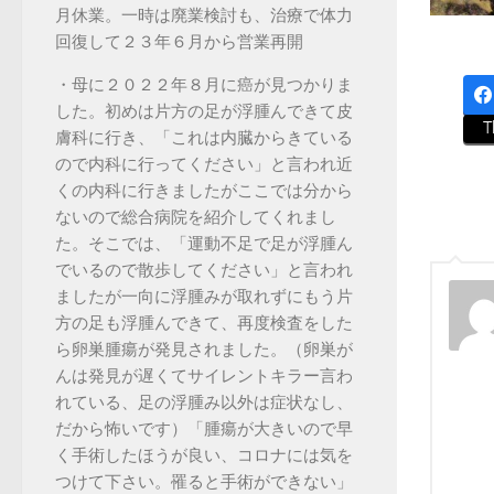
月休業。一時は廃業検討も、治療で体力
回復して２３年６月から営業再開
・母に２０２２年８月に癌が見つかりま
した。初めは片方の足が浮腫んできて皮
T
膚科に行き、「これは内臓からきている
ので内科に行ってください」と言われ近
くの内科に行きましたがここでは分から
ないので総合病院を紹介してくれまし
た。そこでは、「運動不足で足が浮腫ん
でいるので散歩してください」と言われ
ましたが一向に浮腫みが取れずにもう片
方の足も浮腫んできて、再度検査をした
ら卵巣腫瘍が発見されました。（卵巣が
んは発見が遅くてサイレントキラー言わ
れている、足の浮腫み以外は症状なし、
だから怖いです）「腫瘍が大きいので早
く手術したほうが良い、コロナには気を
つけて下さい。罹ると手術ができない」