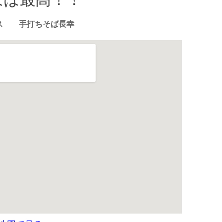
ス 手打ちそば長幸