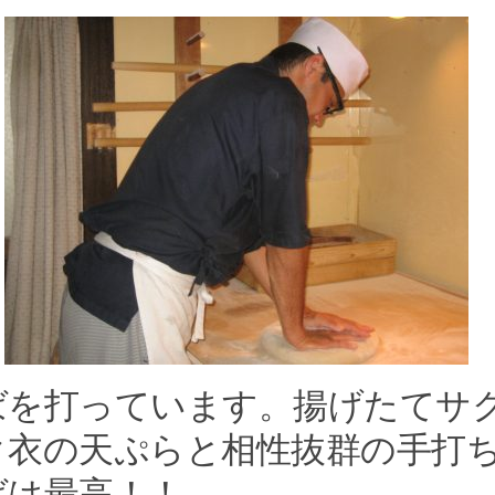
ばを打っています。揚げたてサ
ク衣の天ぷらと相性抜群の手打
ばは最高！！