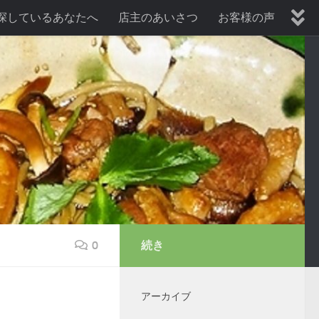
探しているあなたへ
店主のあいさつ
お客様の声
暑気払い、納涼会プラン
歓送迎会プラン
0
続き
アーカイブ