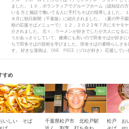
ました。 １０，ボランティアでグループホーム（認知症の
いる 方と施設で働いてる人に手打ちそばの指導しました。 
８月に朝日新聞（千葉版）に紹介されました。 （夏の甲子
校の応援そばメニューで） １２，２０２２年７月にモヤモ
介されました。 元々、ラーメンが好きでしたが大人になる
うがあっさりしていて、健康にも良いので田舎そばが好きに
ちで田舎そばの技術を学びました。田舎そばの素晴らしさを
す。 好きな漫画は、ONE PIECE（ゾロが好き） 応援して
すすめ
0
0
おいしい そば
千葉県松戸市 北松戸駅
松戸 お
そば
近く 割烹 打ち合わ
そば せ