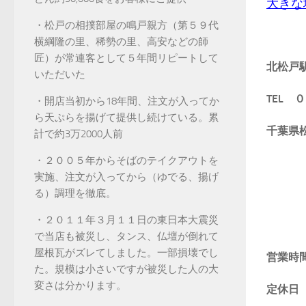
大きな
・松戸の相撲部屋の鳴戸親方（第５９代
横綱隆の里、稀勢の里、高安などの師
匠）が常連客として５年間リピートして
北松戸
いただいた
TEL
・開店当初から18年間、注文が入ってか
ら天ぷらを揚げて提供し続けている。累
千葉県
計で約3万2000人前
・２００５年からそばのテイクアウトを
実施、注文が入ってから（ゆでる、揚げ
る）調理を徹底。
・２０１１年３月１１日の東日本大震災
で当店も被災し、タンス、仏壇が倒れて
屋根瓦がズレてしました。一部損壊でし
営業
た。規模は小さいですが被災した人の大
変さは分かります。
定休