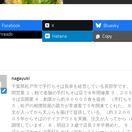
Facebook
X
Bluesky
hreads
Hatena
Copy
nagayuki
千葉県松戸市で手打ちそば長幸を経営している長部学です。 
間営業 ２，柏で老舗の手打ちそば店で８年間修業 ３，２０
そば店開業 ４，創業から約９００００食を提供 （手打ち
５，松戸の相撲部屋の親方が常連客で５年間来てくれた。 
文が入ってから天ぷらを揚げて提供している。（約３２００
０５年からそばのテイクアウトを実施、注文が入ってから（
調理しています。 ８，弱冠２３歳で店長２年半務めた。 ９
グループホームで手打ちそば（デモンストレーション）して