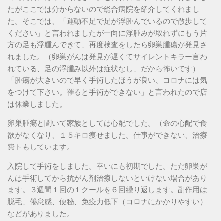
たがここでは分からないので総合病院を紹介してくれまし
た。そこでは、「運動不足で足が浮腫んでいるので散歩して
ください」と言われましたが一向に浮腫みが取れずにもう片
方の足も浮腫んできて、再度検査をしたら卵巣腫瘍が発見さ
れました。（卵巣がんは発見が遅くてサイレントキラー言わ
れている、足の浮腫み以外は症状なし、だから怖いです）
「腫瘍が大きいので早く手術したほうが良い、コロナには気
をつけて下さい。罹ると手術ができない」と言われたので店
は休業しました。
卵巣腫瘍と聞いて家族としては心配でした。（命の心配で食
欲がなくなり、１５キロ痩せました。仕事ができない、治療
費トもしています。
入院して手術をしました。幸いにも初期でした。ただ卵巣が
んは手術してから抗がん剤治療しないといけない場合があり
ます。３週間１回の１クールを６回繰り返します。副作用は
脱毛、倦怠感、便秘、免疫力低下（コロナにかかりやすい）
などがありました。