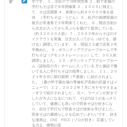
学です。 １，北松戸で18年間営業 ２，柏で老舗の
手打ちそば店で８年間修業 ３，２００５に独立し
て、そば店開業 ４，創業から約９００００食を提
供 （手打ちそば・うどん） ５，松戸の相撲部屋の
親方が常連客で５年間来てくれた。 ６，開店当初か
ら注文が入ってから天ぷらを揚げて提供している。
（約３２０００人前） ７，２００５年からそばのテ
イクアウトを実施、注文が入ってから（ゆでる、揚
げる）調理しています。 ８，弱冠２３歳で店長２年
半務めた。 ９，ボランティアでグループホームで手
打ちそば（デモンストレーション）して、３０人前
調理しました。 １０，ボランティアでグループホー
ム（認知症の方）ホームに入っている 方と施設で働
いてる人に手打ちそばの指導しました。 １１，２０
２１年８月に朝日新聞（千葉版）に紹介されまし
た。 （夏の甲子園出場の専修松戸高校の応援そばメ
ニューで） １２，２０２２年７月にモヤモヤさまぁ
～ず２で紹介されました。 元々、ラーメンが好きで
したが大人になるにつれて、そばのほうがあっさり
していて、健康にも良いので田舎そばが好きにな
り、自分で手打ちで田舎そばの技術を学びました。
田舎そばの素晴らしさを広めていきたいです。 好き
な漫画は、ONE PIECE（ゾロが好き） 応援してい
る力士、稀勢の里