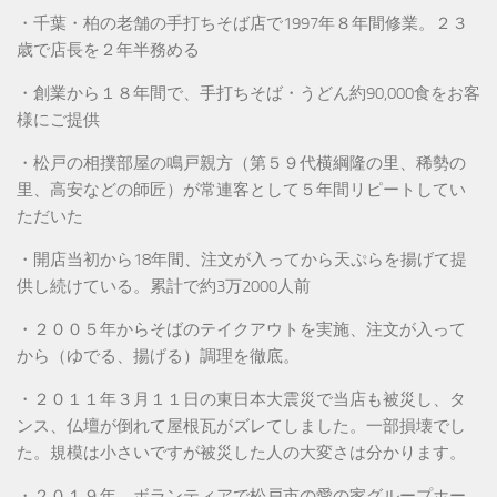
・千葉・柏の老舗の手打ちそば店で1997年８年間修業。２３
歳で店長を２年半務める
・創業から１８年間で、手打ちそば・うどん約90,000食をお客
様にご提供
・松戸の相撲部屋の鳴戸親方（第５９代横綱隆の里、稀勢の
里、高安などの師匠）が常連客として５年間リピートしてい
ただいた
・開店当初から18年間、注文が入ってから天ぷらを揚げて提
供し続けている。累計で約3万2000人前
・２００５年からそばのテイクアウトを実施、注文が入って
から（ゆでる、揚げる）調理を徹底。
・２０１１年３月１１日の東日本大震災で当店も被災し、タ
ンス、仏壇が倒れて屋根瓦がズレてしました。一部損壊でし
た。規模は小さいですが被災した人の大変さは分かります。
・２０１９年、ボランティアで松戸市の愛の家グループホー