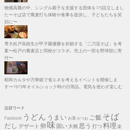
物価高騰の中、シングル親子を支援する団体を7/5設立しまし
た〜そば店で蕎麦打ち体験や食事を提供し、子どもたちを笑
顔に〜
専大松戸高校生が甲子園優勝を祈願する「二刀流そば」を考
案〜松戸の蕎麦店と同校がコラボ。売上の一部を野球部に寄
付〜
昭和カルタや万華鏡で省エネを考えるイベントを開催しま
す〜1973年オイルショック時の日用品。電気を使わず楽しむ
注目ワード
そば
うどん
うまい
ご飯
Facebook
お茶
かつお
味
だし
料理
思う
卵
固い
デザート
大根
打つ
楽