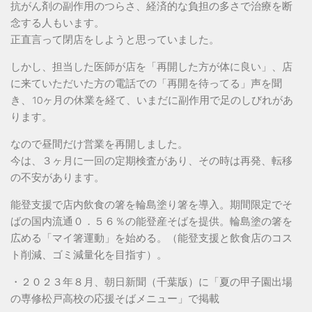
抗がん剤の副作用のつらさ、経済的な負担の多さで治療を断
念する人もいます。
正直言って閉店をしようと思っていました。
しかし、担当した医師が店を「再開した方が体に良い」、店
に来ていただいた方の電話での「再開を待ってる」声を聞
き、10ヶ月の休業を経て、いまだに副作用で足のしびれがあ
ります。
なので昼間だけ営業を再開しました。
今は、３ヶ月に一回の定期検査があり、その時は再発、転移
の不安があります。
能登支援で店内飲食の箸を輪島塗り箸を導入。期間限定でそ
ばの国内流通０．５６％の能登産そばを提供。輪島塗の箸を
広める「マイ箸運動」を始める。（能登支援と飲食店のコス
ト削減、ゴミ減量化を目指す）。
・２０２３年８月、朝日新聞（千葉版）に「夏の甲子園出場
の専修松戸高校の応援そばメニュー」で掲載