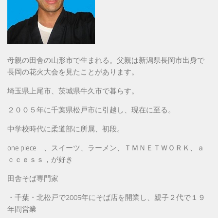
母親の田舎の山形市で生まれる。父親は新潟県長岡市出身で
長岡の花火大会を見たことがあります。
埼玉県上尾市、茨城県牛久市で暮らす。
２００５年に千葉県松戸市に引越し、現在に至る。
中学校時代に柔道部に所属、初段。
one piece 、スイーツ、ラーメン、ＴＭＮＥＴＷＯＲＫ、ａ
ｃｃｅｓｓ，が好き
田舎そば専門家
・千葉・北松戸で2005年にそば店を開業し、親子２代で１９
年間営業