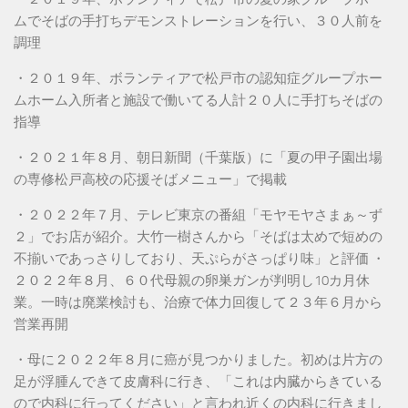
ムでそばの手打ちデモンストレーションを行い、３０人前を
調理
・２０１９年、ボランティアで松戸市の認知症グループホー
ムホーム入所者と施設で働いてる人計２０人に手打ちそばの
指導
・２０２１年８月、朝日新聞（千葉版）に「夏の甲子園出場
の専修松戸高校の応援そばメニュー」で掲載
・２０２２年７月、テレビ東京の番組「モヤモヤさまぁ～ず
２」でお店が紹介。大竹一樹さんから「そばは太めで短めの
不揃いであっさりしており、天ぷらがさっぱり味」と評価 ・
２０２２年８月、６０代母親の卵巣ガンが判明し10カ月休
業。一時は廃業検討も、治療で体力回復して２３年６月から
営業再開
・母に２０２２年８月に癌が見つかりました。初めは片方の
足が浮腫んできて皮膚科に行き、「これは内臓からきている
ので内科に行ってください」と言われ近くの内科に行きまし