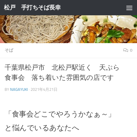
松戸 手打ちそば長幸
コンテンツへスキップ
そば
0
千葉県松戸市 北松戸駅近く 天ぷら
食事会 落ち着いた雰囲気の店です
BY
NAGAYUKI
·
2021年4月21日
「食事会どこでやろうかなぁ～」
と悩んでいるあなたへ