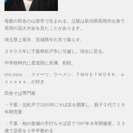
母親の田舎の山形市で生まれる。父親は新潟県長岡市出身で
長岡の花火大会を見たことがあります。
埼玉県上尾市、茨城県牛久市で暮らす。
２００５年に千葉県松戸市に引越し、現在に至る。
中学校時代に柔道部に所属、初段。
one piece 、スイーツ、ラーメン、ＴＭＮＥＴＷＯＲＫ、ａ
ｃｃｅｓｓ，が好き
田舎そば専門家
・千葉・北松戸で2005年にそば店を開業し、親子２代で１９
年間営業
・千葉・柏の老舗の手打ちそば店で1997年８年間修業。２３
歳で店長を２年半務める