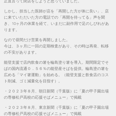
正直言って閉店をしようと思っていました。
しかし、担当した医師が店を「再開した方が体に良い」、店
に来ていただいた方の電話での「再開を待ってる」声を聞
き、10ヶ月の休業を経て、いまだに副作用で足のしびれがあ
ります。
なので昼間だけ営業を再開しました。
今は、３ヶ月に一回の定期検査があり、その時は再発、転移
の不安があります。
能登支援で店内飲食の箸を輪島塗り箸を導入。期間限定でそ
ばの国内流通０．５６％の能登産そばを提供。輪島塗の箸を
広める「マイ箸運動」を始める。（能登支援と飲食店のコス
ト削減、ゴミ減量化を目指す）。
・２０２３年８月、朝日新聞（千葉版）に「夏の甲子園出場
の専修松戸高校の応援そばメニュー」で掲載
・２０２３年８月、東京新聞（千葉版）に「夏の甲子園出場
の専修松戸高校の応援そばメニュー」で掲載