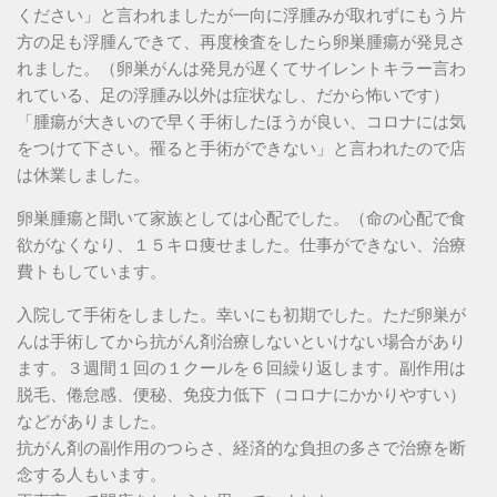
ください」と言われましたが一向に浮腫みが取れずにもう片
方の足も浮腫んできて、再度検査をしたら卵巣腫瘍が発見さ
れました。（卵巣がんは発見が遅くてサイレントキラー言わ
れている、足の浮腫み以外は症状なし、だから怖いです）
「腫瘍が大きいので早く手術したほうが良い、コロナには気
をつけて下さい。罹ると手術ができない」と言われたので店
は休業しました。
卵巣腫瘍と聞いて家族としては心配でした。（命の心配で食
欲がなくなり、１５キロ痩せました。仕事ができない、治療
費トもしています。
入院して手術をしました。幸いにも初期でした。ただ卵巣が
んは手術してから抗がん剤治療しないといけない場合があり
ます。３週間１回の１クールを６回繰り返します。副作用は
脱毛、倦怠感、便秘、免疫力低下（コロナにかかりやすい）
などがありました。
抗がん剤の副作用のつらさ、経済的な負担の多さで治療を断
念する人もいます。