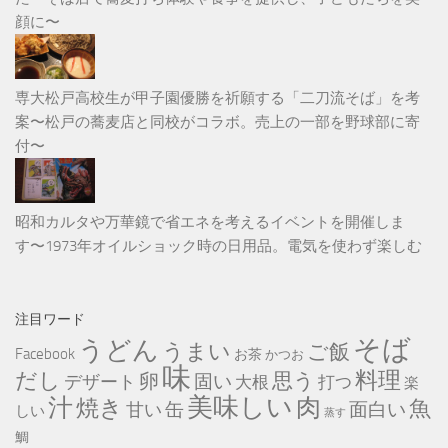
顔に〜
専大松戸高校生が甲子園優勝を祈願する「二刀流そば」を考
案〜松戸の蕎麦店と同校がコラボ。売上の一部を野球部に寄
付〜
昭和カルタや万華鏡で省エネを考えるイベントを開催しま
す〜1973年オイルショック時の日用品。電気を使わず楽しむ
注目ワード
そば
うどん
うまい
ご飯
Facebook
お茶
かつお
味
だし
料理
思う
卵
固い
デザート
大根
打つ
楽
美味しい
汁
肉
焼き
魚
缶
甘い
面白い
しい
蒸す
鯛