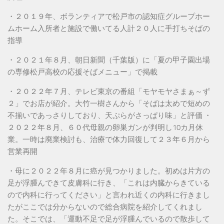
・２０１９年、ボランティアで松戸市の認知症グループホー
ムホーム入所者と施設で働いてる人計２０人に手打ちそばの
指導
・２０２１年８月、朝日新聞（千葉版）に「夏の甲子園出場
の専修松戸高校の応援そばメニュー」で掲載
・２０２２年７月、テレビ東京の番組「モヤモヤさまぁ～ず
２」でお店が紹介。大竹一樹さんから「そばは太めで短めの
不揃いであっさりしており、天ぷらがさっぱり味」と評価 ・
２０２２年８月、６０代母親の卵巣ガンが判明し10カ月休
業。一時は廃業検討も、治療で体力回復して２３年６月から
営業再開
・母に２０２２年８月に癌が見つかりました。初めは片方の
足が浮腫んできて皮膚科に行き、「これは内臓からきている
ので内科に行ってください」と言われ近くの内科に行きまし
たがここでは分からないので総合病院を紹介してくれまし
た。そこでは、「運動不足で足が浮腫んでいるので散歩して