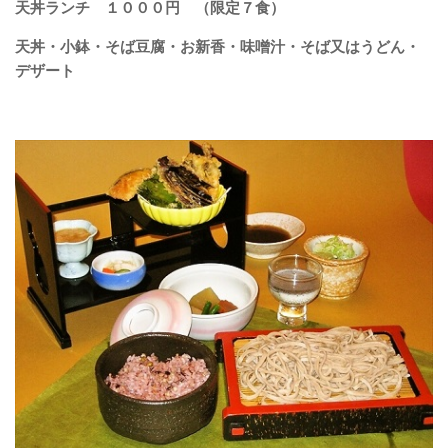
天丼ランチ １０００円 （限定７食）
天丼・小鉢・そば豆腐・お新香・味噌汁・そば又はうどん・
デザート