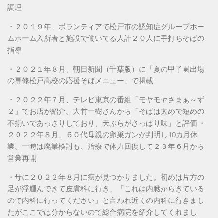
調理
・２０１９年、ボランティアで松戸市の認知症グループホー
ムホーム入所者と施設で働いてる人計２０人に手打ちそばの
指導
・２０２１年８月、朝日新聞（千葉版）に「夏の甲子園出場
の専修松戸高校の応援そばメニュー」で掲載
・２０２２年７月、テレビ東京の番組「モヤモヤさまぁ～ず
２」でお店が紹介。大竹一樹さんから「そばは太めで短めの
不揃いであっさりしており、天ぷらがさっぱり味」と評価 ・
２０２２年８月、６０代母親の卵巣ガンが判明し10カ月休
業。一時は廃業検討も、治療で体力回復して２３年６月から
営業再開
・母に２０２２年８月に癌が見つかりました。初めは片方の
足が浮腫んできて皮膚科に行き、「これは内臓からきている
ので内科に行ってください」と言われ近くの内科に行きまし
たがここでは分からないので総合病院を紹介してくれまし