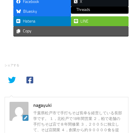
Facebook
X
Threads
Bluesky
Hatena
LINE
Copy
シェアする
nagayuki
千葉県松戸市で手打ちそば長幸を経営している長部
学です。 １，北松戸で18年間営業 ２，柏で老舗の
手打ちそば店で８年間修業 ３，２００５に独立し
て、そば店開業 ４，創業から約９００００食を提