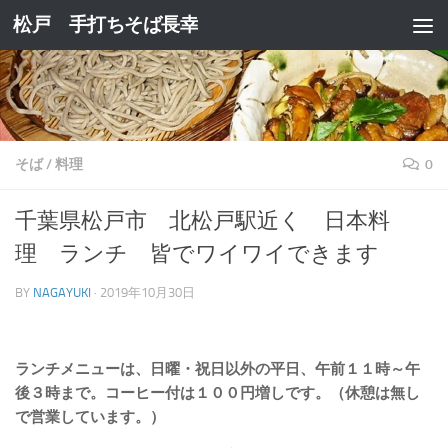
松戸 手打ちそば長幸
コンテンツへスキップ
そば
/
料理
0
千葉県松戸市 北松戸駅近く 日本料
理 ランチ 皆でワイワイできます
BY
NAGAYUKI
·
2019年10月30日
ランチメニューは、日曜・祝日以外の平日、午前１１時～午
後３時まで。コーヒー付は１００円増しです。（休憩は無し
で営業しています。）