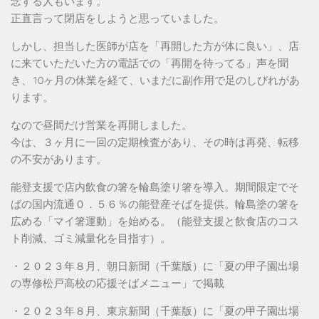
念する人もいます。
正直言って閉店をしようと思っていました。
しかし、担当した医師が店を「再開した方が体に良い」、店
に来ていただいた方の電話での「再開を待ってる」声を聞
き、10ヶ月の休業を経て、いまだに副作用で足のしびれがあ
ります。
なので昼間だけ営業を再開しました。
今は、３ヶ月に一回の定期検査があり、その時は再発、転移
の不安があります。
能登支援で店内飲食の箸を輪島塗り箸を導入。期間限定でそ
ばの国内流通０．５６％の能登産そばを提供。輪島塗の箸を
広める「マイ箸運動」を始める。（能登支援と飲食店のコス
ト削減、ゴミ減量化を目指す）。
・２０２３年８月、朝日新聞（千葉版）に「夏の甲子園出場
の専修松戸高校の応援そばメニュー」で掲載
・２０２３年８月、東京新聞（千葉版）に「夏の甲子園出場