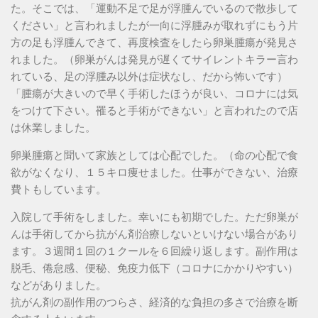
た。そこでは、「運動不足で足が浮腫んでいるので散歩して
ください」と言われましたが一向に浮腫みが取れずにもう片
方の足も浮腫んできて、再度検査をしたら卵巣腫瘍が発見さ
れました。（卵巣がんは発見が遅くてサイレントキラー言わ
れている、足の浮腫み以外は症状なし、だから怖いです）
「腫瘍が大きいので早く手術したほうが良い、コロナには気
をつけて下さい。罹ると手術ができない」と言われたので店
は休業しました。
卵巣腫瘍と聞いて家族としては心配でした。（命の心配で食
欲がなくなり、１５キロ痩せました。仕事ができない、治療
費トもしています。
入院して手術をしました。幸いにも初期でした。ただ卵巣が
んは手術してから抗がん剤治療しないといけない場合があり
ます。３週間１回の１クールを６回繰り返します。副作用は
脱毛、倦怠感、便秘、免疫力低下（コロナにかかりやすい）
などがありました。
抗がん剤の副作用のつらさ、経済的な負担の多さで治療を断