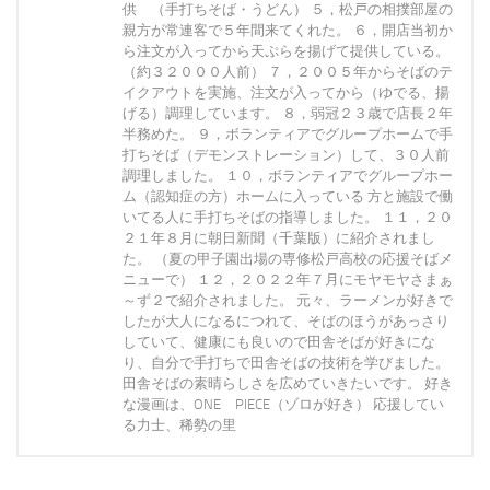
供 （手打ちそば・うどん） ５，松戸の相撲部屋の
親方が常連客で５年間来てくれた。 ６，開店当初か
ら注文が入ってから天ぷらを揚げて提供している。
（約３２０００人前） ７，２００５年からそばのテ
イクアウトを実施、注文が入ってから（ゆでる、揚
げる）調理しています。 ８，弱冠２３歳で店長２年
半務めた。 ９，ボランティアでグループホームで手
打ちそば（デモンストレーション）して、３０人前
調理しました。 １０，ボランティアでグループホー
ム（認知症の方）ホームに入っている 方と施設で働
いてる人に手打ちそばの指導しました。 １１，２０
２１年８月に朝日新聞（千葉版）に紹介されまし
た。 （夏の甲子園出場の専修松戸高校の応援そばメ
ニューで） １２，２０２２年７月にモヤモヤさまぁ
～ず２で紹介されました。 元々、ラーメンが好きで
したが大人になるにつれて、そばのほうがあっさり
していて、健康にも良いので田舎そばが好きにな
り、自分で手打ちで田舎そばの技術を学びました。
田舎そばの素晴らしさを広めていきたいです。 好き
な漫画は、ONE PIECE（ゾロが好き） 応援してい
る力士、稀勢の里