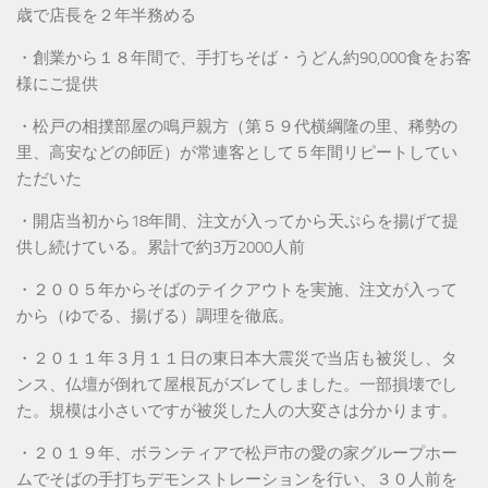
歳で店長を２年半務める
・創業から１８年間で、手打ちそば・うどん約90,000食をお客
様にご提供
・松戸の相撲部屋の鳴戸親方（第５９代横綱隆の里、稀勢の
里、高安などの師匠）が常連客として５年間リピートしてい
ただいた
・開店当初から18年間、注文が入ってから天ぷらを揚げて提
供し続けている。累計で約3万2000人前
・２００５年からそばのテイクアウトを実施、注文が入って
から（ゆでる、揚げる）調理を徹底。
・２０１１年３月１１日の東日本大震災で当店も被災し、タ
ンス、仏壇が倒れて屋根瓦がズレてしました。一部損壊でし
た。規模は小さいですが被災した人の大変さは分かります。
・２０１９年、ボランティアで松戸市の愛の家グループホー
ムでそばの手打ちデモンストレーションを行い、３０人前を