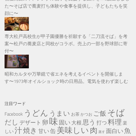
た〜そば店で蕎麦打ち体験や食事を提供し、子どもたちを笑
顔に〜
専大松戸高校生が甲子園優勝を祈願する「二刀流そば」を考
案〜松戸の蕎麦店と同校がコラボ。売上の一部を野球部に寄
付〜
昭和カルタや万華鏡で省エネを考えるイベントを開催しま
す〜1973年オイルショック時の日用品。電気を使わず楽しむ
注目ワード
そば
うどん
うまい
ご飯
Facebook
お茶
かつお
味
だし
料理
思う
卵
固い
デザート
大根
打つ
楽
美味しい
汁
肉
焼き
魚
缶
甘い
面白い
しい
蒸す