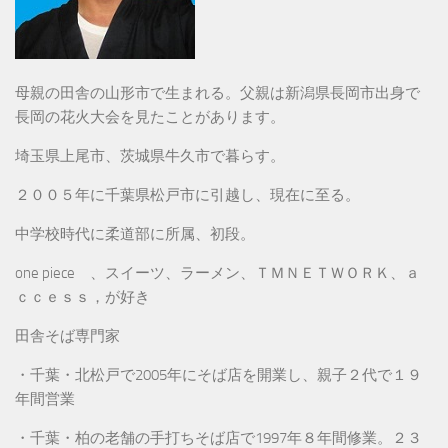
母親の田舎の山形市で生まれる。父親は新潟県長岡市出身で
長岡の花火大会を見たことがあります。
埼玉県上尾市、茨城県牛久市で暮らす。
２００５年に千葉県松戸市に引越し、現在に至る。
中学校時代に柔道部に所属、初段。
one piece 、スイーツ、ラーメン、ＴＭＮＥＴＷＯＲＫ、ａ
ｃｃｅｓｓ，が好き
田舎そば専門家
・千葉・北松戸で2005年にそば店を開業し、親子２代で１９
年間営業
・千葉・柏の老舗の手打ちそば店で1997年８年間修業。２３