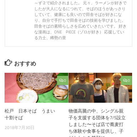
～ず２で紹介されました。 元々、ラーメンが好きで
したが大人になるにつれて、そばのほうがあっさり
していて、健康にも良いので田舎そばが好きにな
り、自分で手打ちで田舎そばの技術を学びました。
田舎そばの素晴らしさを広めていきたいです。 好き
な漫画は、ONE PIECE（ゾロが好き） 応援してい
る力士、稀勢の里
おすすめ
0
0
松戸 日本そば うまい
物価高騰の中、シングル親
十割そば
子を支援する団体を7/5設立
しました〜そば店で蕎麦打
2018年7月30日
ち体験や食事を提供し、子