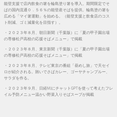
能登支援で店内飲食の箸を輪島塗り箸を導入。期間限定でそ
ばの国内流通０．５６％の能登産そばを提供。輪島塗の箸を
広める「マイ箸運動」を始める。（能登支援と飲食店のコス
ト削減、ゴミ減量化を目指す）。
・２０２３年８月、朝日新聞（千葉版）に「夏の甲子園出場
の専修松戸高校の応援そばメニュー」で掲載
・２０２３年８月、東京新聞（千葉版）に「夏の甲子園出場
の専修松戸高校の応援そばメニュー」で掲載
・２０２３年８月、テレビ東京の番組「昼めし旅」で天セイ
ロが紹介される。賄いでさばカレー、ゴーヤチャンプルー、
サラダを作る。
・２０２３年９月、日経MJにチャットGPTを使って考えたフレ
イル予防メニュー温かい野菜入りそばスープが掲載