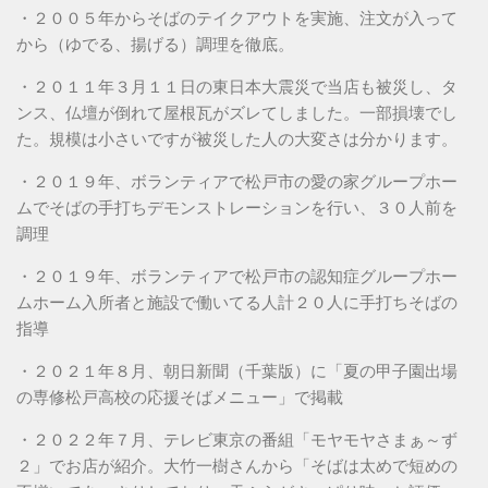
・２００５年からそばのテイクアウトを実施、注文が入って
から（ゆでる、揚げる）調理を徹底。
・２０１１年３月１１日の東日本大震災で当店も被災し、タ
ンス、仏壇が倒れて屋根瓦がズレてしました。一部損壊でし
た。規模は小さいですが被災した人の大変さは分かります。
・２０１９年、ボランティアで松戸市の愛の家グループホー
ムでそばの手打ちデモンストレーションを行い、３０人前を
調理
・２０１９年、ボランティアで松戸市の認知症グループホー
ムホーム入所者と施設で働いてる人計２０人に手打ちそばの
指導
・２０２１年８月、朝日新聞（千葉版）に「夏の甲子園出場
の専修松戸高校の応援そばメニュー」で掲載
・２０２２年７月、テレビ東京の番組「モヤモヤさまぁ～ず
２」でお店が紹介。大竹一樹さんから「そばは太めで短めの