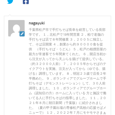
nagayuki
千葉県松戸市で手打ちそば長幸を経営している長部
学です。 １，北松戸で18年間営業 ２，柏で老舗の
手打ちそば店で８年間修業 ３，２００５に独立し
て、そば店開業 ４，創業から約９００００食を提
供 （手打ちそば・うどん） ５，松戸の相撲部屋の
親方が常連客で５年間来てくれた。 ６，開店当初か
ら注文が入ってから天ぷらを揚げて提供している。
（約３２０００人前） ７，２００５年からそばのテ
イクアウトを実施、注文が入ってから（ゆでる、揚
げる）調理しています。 ８，弱冠２３歳で店長２年
半務めた。 ９，ボランティアでグループホームで手
打ちそば（デモンストレーション）して、３０人前
調理しました。 １０，ボランティアでグループホー
ム（認知症の方）ホームに入っている 方と施設で働
いてる人に手打ちそばの指導しました。 １１，２０
２１年８月に朝日新聞（千葉版）に紹介されまし
た。 （夏の甲子園出場の専修松戸高校の応援そばメ
ニューで） １２，２０２２年７月にモヤモヤさまぁ