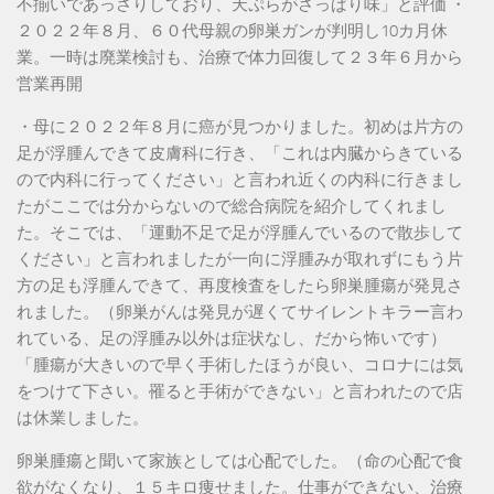
不揃いであっさりしており、天ぷらがさっぱり味」と評価 ・
２０２２年８月、６０代母親の卵巣ガンが判明し10カ月休
業。一時は廃業検討も、治療で体力回復して２３年６月から
営業再開
・母に２０２２年８月に癌が見つかりました。初めは片方の
足が浮腫んできて皮膚科に行き、「これは内臓からきている
ので内科に行ってください」と言われ近くの内科に行きまし
たがここでは分からないので総合病院を紹介してくれまし
た。そこでは、「運動不足で足が浮腫んでいるので散歩して
ください」と言われましたが一向に浮腫みが取れずにもう片
方の足も浮腫んできて、再度検査をしたら卵巣腫瘍が発見さ
れました。（卵巣がんは発見が遅くてサイレントキラー言わ
れている、足の浮腫み以外は症状なし、だから怖いです）
「腫瘍が大きいので早く手術したほうが良い、コロナには気
をつけて下さい。罹ると手術ができない」と言われたので店
は休業しました。
卵巣腫瘍と聞いて家族としては心配でした。（命の心配で食
欲がなくなり、１５キロ痩せました。仕事ができない、治療