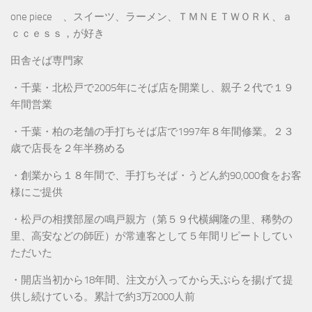
one piece 、スイーツ、ラーメン、ＴＭＮＥＴＷＯＲＫ、ａ
ｃｃｅｓｓ，が好き
田舎そば専門家
・千葉・北松戸で2005年にそば店を開業し、親子２代で１９
年間営業
・千葉・柏の老舗の手打ちそば店で1997年８年間修業。２３
歳で店長を２年半務める
・創業から１８年間で、手打ちそば・うどん約90,000食をお客
様にご提供
・松戸の相撲部屋の鳴戸親方（第５９代横綱隆の里、稀勢の
里、高安などの師匠）が常連客として５年間リピートしてい
ただいた
・開店当初から18年間、注文が入ってから天ぷらを揚げて提
供し続けている。累計で約3万2000人前