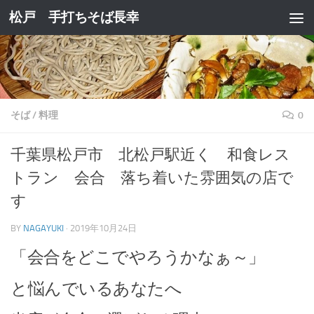
松戸 手打ちそば長幸
コンテンツへスキップ
そば
/
料理
0
千葉県松戸市 北松戸駅近く 和食レス
トラン 会合 落ち着いた雰囲気の店で
す
BY
NAGAYUKI
·
2019年10月24日
「会合をどこでやろうかなぁ～」
と悩んでいるあなたへ