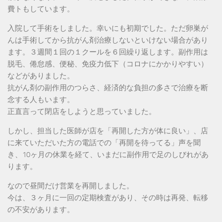
費トもしています。
入院して手術をしました。幸いにも初期でした。ただ卵巣が
んは手術してから抗がん剤治療しないといけない場合があり
ます。３週間１回の１クールを６回繰り返します。副作用は
脱毛、倦怠感、便秘、免疫力低下（コロナにかかりやすい）
などがありました。
抗がん剤の副作用のつらさ、経済的な負担の多さで治療を断
念する人もいます。
正直言って閉店をしようと思っていました。
しかし、担当した医師が店を「再開した方が体に良い」、店
に来ていただいた方の電話での「再開を待ってる」声を聞
き、10ヶ月の休業を経て、いまだに副作用で足のしびれがあ
ります。
なので昼間だけ営業を再開しました。
今は、３ヶ月に一回の定期検査があり、その時は再発、転移
の不安があります。