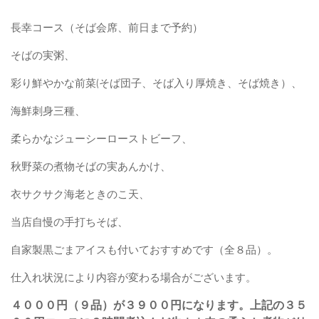
長幸コース（そば会席、前日まで予約）
そばの実粥、
彩り鮮やかな前菜(そば団子、そば入り厚焼き、そば焼き）、
海鮮刺身三種、
柔らかなジューシーローストビーフ、
秋野菜の煮物そばの実あんかけ、
衣サクサク海老ときのこ天、
当店自慢の手打ちそば、
自家製黒ごまアイスも付いておすすめです（全８品）。
仕入れ状況により内容が変わる場合がございます。
４０００円（９品）が３９００円になります。上記の３５