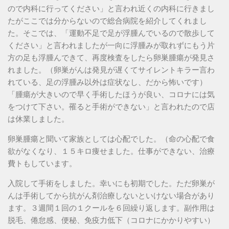
ので内科に行ってください」と言われ近くの内科に行きまし
たがここでは分からないので総合病院を紹介してくれまし
た。そこでは、「運動不足で足が浮腫んでいるので散歩して
ください」と言われましたが一向に浮腫みが取れずにもう片
方の足も浮腫んできて、再度検査をしたら卵巣腫瘍が発見さ
れました。（卵巣がんは発見が遅くてサイレントキラー言わ
れている、足の浮腫み以外は症状なし、だから怖いです）
「腫瘍が大きいので早く手術したほうが良い、コロナには気
をつけて下さい。罹ると手術ができない」と言われたので店
は休業しました。
卵巣腫瘍と聞いて家族としては心配でした。（命の心配で食
欲がなくなり、１５キロ痩せました。仕事ができない、治療
費トもしています。
入院して手術をしました。幸いにも初期でした。ただ卵巣が
んは手術してから抗がん剤治療しないといけない場合があり
ます。３週間１回の１クールを６回繰り返します。副作用は
脱毛、倦怠感、便秘、免疫力低下（コロナにかかりやすい）