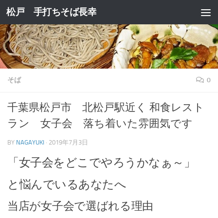
松戸 手打ちそば長幸
コンテンツへスキップ
そば
0
千葉県松戸市 北松戸駅近く 和食レスト
ラン 女子会 落ち着いた雰囲気です
BY
NAGAYUKI
·
2019年7月3日
「女子会をどこでやろうかなぁ～」
と悩んでいるあなたへ
当店が女子会で選ばれる理由