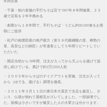
年間営業
・千葉・柏の老舗の手打ちそば店で1997年８年間修業。２３
歳で店長を２年半務める
・創業から１８年間で、手打ちそば・うどん約90,000食をお客
様にご提供
・松戸の相撲部屋の鳴戸親方（第５９代横綱隆の里、稀勢の
里、高安などの師匠）が常連客として５年間リピートしてい
ただいた
・開店当初から18年間、注文が入ってから天ぷらを揚げて提
供し続けている。累計で約3万2000人前
・２００５年からそばのテイクアウトを実施、注文が入って
から（ゆでる、揚げる）調理を徹底。
・２０１１年３月１１日の東日本大震災で当店も被災し、タ
ンス、仏壇が倒れて屋根瓦がズレてしました。一部損壊でし
た。規模は小さいですが被災した人の大変さは分かります。