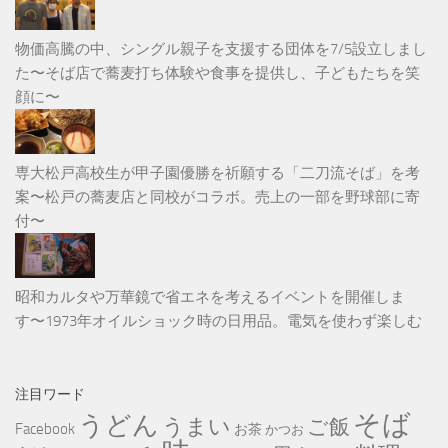
物価高騰の中、シングル親子を支援する団体を7/5設立しまし
た〜そば店で蕎麦打ち体験や食事を提供し、子どもたちを笑
顔に〜
専大松戸高校生が甲子園優勝を祈願する「二刀流そば」を考
案〜松戸の蕎麦店と同校がコラボ。売上の一部を野球部に寄
付〜
昭和カルタや万華鏡で省エネを考えるイベントを開催しま
す〜1973年オイルショック時の日用品。電気を使わず楽しむ
注目ワード
そば
うどん
うまい
ご飯
Facebook
お茶
かつお