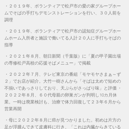
・２０１９年、ボランティアで松戸市の愛の家グループホー
ムでそばの手打ちデモンストレーションを行い、３０人前を
調理
・２０１９年、ボランティアで松戸市の認知症グループホー
ムホーム入所者と施設で働いてる人計２０人に手打ちそばの
指導
・２０２１年８月、朝日新聞（千葉版）に「夏の甲子園出場
の専修松戸高校の応援そばメニュー」で掲載
・２０２２年７月、テレビ東京の番組「モヤモヤさまぁ～ず
２」でお店が紹介。大竹一樹さんから「そばは太めで短めの
不揃いであっさりしており、天ぷらがさっぱり味」と評価 ・
２０２２年８月、６０代母親の卵巣ガンが判明し10カ月休
業。一時は廃業検討も、治療で体力回復して２３年６月から
営業再開
・母に２０２２年８月に癌が見つかりました。初めは片方の
足が浮腫んできて皮膚科に行き、「これは内臓からきている