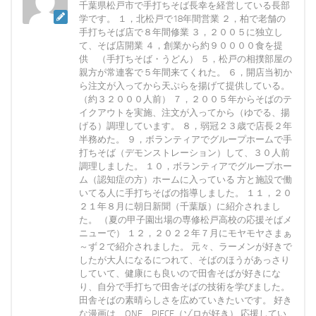
千葉県松戸市で手打ちそば長幸を経営している長部
学です。 １，北松戸で18年間営業 ２，柏で老舗の
手打ちそば店で８年間修業 ３，２００５に独立し
て、そば店開業 ４，創業から約９００００食を提
供 （手打ちそば・うどん） ５，松戸の相撲部屋の
親方が常連客で５年間来てくれた。 ６，開店当初か
ら注文が入ってから天ぷらを揚げて提供している。
（約３２０００人前） ７，２００５年からそばのテ
イクアウトを実施、注文が入ってから（ゆでる、揚
げる）調理しています。 ８，弱冠２３歳で店長２年
半務めた。 ９，ボランティアでグループホームで手
打ちそば（デモンストレーション）して、３０人前
調理しました。 １０，ボランティアでグループホー
ム（認知症の方）ホームに入っている 方と施設で働
いてる人に手打ちそばの指導しました。 １１，２０
２１年８月に朝日新聞（千葉版）に紹介されまし
た。 （夏の甲子園出場の専修松戸高校の応援そばメ
ニューで） １２，２０２２年７月にモヤモヤさまぁ
～ず２で紹介されました。 元々、ラーメンが好きで
したが大人になるにつれて、そばのほうがあっさり
していて、健康にも良いので田舎そばが好きにな
り、自分で手打ちで田舎そばの技術を学びました。
田舎そばの素晴らしさを広めていきたいです。 好き
な漫画は、ONE PIECE（ゾロが好き） 応援してい