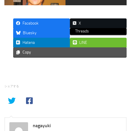
Facebook
X
Threads
Bluesky
Hatena
LINE
Copy
シェアする
nagayuki