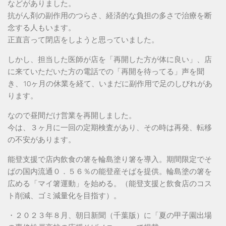
などがありました。
抗がん剤の副作用のつらさ、経済的な負担の多さで治療を断
念する人もいます。
正直言って閉店をしようと思っていました。
しかし、担当した医師が店を「再開した方が体に良い」、店
に来ていただいた方の電話での「再開を待ってる」声を聞
き、10ヶ月の休業を経て、いまだに副作用で足のしびれがあ
ります。
なので昼間だけ営業を再開しました。
今は、３ヶ月に一回の定期検査があり、その時は再発、転移
の不安があります。
能登支援で店内飲食の箸を輪島塗り箸を導入。期間限定でそ
ばの国内流通０．５６％の能登産そばを提供。輪島塗の箸を
広める「マイ箸運動」を始める。（能登支援と飲食店のコス
ト削減、ゴミ減量化を目指す）。
・２０２３年８月、朝日新聞（千葉版）に「夏の甲子園出場