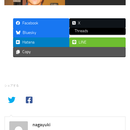
Facebook
X
Threads
Bluesky
Hatena
LINE
Copy
シェアする
nagayuki