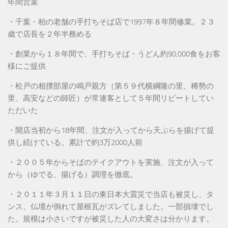
年間営業
・千葉・柏の老舗の手打ちそば店で1997年８年間修業。２３
歳で店長を２年半務める
・創業から１８年間で、手打ちそば・うどん約90,000食をお客
様にご提供
・松戸の相撲部屋の鳴戸親方（第５９代横綱隆の里、稀勢の
里、高安などの師匠）が常連客として５年間リピートしてい
ただいた
・開店当初から18年間、注文が入ってから天ぷらを揚げて提
供し続けている。累計で約3万2000人前
・２００５年からそばのテイクアウトを実施、注文が入って
から（ゆでる、揚げる）調理を徹底。
・２０１１年３月１１日の東日本大震災で当店も被災し、タ
ンス、仏壇が倒れて屋根瓦がズレてしました。一部損壊でし
た。規模は小さいですが被災した人の大変さは分かります。