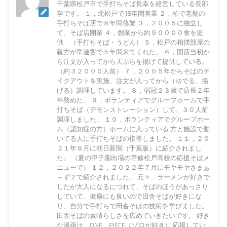
千葉県松戸市で手打ちそば長幸を経営している長部
学です。 １，北松戸で18年間営業 ２，柏で老舗の
手打ちそば店で８年間修業 ３，２００５に独立し
て、そば店開業 ４，創業から約９００００食を提
供 （手打ちそば・うどん） ５，松戸の相撲部屋の
親方が常連客で５年間来てくれた。 ６，開店当初か
ら注文が入ってから天ぷらを揚げて提供している。
（約３２０００人前） ７，２００５年からそばのテ
イクアウトを実施、注文が入ってから（ゆでる、揚
げる）調理しています。 ８，弱冠２３歳で店長２年
半務めた。 ９，ボランティアでグループホームで手
打ちそば（デモンストレーション）して、３０人前
調理しました。 １０，ボランティアでグループホー
ム（認知症の方）ホームに入っている 方と施設で働
いてる人に手打ちそばの指導しました。 １１，２０
２１年８月に朝日新聞（千葉版）に紹介されまし
た。 （夏の甲子園出場の専修松戸高校の応援そばメ
ニューで） １２，２０２２年７月にモヤモヤさまぁ
～ず２で紹介されました。 元々、ラーメンが好きで
したが大人になるにつれて、そばのほうがあっさり
していて、健康にも良いので田舎そばが好きにな
り、自分で手打ちで田舎そばの技術を学びました。
田舎そばの素晴らしさを広めていきたいです。 好き
な漫画は、ONE PIECE（ゾロが好き） 応援してい