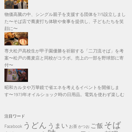
物価高騰の中、シングル親子を支援する団体を7/5設立しまし
た〜そば店で蕎麦打ち体験や食事を提供し、子どもたちを笑
顔に〜
専大松戸高校生が甲子園優勝を祈願する「二刀流そば」を考
案〜松戸の蕎麦店と同校がコラボ。売上の一部を野球部に寄
付〜
昭和カルタや万華鏡で省エネを考えるイベントを開催しま
す〜1973年オイルショック時の日用品。電気を使わず楽しむ
注目ワード
そば
うどん
うまい
ご飯
Facebook
お茶
かつお