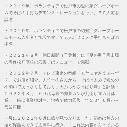
・２０１９年、ボランティアで松戸市の愛の家グループホー
ムでそばの手打ちデモンストレーションを行い、３０人前を
調理
・２０１９年、ボランティアで松戸市の認知症グループホー
ムホーム入所者と施設で働いてる人計２０人に手打ちそばの
指導
・２０２１年８月、朝日新聞（千葉版）に「夏の甲子園出場
の専修松戸高校の応援そばメニュー」で掲載
・２０２２年７月、テレビ東京の番組「モヤモヤさまぁ～ず
２」でお店が紹介。大竹一樹さんから「そばは太めで短めの
不揃いであっさりしており、天ぷらがさっぱり味」と評価 ・
２０２２年８月、６０代母親の卵巣ガンが判明し10カ月休
業。一時は廃業検討も、治療で体力回復して２３年６月から
営業再開
・母に２０２２年８月に癌が見つかりました。初めは片方の
足が浮腫んできて皮膚科に行き、「これは内臓からきている