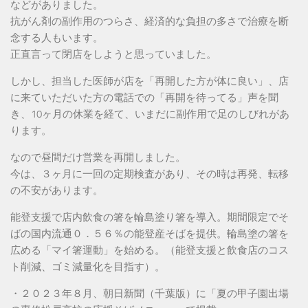
などがありました。
抗がん剤の副作用のつらさ、経済的な負担の多さで治療を断
念する人もいます。
正直言って閉店をしようと思っていました。
しかし、担当した医師が店を「再開した方が体に良い」、店
に来ていただいた方の電話での「再開を待ってる」声を聞
き、10ヶ月の休業を経て、いまだに副作用で足のしびれがあ
ります。
なので昼間だけ営業を再開しました。
今は、３ヶ月に一回の定期検査があり、その時は再発、転移
の不安があります。
能登支援で店内飲食の箸を輪島塗り箸を導入。期間限定でそ
ばの国内流通０．５６％の能登産そばを提供。輪島塗の箸を
広める「マイ箸運動」を始める。（能登支援と飲食店のコス
ト削減、ゴミ減量化を目指す）。
・２０２３年８月、朝日新聞（千葉版）に「夏の甲子園出場