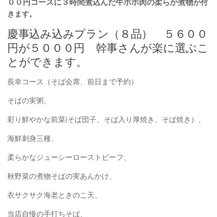
００円コースに３時間煮込んだ牛ホホ肉の柔らか煮物
が付
きます。
慶事込み込みプラン（８品） ５６００
円が５０００円 幹事さんが楽に選ぶこ
とができます。
長幸コース（そば会席、前日まで予約）
そばの実粥、
彩り鮮やかな前菜(そば団子、そば入り厚焼き、そば焼き）、
海鮮刺身三種、
柔らかなジューシーローストビーフ、
秋野菜の煮物そばの実あんかけ、
衣サクサク海老ときのこ天、
当店自慢の手打ちそば、