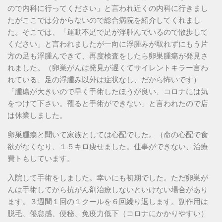
ので内科に行ってください」と言われ近くの内科に行きまし
たがここでは分からないので総合病院を紹介してくれまし
た。そこでは、「運動不足で足が浮腫んでいるので散歩して
ください」と言われましたが一向に浮腫みが取れずにもう片
方の足も浮腫んできて、再度検査をしたら卵巣腫瘍が発見さ
れました。（卵巣がんは発見が遅くてサイレントキラー言わ
れている、足の浮腫み以外は症状なし、だから怖いです）
「腫瘍が大きいので早く手術したほうが良い、コロナには気
をつけて下さい。罹ると手術ができない」と言われたので店
は休業しました。
卵巣腫瘍と聞いて家族としては心配でした。（命の心配で食
欲がなくなり、１５キロ痩せました。仕事ができない、治療
費トもしています。
入院して手術をしました。幸いにも初期でした。ただ卵巣が
んは手術してから抗がん剤治療しないといけない場合があり
ます。３週間１回の１クールを６回繰り返します。副作用は
脱毛、倦怠感、便秘、免疫力低下（コロナにかかりやすい）