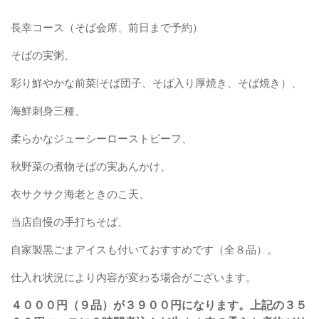
長幸コース（そば会席、前日まで予約）
そばの実粥、
彩り鮮やかな前菜(そば団子、そば入り厚焼き、そば焼き）、
海鮮刺身三種、
柔らかなジューシーローストビーフ、
秋野菜の煮物そばの実あんかけ、
衣サクサク海老ときのこ天、
当店自慢の手打ちそば、
自家製黒ごまアイスも付いておすすめです（全８品）。
仕入れ状況により内容が変わる場合がございます。
４０００円（９品）が３９００円になります。上記の３５