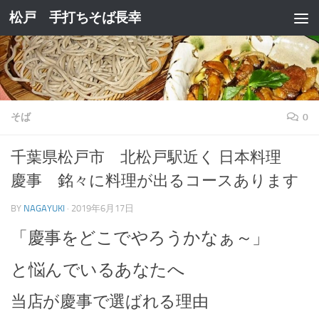
松戸 手打ちそば長幸
コンテンツへスキップ
そば
0
千葉県松戸市 北松戸駅近く 日本料理
慶事 銘々に料理が出るコースあります
BY
NAGAYUKI
·
2019年6月17日
「慶事をどこでやろうかなぁ～」
と悩んでいるあなたへ
当店が慶事で選ばれる理由