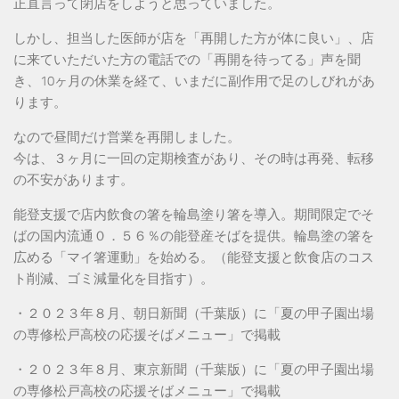
正直言って閉店をしようと思っていました。
しかし、担当した医師が店を「再開した方が体に良い」、店
に来ていただいた方の電話での「再開を待ってる」声を聞
き、10ヶ月の休業を経て、いまだに副作用で足のしびれがあ
ります。
なので昼間だけ営業を再開しました。
今は、３ヶ月に一回の定期検査があり、その時は再発、転移
の不安があります。
能登支援で店内飲食の箸を輪島塗り箸を導入。期間限定でそ
ばの国内流通０．５６％の能登産そばを提供。輪島塗の箸を
広める「マイ箸運動」を始める。（能登支援と飲食店のコス
ト削減、ゴミ減量化を目指す）。
・２０２３年８月、朝日新聞（千葉版）に「夏の甲子園出場
の専修松戸高校の応援そばメニュー」で掲載
・２０２３年８月、東京新聞（千葉版）に「夏の甲子園出場
の専修松戸高校の応援そばメニュー」で掲載