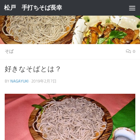
松戸 手打ちそば長幸
コンテンツへスキップ
そば
0
好きなそばとは？
BY
NAGAYUKI
·
2019年2月7日