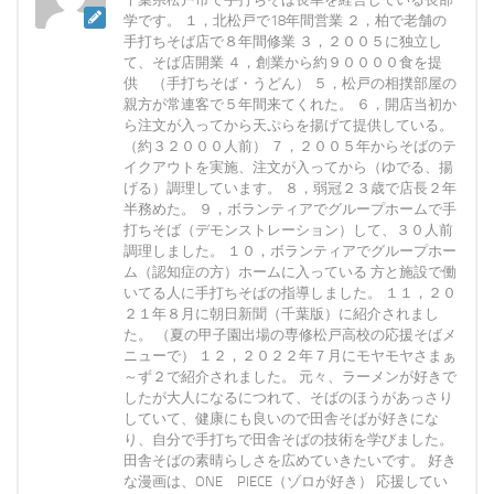
学です。 １，北松戸で18年間営業 ２，柏で老舗の
手打ちそば店で８年間修業 ３，２００５に独立し
て、そば店開業 ４，創業から約９００００食を提
供 （手打ちそば・うどん） ５，松戸の相撲部屋の
親方が常連客で５年間来てくれた。 ６，開店当初か
ら注文が入ってから天ぷらを揚げて提供している。
（約３２０００人前） ７，２００５年からそばのテ
イクアウトを実施、注文が入ってから（ゆでる、揚
げる）調理しています。 ８，弱冠２３歳で店長２年
半務めた。 ９，ボランティアでグループホームで手
打ちそば（デモンストレーション）して、３０人前
調理しました。 １０，ボランティアでグループホー
ム（認知症の方）ホームに入っている 方と施設で働
いてる人に手打ちそばの指導しました。 １１，２０
２１年８月に朝日新聞（千葉版）に紹介されまし
た。 （夏の甲子園出場の専修松戸高校の応援そばメ
ニューで） １２，２０２２年７月にモヤモヤさまぁ
～ず２で紹介されました。 元々、ラーメンが好きで
したが大人になるにつれて、そばのほうがあっさり
していて、健康にも良いので田舎そばが好きにな
り、自分で手打ちで田舎そばの技術を学びました。
田舎そばの素晴らしさを広めていきたいです。 好き
な漫画は、ONE PIECE（ゾロが好き） 応援してい