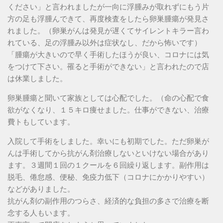
ください」と言われましたが一向に浮腫みが取れずにもう片
方の足も浮腫んできて、再度検査をしたら卵巣腫瘍が発見さ
れました。（卵巣がんは発見が遅くてサイレントキラー言わ
れている、足の浮腫み以外は症状なし、だから怖いです）
「腫瘍が大きいので早く手術したほうが良い、コロナには気
をつけて下さい。罹ると手術ができない」と言われたので店
は休業しました。
卵巣腫瘍と聞いて家族としては心配でした。（命の心配で食
欲がなくなり、１５キロ痩せました。仕事ができない、治療
費トもしています。
入院して手術をしました。幸いにも初期でした。ただ卵巣が
んは手術してから抗がん剤治療しないといけない場合があり
ます。３週間１回の１クールを６回繰り返します。副作用は
脱毛、倦怠感、便秘、免疫力低下（コロナにかかりやすい）
などがありました。
抗がん剤の副作用のつらさ、経済的な負担の多さで治療を断
念する人もいます。