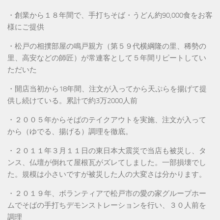
・創業から１８年間で、手打ちそば・うどん約90,000食をお客
様にご提供
・松戸の相撲部屋の鳴戸親方（第５９代横綱隆の里、稀勢の
里、高安などの師匠）が常連客として５年間リピートしてい
ただいた
・開店当初から18年間、注文が入ってから天ぷらを揚げて提
供し続けている。累計で約3万2000人前
・２００５年からそばのテイクアウトを実施、注文が入って
から（ゆでる、揚げる）調理を徹底。
・２０１１年３月１１日の東日本大震災で当店も被災し、タ
ンス、仏壇が倒れて屋根瓦がズレてしました。一部損壊でし
た。規模は小さいですが被災した人の大変さは分かります。
・２０１９年、ボランティアで松戸市の愛の家グループホー
ムでそばの手打ちデモンストレーションを行い、３０人前を
調理