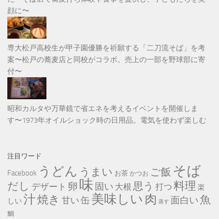
顔に〜
専大松戸高校生が甲子園優勝を祈願する「二刀流そば」を考
案〜松戸の蕎麦店と同校がコラボ。売上の一部を野球部に寄
付〜
昭和カルタや万華鏡で省エネを考えるイベントを開催しま
す〜1973年オイルショック時の日用品。電気を使わず楽しむ
注目ワード
そば
うどん
うまい
ご飯
Facebook
お茶
かつお
味
だし
料理
思う
卵
固い
デザート
大根
打つ
楽
美味しい
汁
肉
焼き
魚
缶
甘い
面白い
しい
蒸す
鯛