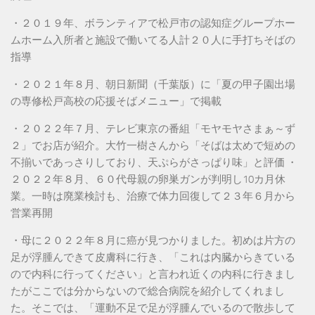
・２０１９年、ボランティアで松戸市の認知症グループホー
ムホーム入所者と施設で働いてる人計２０人に手打ちそばの
指導
・２０２１年８月、朝日新聞（千葉版）に「夏の甲子園出場
の専修松戸高校の応援そばメニュー」で掲載
・２０２２年７月、テレビ東京の番組「モヤモヤさまぁ～ず
２」でお店が紹介。大竹一樹さんから「そばは太めで短めの
不揃いであっさりしており、天ぷらがさっぱり味」と評価 ・
２０２２年８月、６０代母親の卵巣ガンが判明し10カ月休
業。一時は廃業検討も、治療で体力回復して２３年６月から
営業再開
・母に２０２２年８月に癌が見つかりました。初めは片方の
足が浮腫んできて皮膚科に行き、「これは内臓からきている
ので内科に行ってください」と言われ近くの内科に行きまし
たがここでは分からないので総合病院を紹介してくれまし
た。そこでは、「運動不足で足が浮腫んでいるので散歩して