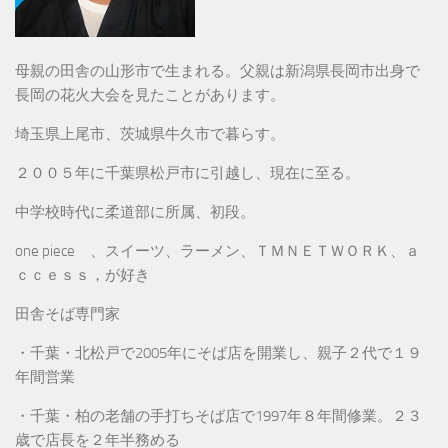
母親の田舎の山形市で生まれる。父親は新潟県長岡市出身で
長岡の花火大会を見たことがあります。
埼玉県上尾市、茨城県牛久市で暮らす。
２００５年に千葉県松戸市に引越し、現在に至る。
中学校時代に柔道部に所属、初段。
one piece 、スイーツ、ラーメン、ＴＭＮＥＴＷＯＲＫ、ａ
ｃｃｅｓｓ，が好き
田舎そば専門家
・千葉・北松戸で2005年にそば店を開業し、親子２代で１９
年間営業
・千葉・柏の老舗の手打ちそば店で1997年８年間修業。２３
歳で店長を２年半務める