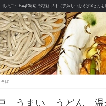
北松戸・上本郷周辺で気軽に入れて美味しいおそば屋さんを
ば長幸こだわり
テイクアウト
ドリンク
七五三プラン
プラン
/
そば
戸 うまい うどん 温