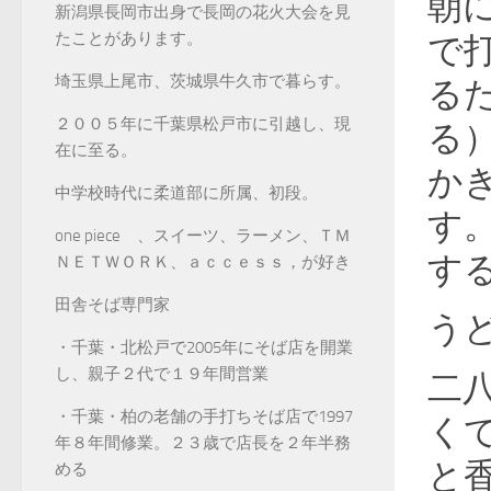
朝
新潟県長岡市出身で長岡の花火大会を見
たことがあります。
で
埼玉県上尾市、茨城県牛久市で暮らす。
る
２００５年に千葉県松戸市に引越し、現
る
在に至る。
か
中学校時代に柔道部に所属、初段。
す
one piece 、スイーツ、ラーメン、ＴＭ
す
ＮＥＴＷＯＲＫ、ａｃｃｅｓｓ，が好き
田舎そば専門家
う
・千葉・北松戸で2005年にそば店を開業
し、親子２代で１９年間営業
二
・千葉・柏の老舗の手打ちそば店で1997
く
年８年間修業。２３歳で店長を２年半務
と
める