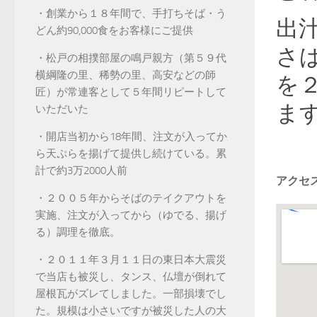
・創業から１８年間で、手打ちそば・う
出
どん約90,000食をお客様にご提供
さ
・松戸の相撲部屋の鳴戸親方（第５９代
横綱隆の里、稀勢の里、高安などの師
を
匠）が常連客として５年間リピートして
ま
いただいた
・開店当初から18年間、注文が入ってか
ら天ぷらを揚げて提供し続けている。累
計で約3万2000人前
アクセ
・２００５年からそばのテイクアウトを
実施、注文が入ってから（ゆでる、揚げ
る）調理を徹底。
・２０１１年３月１１日の東日本大震災
で当店も被災し、タンス、仏壇が倒れて
屋根瓦がズレてしました。一部損壊でし
た。規模は小さいですが被災した人の大