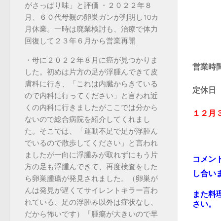
がさっぱり味」と評価 ・２０２２年８
月、６０代母親の卵巣ガンが判明し10カ
月休業。一時は廃業検討も、治療で体力
回復して２３年６月から営業再開
・母に２０２２年８月に癌が見つかりま
営業
した。初めは片方の足が浮腫んできて皮
膚科に行き、「これは内臓からきている
定休
ので内科に行ってください」と言われ近
くの内科に行きましたがここでは分から
１２月
ないので総合病院を紹介してくれまし
た。そこでは、「運動不足で足が浮腫ん
でいるので散歩してください」と言われ
ましたが一向に浮腫みが取れずにもう片
コメン
方の足も浮腫んできて、再度検査をした
し合い
ら卵巣腫瘍が発見されました。（卵巣が
んは発見が遅くてサイレントキラー言わ
また料
れている、足の浮腫み以外は症状なし、
さい。
だから怖いです）「腫瘍が大きいので早