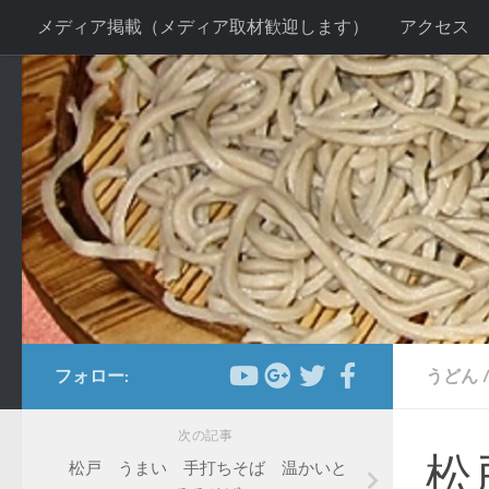
メディア掲載（メディア取材歓迎します）
アクセス
コンテンツへスキップ
お客様の声２
当店の感染症対策について
手打ちそ
送別会プラン
新年会プラン
忘年会プラン
法事
フォロー:
うどん
次の記事
松
松戸 うまい 手打ちそば 温かいと