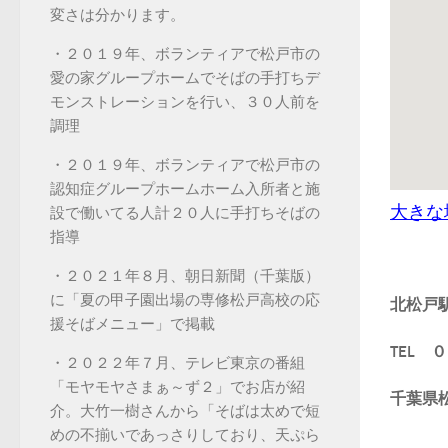
変さは分かります。
・２０１９年、ボランティアで松戸市の
愛の家グループホームでそばの手打ちデ
モンストレーションを行い、３０人前を
調理
・２０１９年、ボランティアで松戸市の
認知症グループホームホーム入所者と施
大きな
設で働いてる人計２０人に手打ちそばの
指導
・２０２１年８月、朝日新聞（千葉版）
に「夏の甲子園出場の専修松戸高校の応
北松戸
援そばメニュー」で掲載
TEL
・２０２２年７月、テレビ東京の番組
「モヤモヤさまぁ～ず２」でお店が紹
千葉県
介。大竹一樹さんから「そばは太めで短
めの不揃いであっさりしており、天ぷら