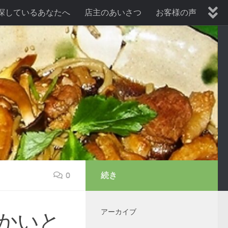
探しているあなたへ
店主のあいさつ
お客様の声
暑気払い、納涼会プラン
歓送迎会プラン
0
続き
アーカイブ
かいと