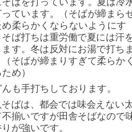
にそばを打っています。夏は冷
打っています。（そばが締まら
ため柔らかくならないようにす
）そば打ちは重労働で夏には汗
きます。冬は反対にお湯で打ち
。（そばが締まりすぎて柔らか
るため）
どんも手打ちしております。
八そばは、都会では味会えない
て不揃いですが田舎そばなので
香りが強いです。