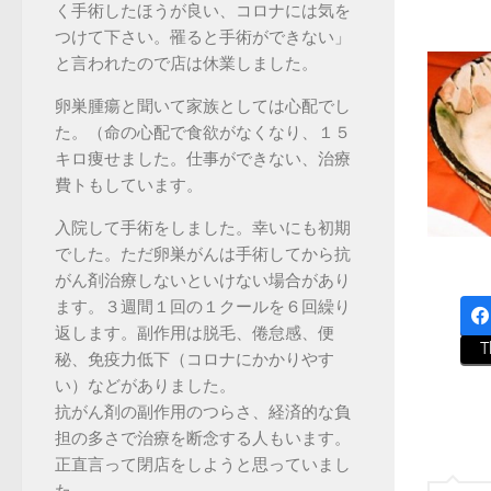
く手術したほうが良い、コロナには気を
つけて下さい。罹ると手術ができない」
と言われたので店は休業しました。
卵巣腫瘍と聞いて家族としては心配でし
た。（命の心配で食欲がなくなり、１５
キロ痩せました。仕事ができない、治療
費トもしています。
入院して手術をしました。幸いにも初期
でした。ただ卵巣がんは手術してから抗
がん剤治療しないといけない場合があり
ます。３週間１回の１クールを６回繰り
返します。副作用は脱毛、倦怠感、便
T
秘、免疫力低下（コロナにかかりやす
い）などがありました。
抗がん剤の副作用のつらさ、経済的な負
担の多さで治療を断念する人もいます。
正直言って閉店をしようと思っていまし