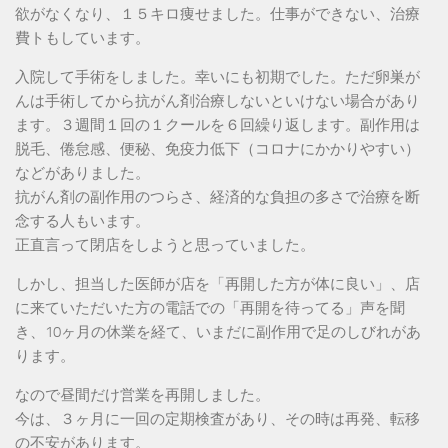
欲がなくなり、１５キロ痩せました。仕事ができない、治療
費トもしています。
入院して手術をしました。幸いにも初期でした。ただ卵巣が
んは手術してから抗がん剤治療しないといけない場合があり
ます。３週間１回の１クールを６回繰り返します。副作用は
脱毛、倦怠感、便秘、免疫力低下（コロナにかかりやすい）
などがありました。
抗がん剤の副作用のつらさ、経済的な負担の多さで治療を断
念する人もいます。
正直言って閉店をしようと思っていました。
しかし、担当した医師が店を「再開した方が体に良い」、店
に来ていただいた方の電話での「再開を待ってる」声を聞
き、10ヶ月の休業を経て、いまだに副作用で足のしびれがあ
ります。
なので昼間だけ営業を再開しました。
今は、３ヶ月に一回の定期検査があり、その時は再発、転移
の不安があります。