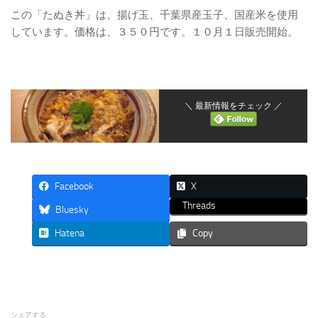
この「たぬき丼」は、揚げ玉、千葉県産玉子、国産米を使用
しています。価格は、３５０円です。１０月１日販売開始。
＼ 最新情報をチェック ／
Facebook
X
Threads
Bluesky
Hatena
Copy
シェアする