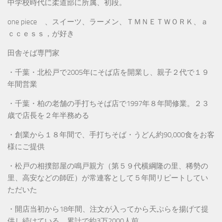
中学校時代に柔道部に所属、初段。
one piece 、スイーツ、ラーメン、ＴＭＮＥＴＷＯＲＫ、ａ
ｃｃｅｓｓ，が好き
田舎そば専門家
・千葉・北松戸で2005年にそば店を開業し、親子２代で１９
年間営業
・千葉・柏の老舗の手打ちそば店で1997年８年間修業。２３
歳で店長を２年半務める
・創業から１８年間で、手打ちそば・うどん約90,000食をお客
様にご提供
・松戸の相撲部屋の鳴戸親方（第５９代横綱隆の里、稀勢の
里、高安などの師匠）が常連客として５年間リピートしてい
ただいた
・開店当初から18年間、注文が入ってから天ぷらを揚げて提
供し続けている。累計で約3万2000人前