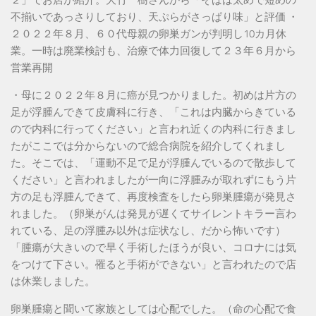
２」でお店が紹介。大竹一樹さんから「そばは太めで短めの
不揃いであっさりしており、天ぷらがさっぱり味」と評価 ・
２０２２年８月、６０代母親の卵巣ガンが判明し10カ月休
業。一時は廃業検討も、治療で体力回復して２３年６月から
営業再開
・母に２０２２年８月に癌が見つかりました。初めは片方の
足が浮腫んできて皮膚科に行き、「これは内臓からきている
ので内科に行ってください」と言われ近くの内科に行きまし
たがここでは分からないので総合病院を紹介してくれまし
た。そこでは、「運動不足で足が浮腫んでいるので散歩して
ください」と言われましたが一向に浮腫みが取れずにもう片
方の足も浮腫んできて、再度検査をしたら卵巣腫瘍が発見さ
れました。（卵巣がんは発見が遅くてサイレントキラー言わ
れている、足の浮腫み以外は症状なし、だから怖いです）
「腫瘍が大きいので早く手術したほうが良い、コロナには気
をつけて下さい。罹ると手術ができない」と言われたので店
は休業しました。
卵巣腫瘍と聞いて家族としては心配でした。（命の心配で食