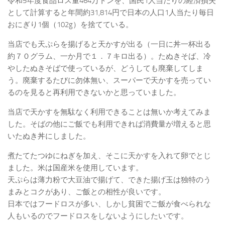
令和5年度食品ロス量464万トンを、国民1人当たりの経済損失
として計算すると年間約31,814円で日本の人口1人当たり毎日
おにぎり1個（102g）を捨てている。
当店でも天ぷらを揚げると天かすが出る（一日に丼一杯出る
約７０グラム、一か月で１．７キロ出る）。たぬきそば、冷
やしたぬきそばで使っているが、どうしても廃棄してしま
う。廃棄するたびに勿体無い、スーパーで天かすを売ってい
るのを見ると再利用できないかと思っていました。
当店で天かすを無駄なく利用できることは無いか考えてみま
した。そばの他にご飯でも利用できれば消費量が増えると思
いたぬき丼にしました。
煮たてたつゆにねぎを加え、そこに天かすを入れて卵でとじ
ました。米は国産米を使用しています。
天ぷらは薄力粉で大豆油で揚げて、できた揚げ玉は独特のう
まみとコクがあり、ご飯との相性が良いです。
日本ではフードロスが多い、しかし貧困でご飯が食べられな
人もいるのでフードロスをしないようにしたいです。