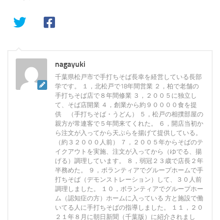
nagayuki
千葉県松戸市で手打ちそば長幸を経営している長部
学です。 １，北松戸で18年間営業 ２，柏で老舗の
手打ちそば店で８年間修業 ３，２００５に独立し
て、そば店開業 ４，創業から約９００００食を提
供 （手打ちそば・うどん） ５，松戸の相撲部屋の
親方が常連客で５年間来てくれた。 ６，開店当初か
ら注文が入ってから天ぷらを揚げて提供している。
（約３２０００人前） ７，２００５年からそばのテ
イクアウトを実施、注文が入ってから（ゆでる、揚
げる）調理しています。 ８，弱冠２３歳で店長２年
半務めた。 ９，ボランティアでグループホームで手
打ちそば（デモンストレーション）して、３０人前
調理しました。 １０，ボランティアでグループホー
ム（認知症の方）ホームに入っている 方と施設で働
いてる人に手打ちそばの指導しました。 １１，２０
２１年８月に朝日新聞（千葉版）に紹介されまし