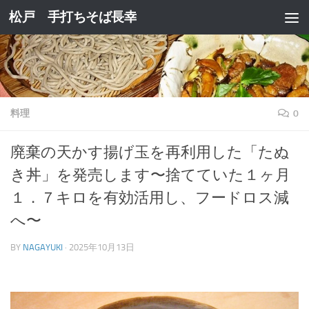
松戸 手打ちそば長幸
コンテンツへスキップ
料理
0
廃棄の天かす揚げ玉を再利用した「たぬ
き丼」を発売します〜捨てていた１ヶ月
１．７キロを有効活用し、フードロス減
へ〜
BY
NAGAYUKI
·
2025年10月13日