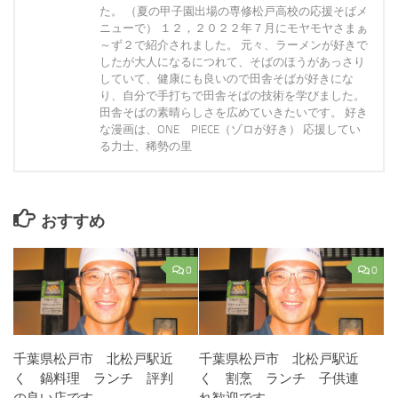
た。 （夏の甲子園出場の専修松戸高校の応援そばメ
ニューで） １２，２０２２年７月にモヤモヤさまぁ
～ず２で紹介されました。 元々、ラーメンが好きで
したが大人になるにつれて、そばのほうがあっさり
していて、健康にも良いので田舎そばが好きにな
り、自分で手打ちで田舎そばの技術を学びました。
田舎そばの素晴らしさを広めていきたいです。 好き
な漫画は、ONE PIECE（ゾロが好き） 応援してい
る力士、稀勢の里
おすすめ
0
0
千葉県松戸市 北松戸駅近
千葉県松戸市 北松戸駅近
く 鍋料理 ランチ 評判
く 割烹 ランチ 子供連