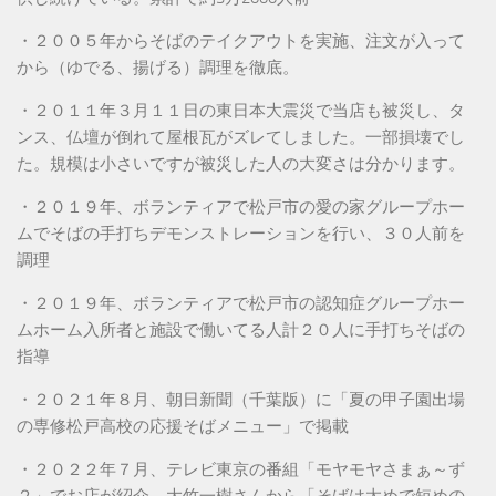
・２００５年からそばのテイクアウトを実施、注文が入って
から（ゆでる、揚げる）調理を徹底。
・２０１１年３月１１日の東日本大震災で当店も被災し、タ
ンス、仏壇が倒れて屋根瓦がズレてしました。一部損壊でし
た。規模は小さいですが被災した人の大変さは分かります。
・２０１９年、ボランティアで松戸市の愛の家グループホー
ムでそばの手打ちデモンストレーションを行い、３０人前を
調理
・２０１９年、ボランティアで松戸市の認知症グループホー
ムホーム入所者と施設で働いてる人計２０人に手打ちそばの
指導
・２０２１年８月、朝日新聞（千葉版）に「夏の甲子園出場
の専修松戸高校の応援そばメニュー」で掲載
・２０２２年７月、テレビ東京の番組「モヤモヤさまぁ～ず