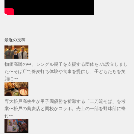
最近の投稿
物価高騰の中、シングル親子を支援する団体を7/5設立しまし
た〜そば店で蕎麦打ち体験や食事を提供し、子どもたちを笑
顔に〜
専大松戸高校生が甲子園優勝を祈願する「二刀流そば」を考
案〜松戸の蕎麦店と同校がコラボ。売上の一部を野球部に寄
付〜