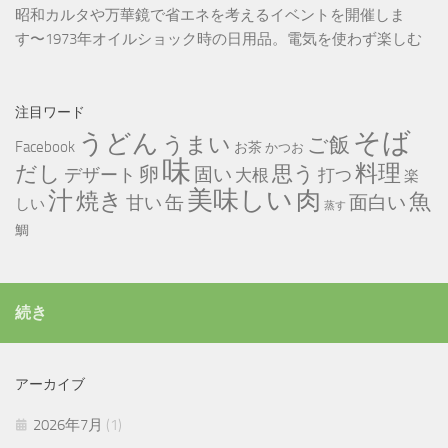
昭和カルタや万華鏡で省エネを考えるイベントを開催しま
す〜1973年オイルショック時の日用品。電気を使わず楽しむ
注目ワード
そば
うどん
うまい
ご飯
Facebook
お茶
かつお
味
だし
料理
思う
卵
固い
デザート
大根
打つ
楽
美味しい
汁
肉
焼き
魚
缶
甘い
面白い
しい
蒸す
鯛
続き
アーカイブ
2026年7月
(1)