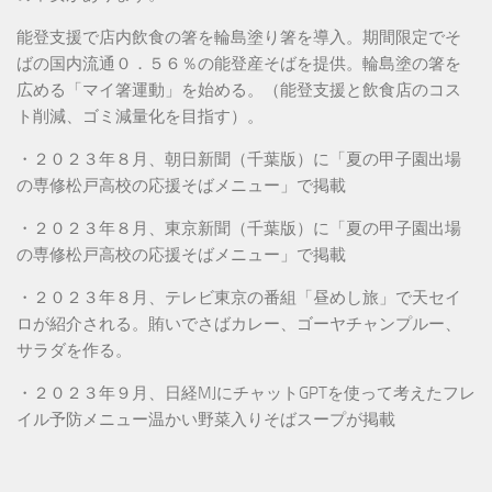
能登支援で店内飲食の箸を輪島塗り箸を導入。期間限定でそ
ばの国内流通０．５６％の能登産そばを提供。輪島塗の箸を
広める「マイ箸運動」を始める。（能登支援と飲食店のコス
ト削減、ゴミ減量化を目指す）。
・２０２３年８月、朝日新聞（千葉版）に「夏の甲子園出場
の専修松戸高校の応援そばメニュー」で掲載
・２０２３年８月、東京新聞（千葉版）に「夏の甲子園出場
の専修松戸高校の応援そばメニュー」で掲載
・２０２３年８月、テレビ東京の番組「昼めし旅」で天セイ
ロが紹介される。賄いでさばカレー、ゴーヤチャンプルー、
サラダを作る。
・２０２３年９月、日経MJにチャットGPTを使って考えたフレ
イル予防メニュー温かい野菜入りそばスープが掲載