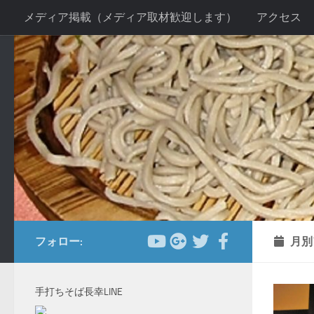
メディア掲載（メディア取材歓迎します）
アクセス
コンテンツへスキップ
お客様の声２
当店の感染症対策について
手打ちそ
送別会プラン
新年会プラン
忘年会プラン
法事
フォロー:
月別
手打ちそば長幸LINE