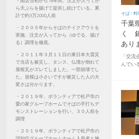
・開店当初から18年間、注文が入ってか
ら天ぷらを揚げて提供し続けている。累
そば
/
料
計で約3万2000人前
千葉
・２００５年からそばのテイクアウトを
く 
実施、注文が入ってから（ゆでる、揚げ
る）調理を徹底。
あり
・２０１１年３月１１日の東日本大震災
「交流
で当店も被災し、タンス、仏壇が倒れて
んでい
屋根瓦がズレてしました。一部損壊でし
た。規模は小さいですが被災した人の大
変さは分かります。
・２０１９年、ボランティアで松戸市の
愛の家グループホームでそばの手打ちデ
モンストレーションを行い、３０人前を
調理
・２０１９年、ボランティアで松戸市の
認知症グループホームホーム入所者と施