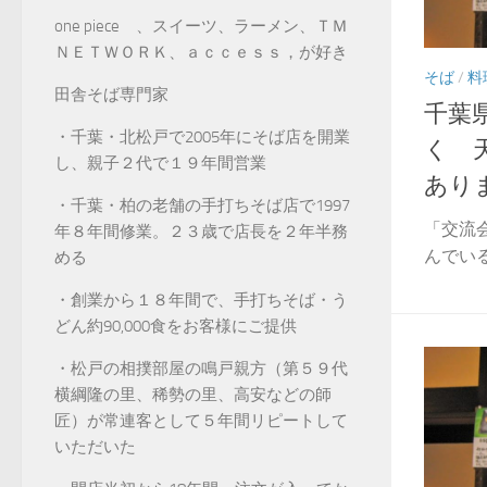
one piece 、スイーツ、ラーメン、ＴＭ
ＮＥＴＷＯＲＫ、ａｃｃｅｓｓ，が好き
そば
/
料
田舎そば専門家
千葉
・千葉・北松戸で2005年にそば店を開業
く 
し、親子２代で１９年間営業
あり
・千葉・柏の老舗の手打ちそば店で1997
「交流
年８年間修業。２３歳で店長を２年半務
んでい
める
・創業から１８年間で、手打ちそば・う
どん約90,000食をお客様にご提供
・松戸の相撲部屋の鳴戸親方（第５９代
横綱隆の里、稀勢の里、高安などの師
匠）が常連客として５年間リピートして
いただいた