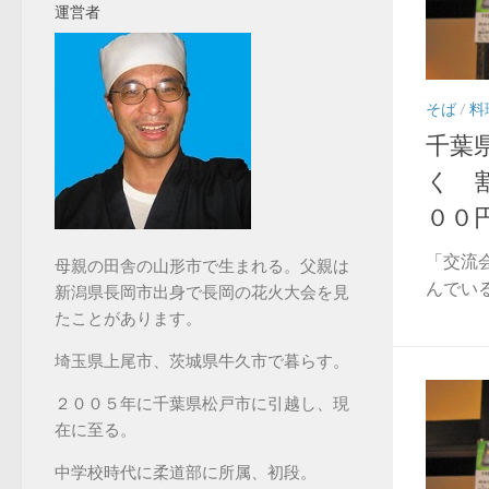
運営者
そば
/
料
千葉
く 
００
「交流
母親の田舎の山形市で生まれる。父親は
んでい
新潟県長岡市出身で長岡の花火大会を見
たことがあります。
埼玉県上尾市、茨城県牛久市で暮らす。
２００５年に千葉県松戸市に引越し、現
在に至る。
中学校時代に柔道部に所属、初段。