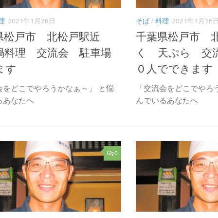
理
2021年1月26日
そば
/
料理
2021年1月26
県松戸市 北松戸駅近
千葉県松戸市 
鍋料理 交流会 駐車場
く 天ぷら 交
ます
０人でできます
会をどこでやろうかなぁ～」 と悩
「交流会をどこでやろ
るあなたへ
んでいるあなたへ
0