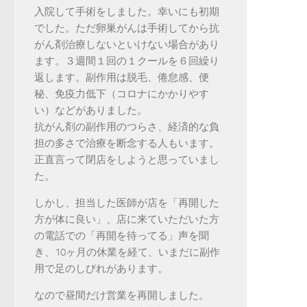
入院して手術をしました。幸いにも初期
でした。ただ卵巣がんは手術してから抗
がん剤治療しないといけない場合があり
ます。３週間１回の１クールを６回繰り
返します。副作用は脱毛、倦怠感、便
秘、免疫力低下（コロナにかかりやす
い）などがありました。
抗がん剤の副作用のつらさ、経済的な負
担の多さで治療を断念する人もいます。
正直言って閉店をしようと思っていまし
た。
しかし、担当した医師が店を「再開した
方が体に良い」、店に来ていただいた方
の電話での「再開を待ってる」声を聞
き、10ヶ月の休業を経て、いまだに副作
用で足のしびれがあります。
なので昼間だけ営業を再開しました。