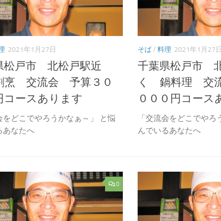
理
2021年1月27日
そば
/
料理
2021年1月27
県松戸市 北松戸駅近
千葉県松戸市 
割烹 交流会 予算３０
く 鍋料理 交
円コースあります
０００円コース
会をどこでやろうかなぁ～」 と悩
「交流会をどこでやろ
るあなたへ
んでいるあなたへ
0