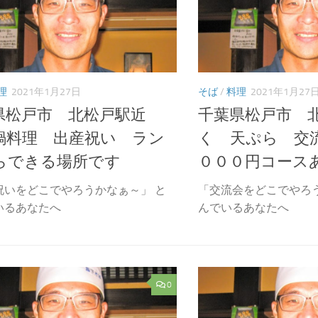
理
2021年1月27日
そば
/
料理
2021年1月27
県松戸市 北松戸駅近
千葉県松戸市 
鍋料理 出産祝い ラン
く 天ぷら 交
らできる場所です
０００円コース
祝いをどこでやろうかなぁ～」 と
「交流会をどこでやろ
いるあなたへ
んでいるあなたへ
0