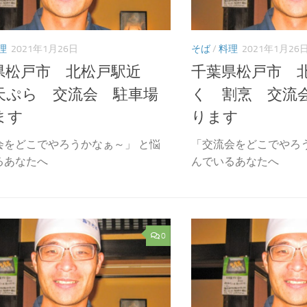
理
2021年1月26日
そば
/
料理
2021年1月26
県松戸市 北松戸駅近
千葉県松戸市 
天ぷら 交流会 駐車場
く 割烹 交流
ます
ります
会をどこでやろうかなぁ～」 と悩
「交流会をどこでやろ
るあなたへ
んでいるあなたへ
0