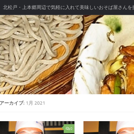
北松戸・上本郷周辺で気軽に入れて美味しいおそば屋さんを
ば長幸こだわり
テイクアウト
ドリンク
七五三プラン
プラン
アーカイブ:
1月 2021
0