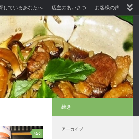
探しているあなたへ
店主のあいさつ
お客様の声
暑気払い、納涼会プラン
歓送迎会プラン
続き
アーカイブ
0