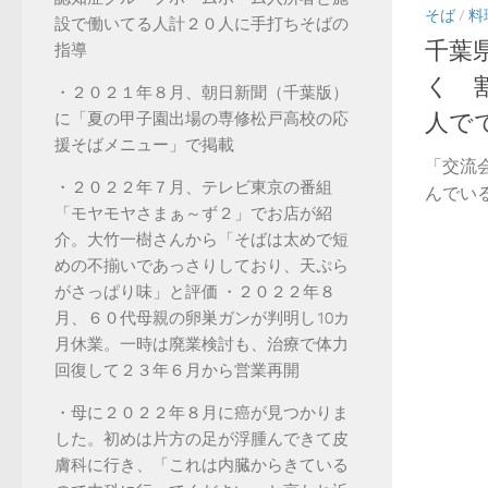
そば
/
料
設で働いてる人計２０人に手打ちそばの
千葉
指導
く 
・２０２１年８月、朝日新聞（千葉版）
人で
に「夏の甲子園出場の専修松戸高校の応
援そばメニュー」で掲載
「交流
・２０２２年７月、テレビ東京の番組
んでい
「モヤモヤさまぁ～ず２」でお店が紹
介。大竹一樹さんから「そばは太めで短
めの不揃いであっさりしており、天ぷら
がさっぱり味」と評価 ・２０２２年８
月、６０代母親の卵巣ガンが判明し10カ
月休業。一時は廃業検討も、治療で体力
回復して２３年６月から営業再開
・母に２０２２年８月に癌が見つかりま
した。初めは片方の足が浮腫んできて皮
膚科に行き、「これは内臓からきている