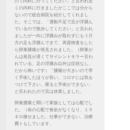
ので内科に行ってください」と言われ近
くの内科に行きましたがここでは分から
ないので総合病院を紹介してくれまし
た。そこでは、「運動不足で足が浮腫ん
でいるので散歩してください」と言われ
ましたが一向に浮腫みが取れずにもう片
方の足も浮腫んできて、再度検査をした
ら卵巣腫瘍が発見されました。（卵巣が
んは発見が遅くてサイレントキラー言わ
れている、足の浮腫み以外は症状なし、
だから怖いです）「腫瘍が大きいので早
く手術したほうが良い、コロナには気を
つけて下さい。罹ると手術ができない」
と言われたので店は休業しました。
卵巣腫瘍と聞いて家族としては心配でし
た。（命の心配で食欲がなくなり、１５
キロ痩せました。仕事ができない、治療
費トもしています。