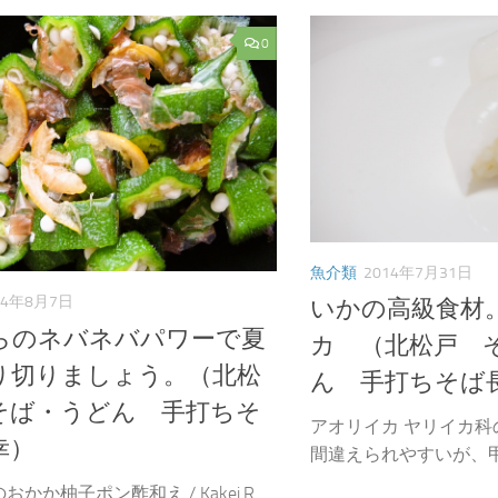
0
魚介類
2014年7月31日
14年8月7日
いかの高級食材
らのネバネバパワーで夏
カ （北松戸 
り切りましょう。（北松
ん 手打ちそば
そば・うどん 手打ちそ
アオリイカ ヤリイカ
幸）
間違えられやすいが、甲は
おかか柚子ポン酢和え / Kakei.R