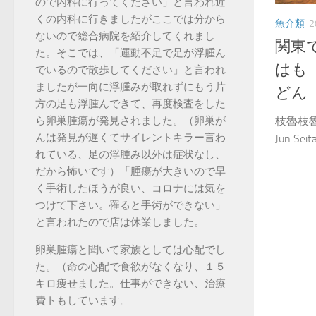
ので内科に行ってください」と言われ近
くの内科に行きましたがここでは分から
魚介類
2
ないので総合病院を紹介してくれまし
関東
た。そこでは、「運動不足で足が浮腫ん
はも
でいるので散歩してください」と言われ
ましたが一向に浮腫みが取れずにもう片
どん
方の足も浮腫んできて、再度検査をした
ら卵巣腫瘍が発見されました。（卵巣が
枝魯枝魯
んは発見が遅くてサイレントキラー言わ
Jun Seita
れている、足の浮腫み以外は症状なし、
だから怖いです）「腫瘍が大きいので早
く手術したほうが良い、コロナには気を
つけて下さい。罹ると手術ができない」
と言われたので店は休業しました。
卵巣腫瘍と聞いて家族としては心配でし
た。（命の心配で食欲がなくなり、１５
キロ痩せました。仕事ができない、治療
費トもしています。