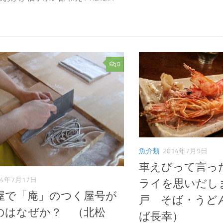
0
魚介類
2014年7月9日
車えびって言っ
14年7月17日
ライを思いだし
屋で「庵」のつく屋号が
戸 そば・うど
のはなぜか？ （北松
ば長幸）