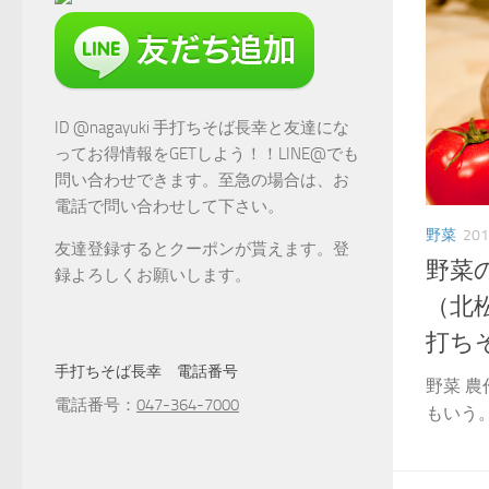
ID @nagayuki 手打ちそば長幸と友達にな
ってお得情報をGETしよう！！LINE@でも
問い合わせできます。至急の場合は、お
電話で問い合わせして下さい。
野菜
20
友達登録するとクーポンが貰えます。登
野菜
録よろしくお願いします。
（北
打ち
手打ちそば長幸 電話番号
野菜 
電話番号：
047-364-7000
もいう。