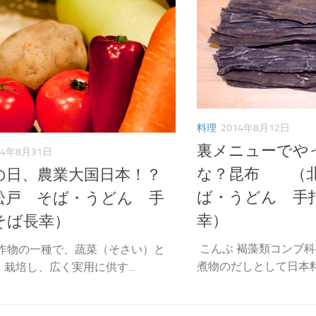
料理
2014年8月12日
裏メニューでや
14年8月31日
な？昆布 （
の日、農業大国日本！？
ば・うどん 手
松戸 そば・うどん 手
幸）
そば長幸）
こんぶ 褐藻類コンブ
農作物の一種で、蔬菜（そさい）と
煮物のだしとして日本料理
栽培し、広く実用に供す...