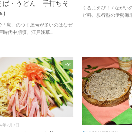
そば・うどん 手打ちそ
くるまえび！ / ながい
幸）
ビ科。歩行型の伊勢海老に
で「庵」のつく屋号が多いのはなぜ
戸時代中期頃、江戸浅草...
0
14年7月7日