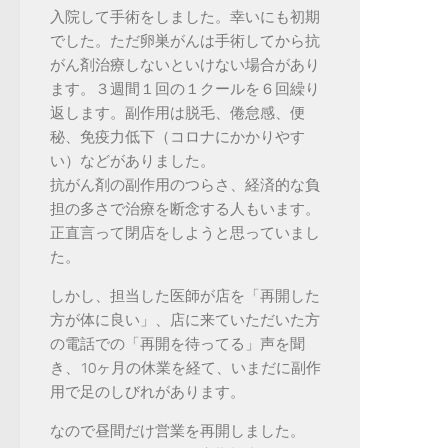
入院して手術をしました。幸いにも初期
でした。ただ卵巣がんは手術してから抗
がん剤治療しないといけない場合があり
ます。３週間１回の１クールを６回繰り
返します。副作用は脱毛、倦怠感、便
秘、免疫力低下（コロナにかかりやす
い）などがありました。
抗がん剤の副作用のつらさ、経済的な負
担の多さで治療を断念する人もいます。
正直言って閉店をしようと思っていまし
た。
しかし、担当した医師が店を「再開した
方が体に良い」、店に来ていただいた方
の電話での「再開を待ってる」声を聞
き、10ヶ月の休業を経て、いまだに副作
用で足のしびれがあります。
なので昼間だけ営業を再開しました。