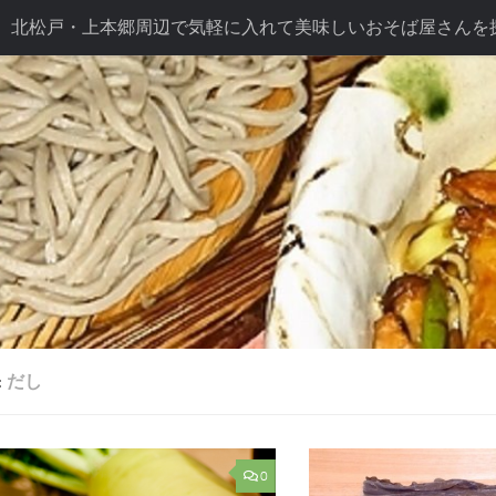
北松戸・上本郷周辺で気軽に入れて美味しいおそば屋さんを
ば長幸こだわり
テイクアウト
ドリンク
七五三プラン
プラン
:
だし
0