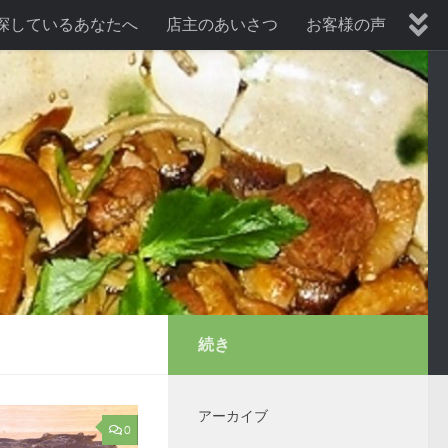
探しているあなたへ
店主のあいさつ
お客様の声
暑気払い、納涼会プラン
歓送迎会プラン
続き
アーカイブ
0