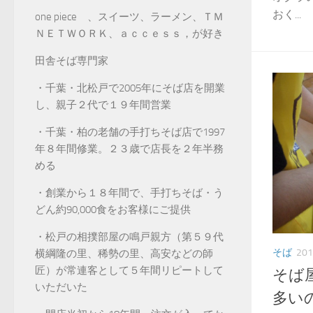
おく...
one piece 、スイーツ、ラーメン、ＴＭ
ＮＥＴＷＯＲＫ、ａｃｃｅｓｓ，が好き
田舎そば専門家
・千葉・北松戸で2005年にそば店を開業
し、親子２代で１９年間営業
・千葉・柏の老舗の手打ちそば店で1997
年８年間修業。２３歳で店長を２年半務
める
・創業から１８年間で、手打ちそば・う
どん約90,000食をお客様にご提供
・松戸の相撲部屋の鳴戸親方（第５９代
そば
20
横綱隆の里、稀勢の里、高安などの師
匠）が常連客として５年間リピートして
そば
いただいた
多い