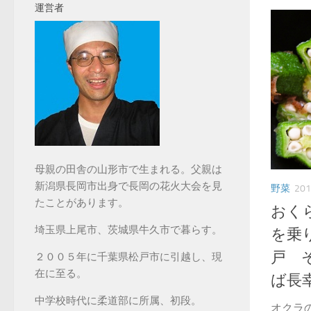
運営者
母親の田舎の山形市で生まれる。父親は
新潟県長岡市出身で長岡の花火大会を見
野菜
20
たことがあります。
おく
埼玉県上尾市、茨城県牛久市で暮らす。
を乗
戸 
２００５年に千葉県松戸市に引越し、現
在に至る。
ば長
中学校時代に柔道部に所属、初段。
オクラの