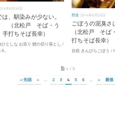
014年6月30日
野菜
2014年6月25日
では、馴染みが少ない。
ごぼうの泥臭
 （北松戸 そば・う
（北松戸 そば
 手打ちそば長幸）
打ちそば長幸）
ひとしな お造り 鱧の切り落とし /
 &...
自炊 きんぴらごぼう / Nori
4 / 9
« 先頭
«
...
2
3
4
5
6
...
»
最後 