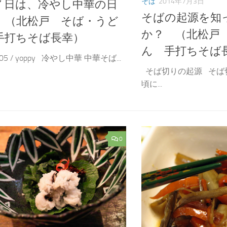
そば
2014年7月3日
７日は、冷やし中華の日
そばの起源を知
。（北松戸 そば・うど
か？ （北松戸
手打ちそば長幸）
ん 手打ちそば
805 / yoppy 冷やし中華 中華そば...
そば切りの起源 そば
頃に...
0