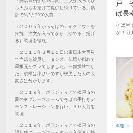
・開店当初から18年間、注文が入ってか
戸 
ら天ぷらを揚げて提供し続けている。累
ば長
計で約3万2000人前
そば屋
・２００５年からそばのテイクアウトを
か？ 江
実施、注文が入ってから（ゆでる、揚げ
る）調理を徹底。
・２０１１年３月１１日の東日本大震災
で当店も被災し、タンス、仏壇が倒れて
屋根瓦がズレてしました。一部損壊でし
た。規模は小さいですが被災した人の大
変さは分かります。
・２０１９年、ボランティアで松戸市の
愛の家グループホームでそばの手打ちデ
モンストレーションを行い、３０人前を
調理
・２０１９年、ボランティアで松戸市の
料理
20
認知症グループホームホーム入所者と施