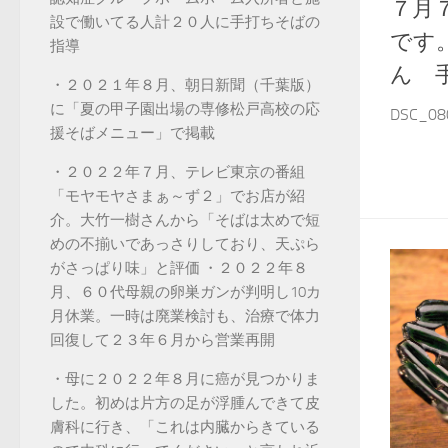
７月
設で働いてる人計２０人に手打ちそばの
です
指導
ん 
・２０２１年８月、朝日新聞（千葉版）
に「夏の甲子園出場の専修松戸高校の応
DSC_0
援そばメニュー」で掲載
・２０２２年７月、テレビ東京の番組
「モヤモヤさまぁ～ず２」でお店が紹
介。大竹一樹さんから「そばは太めで短
めの不揃いであっさりしており、天ぷら
がさっぱり味」と評価 ・２０２２年８
月、６０代母親の卵巣ガンが判明し10カ
月休業。一時は廃業検討も、治療で体力
回復して２３年６月から営業再開
・母に２０２２年８月に癌が見つかりま
した。初めは片方の足が浮腫んできて皮
膚科に行き、「これは内臓からきている