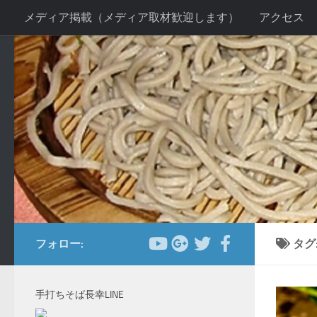
メディア掲載（メディア取材歓迎します）
アクセス
コンテンツへスキップ
お客様の声２
当店の感染症対策について
手打ちそ
送別会プラン
新年会プラン
忘年会プラン
法事
フォロー:
タグ
手打ちそば長幸LINE