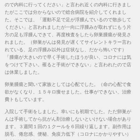
ので内科に行ってください」と言われ近くの内科に行きまし
たがここでは分からないので総合病院を紹介してくれまし
た。そこでは、「運動不足で足が浮腫んでいるので散歩して
ください」と言われましたが一向に浮腫みが取れずにもう片
方の足も浮腫んできて、再度検査をしたら卵巣腫瘍が発見さ
れました。（卵巣がんは発見が遅くてサイレントキラー言わ
れている、足の浮腫み以外は症状なし、だから怖いです）
「腫瘍が大きいので早く手術したほうが良い、コロナには気
をつけて下さい。罹ると手術ができない」と言われたので店
は休業しました。
卵巣腫瘍と聞いて家族としては心配でした。（命の心配で食
欲がなくなり、１５キロ痩せました。仕事ができない、治療
費トもしています。
入院して手術をしました。幸いにも初期でした。ただ卵巣が
んは手術してから抗がん剤治療しないといけない場合があり
ます。３週間１回の１クールを６回繰り返します。副作用は
脱毛、倦怠感、便秘、免疫力低下（コロナにかかりやすい）