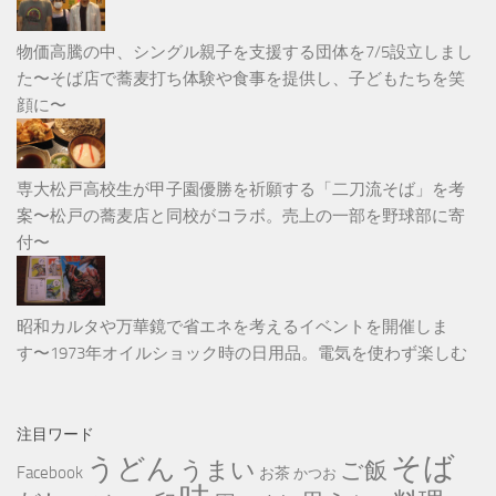
物価高騰の中、シングル親子を支援する団体を7/5設立しまし
た〜そば店で蕎麦打ち体験や食事を提供し、子どもたちを笑
顔に〜
専大松戸高校生が甲子園優勝を祈願する「二刀流そば」を考
案〜松戸の蕎麦店と同校がコラボ。売上の一部を野球部に寄
付〜
昭和カルタや万華鏡で省エネを考えるイベントを開催しま
す〜1973年オイルショック時の日用品。電気を使わず楽しむ
注目ワード
そば
うどん
うまい
ご飯
Facebook
お茶
かつお