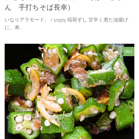
ん 手打ちそば長幸）
いなりアラモード。 / yoppy 稲荷ずし 甘辛く煮た油揚げ
に、寿...
0