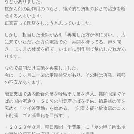
などがありました。
抗がん剤の副作用のつらさ、経済的な負担の多さで治療を断
念する人もいます。
正直言って閉店をしようと思っていました。
しかし、担当した医師が店を「再開した方が体に良い」、店
に来ていただいた方の電話での「再開を待ってる」声を聞
き、10ヶ月の休業を経て、いまだに副作用で足のしびれがあ
ります。
なので昼間だけ営業を再開しました。
今は、３ヶ月に一回の定期検査があり、その時は再発、転移
の不安があります。
能登支援で店内飲食の箸を輪島塗り箸を導入。期間限定でそ
ばの国内流通０．５６％の能登産そばを提供。輪島塗の箸を
広める「マイ箸運動」を始める。（能登支援と飲食店のコス
ト削減、ゴミ減量化を目指す）。
・２０２３年８月、朝日新聞（千葉版）に「夏の甲子園出場