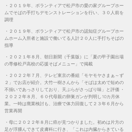
・２０１９年、ボランティアで松戸市の愛の家グループホー
ムでそばの手打ちデモンストレーションを行い、３０人前を
調理
・２０１９年、ボランティアで松戸市の認知症グループホー
ムホーム入所者と施設で働いてる人計２０人に手打ちそばの
指導
・２０２１年８月、朝日新聞（千葉版）に「夏の甲子園出場
の専修松戸高校の応援そばメニュー」で掲載
・２０２２年７月、テレビ東京の番組「モヤモヤさまぁ～ず
２」でお店が紹介。大竹一樹さんから「そばは太めで短めの
不揃いであっさりしており、天ぷらがさっぱり味」と評価 ・
２０２２年８月、６０代母親の卵巣ガンが判明し10カ月休
業。一時は廃業検討も、治療で体力回復して２３年６月から
営業再開
・母に２０２２年８月に癌が見つかりました。初めは片方の
足が浮腫んできて皮膚科に行き、「これは内臓からきている