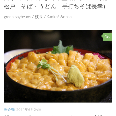
松戸 そば・うどん 手打ちそば長幸）
green soybeans / 枝豆 / Kanko* &nbsp...
0
魚介類
2014年6月24日