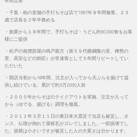
年間営業
・千葉・柏の老舗の手打ちそば店で1997年８年間修業。２３
歳で店長を２年半務める
・創業から１８年間で、手打ちそば・うどん約90,000食をお客
様にご提供
・松戸の相撲部屋の鳴戸親方（第５９代横綱隆の里、稀勢の
里、高安などの師匠）が常連客として５年間リピートしてい
ただいた
・開店当初から18年間、注文が入ってから天ぷらを揚げて提
供し続けている。累計で約3万2000人前
・２００５年からそばのテイクアウトを実施、注文が入って
から（ゆでる、揚げる）調理を徹底。
・２０１１年３月１１日の東日本大震災で当店も被災し、タ
ンス、仏壇が倒れて屋根瓦がズレてしました。一部損壊でし
た。規模は小さいですが被災した人の大変さは分かります。