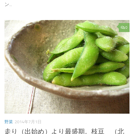
ン...
0
野菜
2014年7月1日
走り（出始め）より最盛期。枝豆 （北