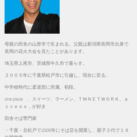
母親の田舎の山形市で生まれる。父親は新潟県長岡市出身で
長岡の花火大会を見たことがあります。
埼玉県上尾市、茨城県牛久市で暮らす。
２００５年に千葉県松戸市に引越し、現在に至る。
中学校時代に柔道部に所属、初段。
one piece 、スイーツ、ラーメン、ＴＭＮＥＴＷＯＲＫ、ａ
ｃｃｅｓｓ，が好き
田舎そば専門家
・千葉・北松戸で2005年にそば店を開業し、親子２代で１９