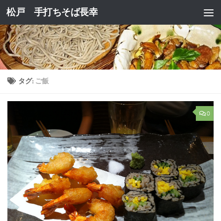
松戸 手打ちそば長幸
コンテンツへスキップ
タグ:
ご飯
0