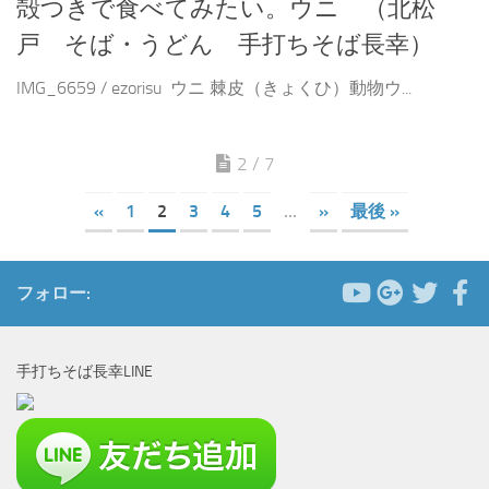
殻つきで食べてみたい。ウニ （北松
戸 そば・うどん 手打ちそば長幸）
IMG_6659 / ezorisu ウニ 棘皮（きょくひ）動物ウ...
2 / 7
«
1
2
3
4
5
...
»
最後 »
フォロー:
手打ちそば長幸LINE